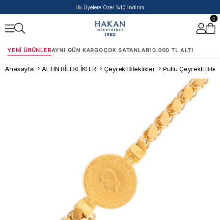
İlk Üyelere Özel %10 İndirim
0
YENI ÜRÜNLER
AYNI GÜN KARGO
ÇOK SATANLAR
10.000 TL ALTI
Anasayfa
ALTIN BİLEKLİKLER
Çeyrek Bileklikler
Pullu Çeyrekli Bilek