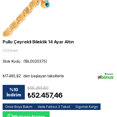
Pullu Çeyrekli Bileklik 14 Ayar Altın
7,03 Gram
Stok Kodu
(1BL0020375)
₺17.485,82
`den başlayan taksitlerle
₺58.285,80
%
10
₺52.457,46
İndirim
Ömür Boyu Bakım
Vade Farksız 3 Taksit
Sigortalı Kargo
Whatsapp Asistan