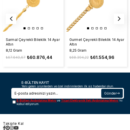
Sarmal Çeyrekli Bileklik 14 Ayar
Gurmet Çeyrekli Bileklik 14 Ayar
Altın
Altın
8,12 Gram
8,25 Gram
₺60.876,44
₺61.554,96
₺67.640,67
₺68.394,22
E-BÜLTEN KAYIT
Yeni gelen ürünlerden ve özel indirimlerden ilk siz haberdar olun.
Gönder
E-Bülten Aydınlatma Metni
ve
Ticari Elektronik İleti Aydınlatma Metni
'ni
kabul ediyorum.
Takipte Kal