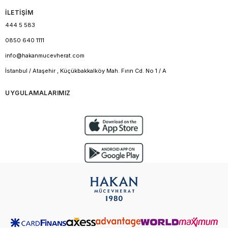
İLETİŞİM
444 5 583
0850 640 1111
info@hakanmucevherat.com
İstanbul / Ataşehir , Küçükbakkalköy Mah. Fırın Cd. No 1 / A
UYGULAMALARIMIZ