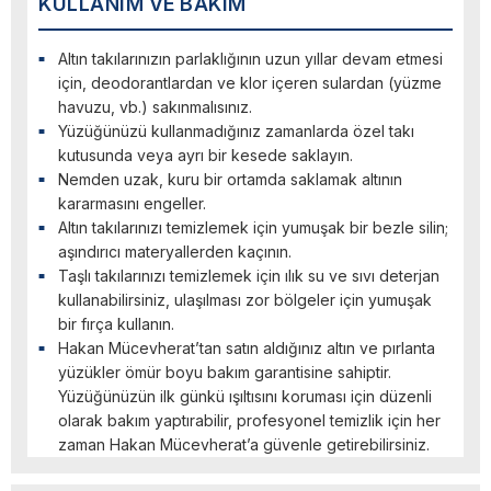
KULLANIM VE BAKIM
Altın takılarınızın parlaklığının uzun yıllar devam etmesi
için, deodorantlardan ve klor içeren sulardan (yüzme
havuzu, vb.) sakınmalısınız.
Yüzüğünüzü kullanmadığınız zamanlarda özel takı
kutusunda veya ayrı bir kesede saklayın.
Nemden uzak, kuru bir ortamda saklamak altının
kararmasını engeller.
Altın takılarınızı temizlemek için yumuşak bir bezle silin;
aşındırıcı materyallerden kaçının.
Taşlı takılarınızı temizlemek için ılık su ve sıvı deterjan
kullanabilirsiniz, ulaşılması zor bölgeler için yumuşak
bir fırça kullanın.
Hakan Mücevherat’tan satın aldığınız altın ve pırlanta
yüzükler ömür boyu bakım garantisine sahiptir.
Yüzüğünüzün ilk günkü ışıltısını koruması için düzenli
olarak bakım yaptırabilir, profesyonel temizlik için her
zaman Hakan Mücevherat’a güvenle getirebilirsiniz.