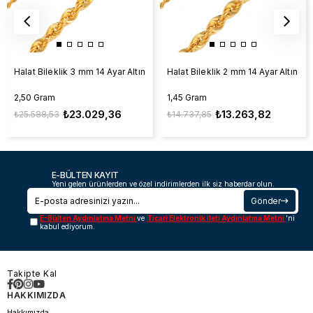
Halat Bileklik 3 mm 14 Ayar Altın
Halat Bileklik 2 mm 14 Ayar Altın
2,50 Gram
1,45 Gram
₺23.029,36
₺13.263,82
₺25.588,53
₺14.737,85
E-BÜLTEN KAYIT
Yeni gelen ürünlerden ve özel indirimlerden ilk siz haberdar olun.
Gönder
E-Bülten Aydınlatma Metni
ve
Ticari Elektronik İleti Aydınlatma Metni
'ni
kabul ediyorum.
Takipte Kal
HAKKIMIZDA
Hakkımızda