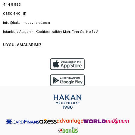
444 5 583
0850 640 1111
info@hakanmucevherat.com
İstanbul / Ataşehir , Küçükbakkalköy Mah. Fırın Cd. No 1 / A
UYGULAMALARIMIZ