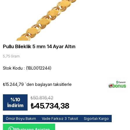
Pullu Bileklik 5 mm 14 Ayar Altın
5,75 Gram
Stok Kodu
(1BL0012244)
₺15.244,79
`den başlayan taksitlerle
₺50.816,42
%
10
₺45.734,38
İndirim
Ömür Boyu Bakım
Vade Farksız 3 Taksit
Sigortalı Kargo
Whatsapp Asistan