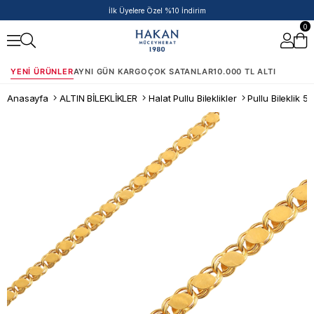
50.000 TL ve Üzeri Siparişlere Ek %5 İndirim Fırsatı!
0
YENI ÜRÜNLER
AYNI GÜN KARGO
ÇOK SATANLAR
10.000 TL ALTI
Anasayfa
ALTIN BİLEKLİKLER
Halat Pullu Bileklikler
Pullu Bileklik 5