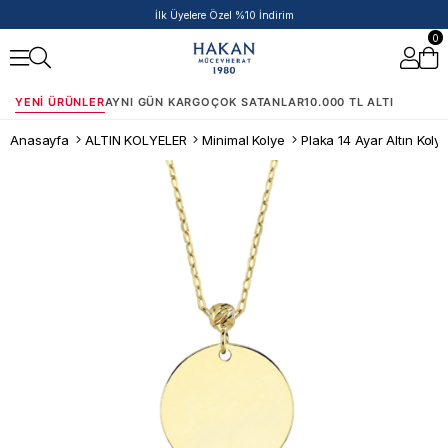
İlk Üyelere Özel %10 İndirim
0
YENI ÜRÜNLER
AYNI GÜN KARGO
ÇOK SATANLAR
10.000 TL ALTI
Anasayfa
ALTIN KOLYELER
Minimal Kolye
Plaka 14 Ayar Altın Koly