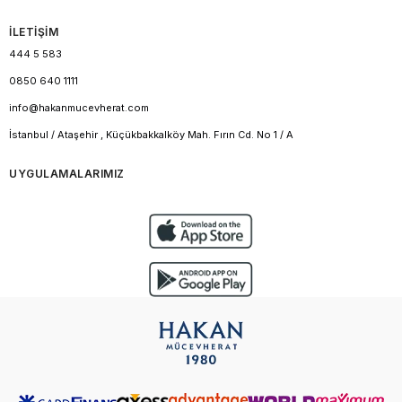
İLETİŞİM
444 5 583
0850 640 1111
info@hakanmucevherat.com
İstanbul / Ataşehir , Küçükbakkalköy Mah. Fırın Cd. No 1 / A
UYGULAMALARIMIZ