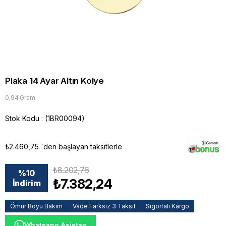
Plaka 14 Ayar Altın Kolye
0,94 Gram
Stok Kodu
(1BR00094)
₺2.460,75
`den başlayan taksitlerle
₺8.202,76
%
10
₺7.382,24
İndirim
Ömür Boyu Bakım
Vade Farksız 3 Taksit
Sigortalı Kargo
Whatsapp Asistan