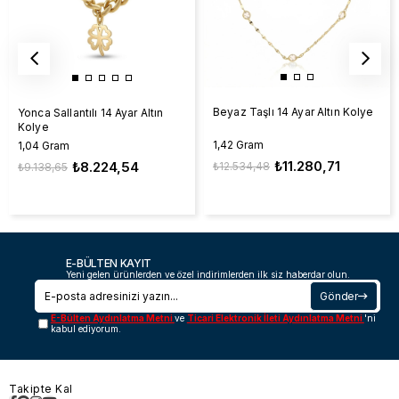
Beyaz Taşlı 14 Ayar Altın Kolye
Yonca Sallantılı 14 Ayar Altın
Kolye
1,42 Gram
1,04 Gram
₺11.280,71
₺8.224,54
₺12.534,48
₺9.138,65
E-BÜLTEN KAYIT
Yeni gelen ürünlerden ve özel indirimlerden ilk siz haberdar olun.
Gönder
E-Bülten Aydınlatma Metni
ve
Ticari Elektronik İleti Aydınlatma Metni
'ni
kabul ediyorum.
Takipte Kal