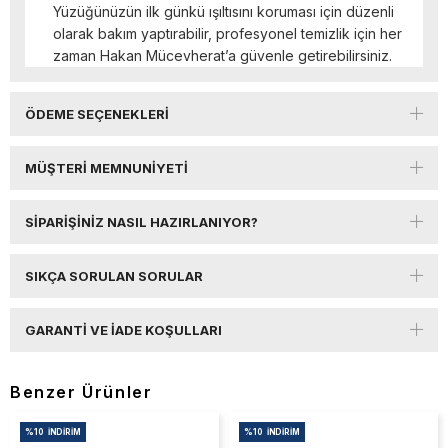
Yüzüğünüzün ilk günkü ışıltısını koruması için düzenli
olarak bakım yaptırabilir, profesyonel temizlik için her
zaman Hakan Mücevherat’a güvenle getirebilirsiniz.
ÖDEME SEÇENEKLERI
MÜŞTERI MEMNUNIYETI
SIPARIŞINIZ NASIL HAZIRLANIYOR?
SIKÇA SORULAN SORULAR
GARANTI VE İADE KOŞULLARI
Benzer Ürünler
%10
İNDIRIM
%10
İNDIRIM