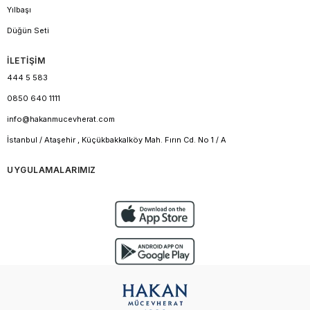
Yılbaşı
Düğün Seti
İLETİŞİM
444 5 583
0850 640 1111
info@hakanmucevherat.com
İstanbul / Ataşehir , Küçükbakkalköy Mah. Fırın Cd. No 1 / A
UYGULAMALARIMIZ