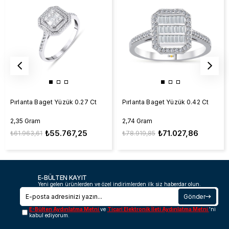
Pırlanta Baget Yüzük 0.27 Ct
Pırlanta Baget Yüzük 0.42 Ct
2,35 Gram
2,74 Gram
₺55.767,25
₺71.027,86
₺61.963,61
₺78.919,85
E-BÜLTEN KAYIT
Yeni gelen ürünlerden ve özel indirimlerden ilk siz haberdar olun.
Gönder
E-Bülten Aydınlatma Metni
ve
Ticari Elektronik İleti Aydınlatma Metni
'ni
kabul ediyorum.