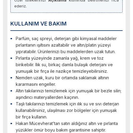
Özel isteklerinizi
Açıklama
kısmında belirtmenizi rica
ederiz.
KULLANIM VE BAKIM
Parfüm, saç spreyi, deterjan gibi kimyasal maddeler
pırlantanın ışıltısını azaltabilir ve altın/platin yüzeyi
yıpratabilir. Ürünlerinizi bu maddelerden uzak tutun.
Pırlanta yüzeyinde zamanla yağ, krem ve toz
birikebilir. Ilık su, birkaç damla bulaşık deterjanı ve
yumuşak bir fırça ile nazikçe temizleyebilirsiniz.
Nemden uzak, kuru bir ortamda saklamak altının
kararmasını engeller.
Altın takılarınızı temizlemek için yumuşak bir bezle silin;
aşındırıcı materyallerden kaçının.
Taşlı takılarınızı temizlemek için ılık su ve sıvı deterjan
kullanabilirsiniz, ulaşılması zor bölgeler için yumuşak
bir fırça kullanın.
Hakan Mücevherat’tan satın aldığınız altın ve pırlanta
yüzükler ömür boyu bakım garantisine sahiptir.