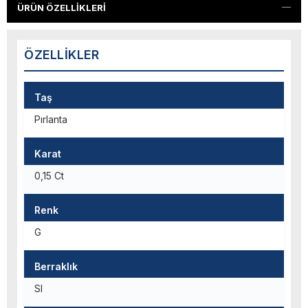
ÜRÜN ÖZELLIKLERI
ÖZELLIKLER
Taş
Pırlanta
Karat
0,15 Ct
Renk
G
Berraklık
SI