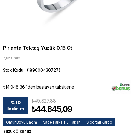
Pırlanta Tektaş Yüzük 0,15 Ct
2,05 Gram
Stok Kodu
(189600430727)
₺14.948,36
`den başlayan taksitlerle
₺49.827,88
%
10
₺44.845,09
İndirim
Ömür Boyu Bakım
Vade Farksız 3 Taksit
Sigortalı Kargo
Yüzük Ölçünüz