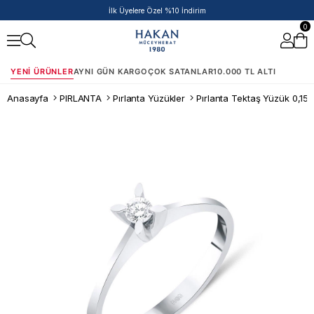
50.000 TL ve Üzeri Siparişlere Ek %5 İndirim Fırsatı!
0
YENI ÜRÜNLER
AYNI GÜN KARGO
ÇOK SATANLAR
10.000 TL ALTI
Anasayfa
PIRLANTA
Pırlanta Yüzükler
Pırlanta Tektaş Yüzük 0,15 