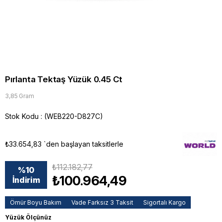
Pırlanta Tektaş Yüzük 0.45 Ct
3,85 Gram
Stok Kodu
(WEB220-D827C)
₺33.654,83
`den başlayan taksitlerle
₺112.182,77
%
10
₺100.964,49
İndirim
Ömür Boyu Bakım
Vade Farksız 3 Taksit
Sigortalı Kargo
Yüzük Ölçünüz