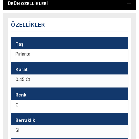
ÜRÜN ÖZELLIKLERI
ÖZELLIKLER
Taş
Pırlanta
Karat
0.45 Ct
Renk
G
Berraklık
SI