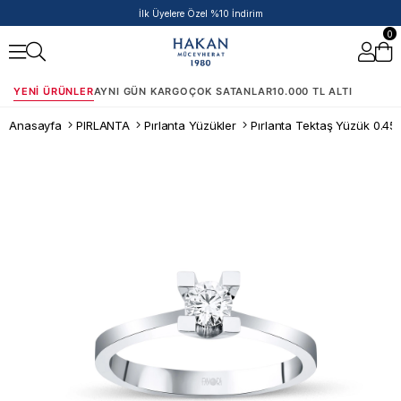
İlk Üyelere Özel %10 İndirim
0
YENI ÜRÜNLER
AYNI GÜN KARGO
ÇOK SATANLAR
10.000 TL ALTI
Anasayfa
PIRLANTA
Pırlanta Yüzükler
Pırlanta Tektaş Yüzük 0.45