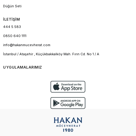
Düğün Seti
İLETİŞİM
444 5 583
0850 640 1111
info@hakanmucevherat.com
İstanbul / Ataşehir , Küçükbakkalköy Mah. Fırın Cd. No 1 / A
UYGULAMALARIMIZ