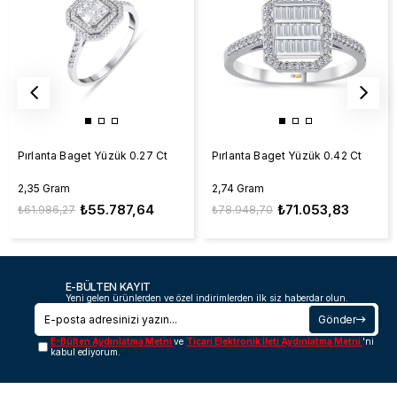
Pırlanta Baget Yüzük 0.27 Ct
Pırlanta Baget Yüzük 0.42 Ct
2,35 Gram
2,74 Gram
₺55.787,64
₺71.053,83
₺61.986,27
₺78.948,70
E-BÜLTEN KAYIT
Yeni gelen ürünlerden ve özel indirimlerden ilk siz haberdar olun.
Gönder
E-Bülten Aydınlatma Metni
ve
Ticari Elektronik İleti Aydınlatma Metni
'ni
kabul ediyorum.