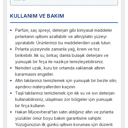
KULLANIM VE BAKIM
Parfüm, saç spreyi, deterjan gibi kimyasal maddeler
pırlantanın ışıltısını azaltabilir ve altın/platin yüzeyi
yıpratabilir. Ürünlerinizi bu maddelerden uzak tutun.
Pırlanta yüzeyinde zamanla yağ, krem ve toz
birikebilir. Ilık su, birkaç damla bulaşık deterjanı ve
yumuşak bir fırça ile nazikçe temizleyebilirsiniz.
Nemden uzak, kuru bir ortamda saklamak altının
kararmasını engeller.
Altın takılarınızı temizlemek için yumuşak bir bezle silin;
aşındırıcı materyallerden kaçının.
Taşlı takılarınızı temizlemek için ılık su ve sıvı deterjan
kullanabilirsiniz, ulaşılması zor bölgeler için yumuşak
bir fırça kullanın.
Hakan Mücevherat’tan satın aldığınız altın ve pırlanta
yüzükler ömür boyu bakım garantisine sahiptir.
Yüzüğünüzün ilk günkü ışıltısını koruması için düzenli