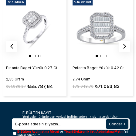
%10
İNDIRIM
%10
İNDIRIM
Pırlanta Baget Yüzük 0.27 Ct
Pırlanta Baget Yüzük 0.42 Ct
2,35 Gram
2,74 Gram
₺55.787,64
₺71.053,83
₺61.986,27
₺78.948,70
E-BÜLTEN KAYIT
Yeni gelen ürünlerden ve özel indirimlerden ilk siz haberdar olun.
Gönder
E-Bülten Aydınlatma Metni
ve
Ticari Elektronik İleti Aydınlatma Metni
'ni
kabul ediyorum.