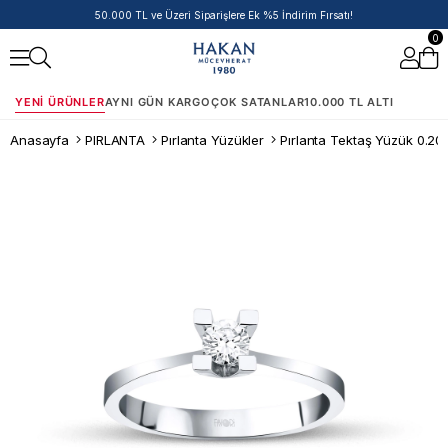
50.000 TL ve Üzeri Siparişlere Ek %5 İndirim Fırsatı!
0
YENI ÜRÜNLER
AYNI GÜN KARGO
ÇOK SATANLAR
10.000 TL ALTI
Anasayfa
PIRLANTA
Pırlanta Yüzükler
Pırlanta Tektaş Yüzük 0.20