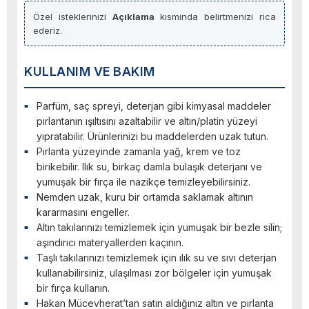
Özel isteklerinizi
Açıklama
kısmında belirtmenizi rica
ederiz.
KULLANIM VE BAKIM
Parfüm, saç spreyi, deterjan gibi kimyasal maddeler
pırlantanın ışıltısını azaltabilir ve altın/platin yüzeyi
yıpratabilir. Ürünlerinizi bu maddelerden uzak tutun.
Pırlanta yüzeyinde zamanla yağ, krem ve toz
birikebilir. Ilık su, birkaç damla bulaşık deterjanı ve
yumuşak bir fırça ile nazikçe temizleyebilirsiniz.
Nemden uzak, kuru bir ortamda saklamak altının
kararmasını engeller.
Altın takılarınızı temizlemek için yumuşak bir bezle silin;
aşındırıcı materyallerden kaçının.
Taşlı takılarınızı temizlemek için ılık su ve sıvı deterjan
kullanabilirsiniz, ulaşılması zor bölgeler için yumuşak
bir fırça kullanın.
Hakan Mücevherat’tan satın aldığınız altın ve pırlanta