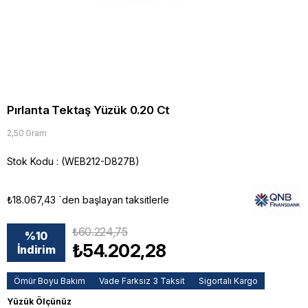
Pırlanta Tektaş Yüzük 0.20 Ct
2,50 Gram
Stok Kodu
(WEB212-D827B)
₺18.067,43
`den başlayan taksitlerle
₺60.224,75
%
10
₺54.202,28
İndirim
Ömür Boyu Bakım
Vade Farksız 3 Taksit
Sigortalı Kargo
Yüzük Ölçünüz