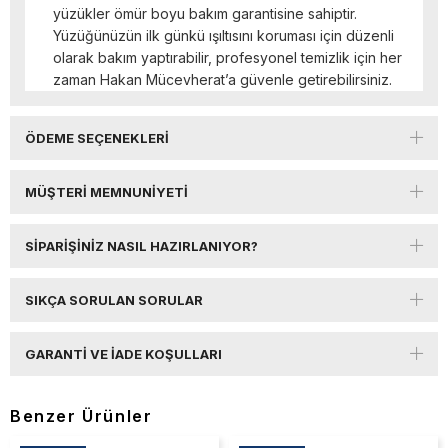
yüzükler ömür boyu bakım garantisine sahiptir.
Yüzüğünüzün ilk günkü ışıltısını koruması için düzenli
olarak bakım yaptırabilir, profesyonel temizlik için her
zaman Hakan Mücevherat’a güvenle getirebilirsiniz.
ÖDEME SEÇENEKLERI
MÜŞTERI MEMNUNIYETI
SIPARIŞINIZ NASIL HAZIRLANIYOR?
SIKÇA SORULAN SORULAR
GARANTI VE İADE KOŞULLARI
Benzer Ürünler