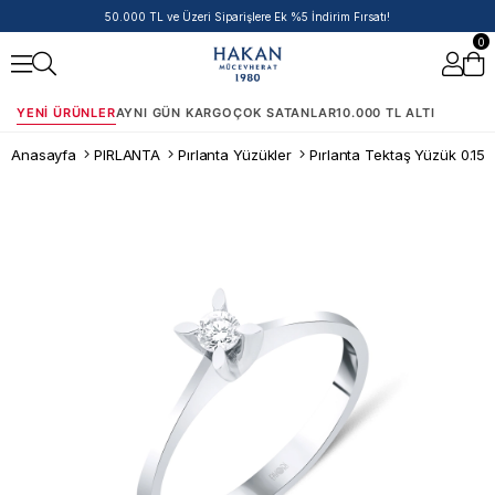
50.000 TL ve Üzeri Siparişlere Ek %5 İndirim Fırsatı!
0
YENI ÜRÜNLER
AYNI GÜN KARGO
ÇOK SATANLAR
10.000 TL ALTI
Anasayfa
PIRLANTA
Pırlanta Yüzükler
Pırlanta Tektaş Yüzük 0.15 