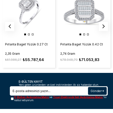
Pırlanta Baget Yüzük 0.27 Ct
Pırlanta Baget Yüzük 0.42 Ct
2,35 Gram
2,74 Gram
₺55.787,64
₺71.053,83
₺61.986,27
₺78.948,70
E-BÜLTEN KAYIT
Yeni gelen ürünlerden ve özel indirimlerden ilk siz haberdar olun.
Gönder
E-Bülten Aydınlatma Metni
ve
Ticari Elektronik İleti Aydınlatma Metni
'ni
kabul ediyorum.