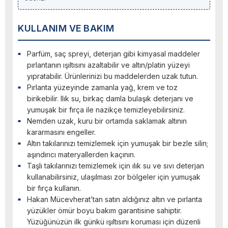
KULLANIM VE BAKIM
Parfüm, saç spreyi, deterjan gibi kimyasal maddeler
pırlantanın ışıltısını azaltabilir ve altın/platin yüzeyi
yıpratabilir. Ürünlerinizi bu maddelerden uzak tutun.
Pırlanta yüzeyinde zamanla yağ, krem ve toz
birikebilir. Ilık su, birkaç damla bulaşık deterjanı ve
yumuşak bir fırça ile nazikçe temizleyebilirsiniz.
Nemden uzak, kuru bir ortamda saklamak altının
kararmasını engeller.
Altın takılarınızı temizlemek için yumuşak bir bezle silin;
aşındırıcı materyallerden kaçının.
Taşlı takılarınızı temizlemek için ılık su ve sıvı deterjan
kullanabilirsiniz, ulaşılması zor bölgeler için yumuşak
bir fırça kullanın.
Hakan Mücevherat’tan satın aldığınız altın ve pırlanta
yüzükler ömür boyu bakım garantisine sahiptir.
Yüzüğünüzün ilk günkü ışıltısını koruması için düzenli