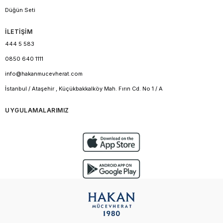
Düğün Seti
İLETİŞİM
444 5 583
0850 640 1111
info@hakanmucevherat.com
İstanbul / Ataşehir , Küçükbakkalköy Mah. Fırın Cd. No 1 / A
UYGULAMALARIMIZ