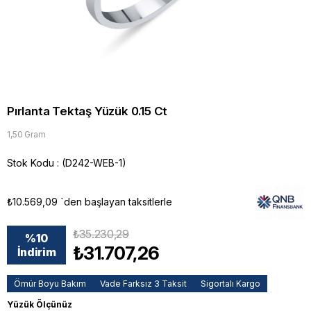
Pırlanta Tektaş Yüzük 0.15 Ct
1,50 Gram
Stok Kodu
(D242-WEB-1)
₺10.569,09
`den başlayan taksitlerle
₺35.230,29
%
10
₺31.707,26
İndirim
Ömür Boyu Bakım
Vade Farksız 3 Taksit
Sigortalı Kargo
Yüzük Ölçünüz