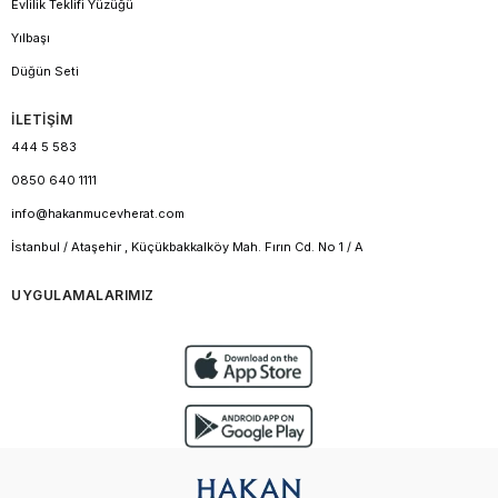
Evlilik Teklifi Yüzüğü
Yılbaşı
Düğün Seti
İLETİŞİM
444 5 583
0850 640 1111
info@hakanmucevherat.com
İstanbul / Ataşehir , Küçükbakkalköy Mah. Fırın Cd. No 1 / A
UYGULAMALARIMIZ