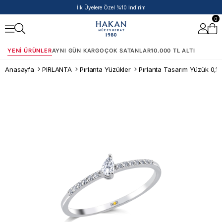
İlk Üyelere Özel %10 İndirim
0
YENI ÜRÜNLER
AYNI GÜN KARGO
ÇOK SATANLAR
10.000 TL ALTI
Anasayfa
PIRLANTA
Pırlanta Yüzükler
Pırlanta Tasarım Yüzük 0,15