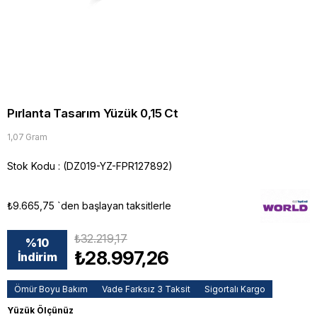
Pırlanta Tasarım Yüzük 0,15 Ct
1,07 Gram
Stok Kodu
(DZ019-YZ-FPR127892)
₺9.665,75
`den başlayan taksitlerle
₺32.219,17
%
10
₺28.997,26
İndirim
Ömür Boyu Bakım
Vade Farksız 3 Taksit
Sigortalı Kargo
Yüzük Ölçünüz