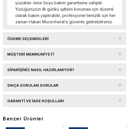
yüzükler ömür boyu bakım garantisine sahiptir.
Yüzüğünüzün ilk günkü ışıltısını koruması için düzenli
olarak bakım yaptırabilir, profesyonel temizlik için her
zaman Hakan Mücevherat’a güvenle getirebilirsiniz.
ÖDEME SEÇENEKLERI
MÜŞTERI MEMNUNIYETI
SIPARIŞINIZ NASIL HAZIRLANIYOR?
SIKÇA SORULAN SORULAR
GARANTI VE İADE KOŞULLARI
Benzer Ürünler