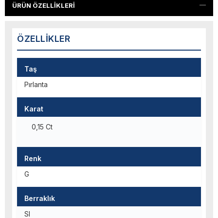
ÜRÜN ÖZELLIKLERI
ÖZELLIKLER
Taş
Pırlanta
Karat
0,15 Ct
Renk
G
Berraklık
SI