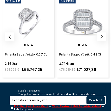
%10
İNDIRIM
%10
İNDIRIM
Pırlanta Baget Yüzük 0.27 Ct
Pırlanta Baget Yüzük 0.42 Ct
2,35 Gram
2,74 Gram
₺55.767,25
₺71.027,86
₺61.963,61
₺78.919,85
E-BÜLTEN KAYIT
Yeni gelen ürünlerden ve özel indirimlerden ilk siz haberdar olun.
Gönder
E-Bülten Aydınlatma Metni
ve
Ticari Elektronik İleti Aydınlatma Metni
'ni
kabul ediyorum.