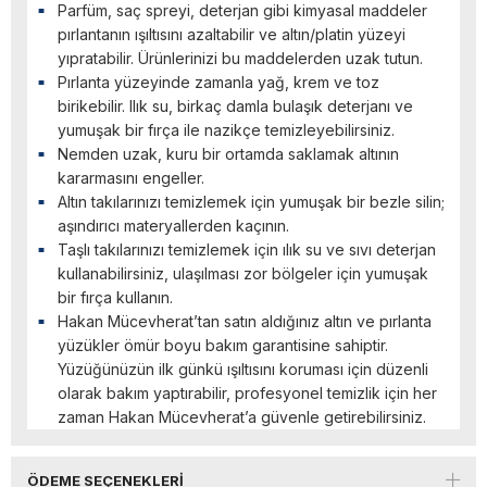
Parfüm, saç spreyi, deterjan gibi kimyasal maddeler
pırlantanın ışıltısını azaltabilir ve altın/platin yüzeyi
yıpratabilir. Ürünlerinizi bu maddelerden uzak tutun.
Pırlanta yüzeyinde zamanla yağ, krem ve toz
birikebilir. Ilık su, birkaç damla bulaşık deterjanı ve
yumuşak bir fırça ile nazikçe temizleyebilirsiniz.
Nemden uzak, kuru bir ortamda saklamak altının
kararmasını engeller.
Altın takılarınızı temizlemek için yumuşak bir bezle silin;
aşındırıcı materyallerden kaçının.
Taşlı takılarınızı temizlemek için ılık su ve sıvı deterjan
kullanabilirsiniz, ulaşılması zor bölgeler için yumuşak
bir fırça kullanın.
Hakan Mücevherat’tan satın aldığınız altın ve pırlanta
yüzükler ömür boyu bakım garantisine sahiptir.
Yüzüğünüzün ilk günkü ışıltısını koruması için düzenli
olarak bakım yaptırabilir, profesyonel temizlik için her
zaman Hakan Mücevherat’a güvenle getirebilirsiniz.
ÖDEME SEÇENEKLERI