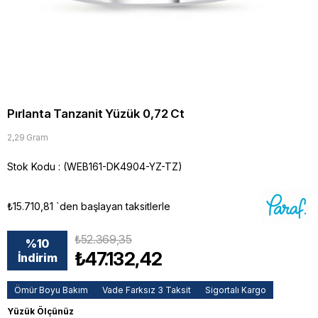
Pırlanta Tanzanit Yüzük 0,72 Ct
2,29 Gram
Stok Kodu
(WEB161-DK4904-YZ-TZ)
₺15.710,81
`den başlayan taksitlerle
₺52.369,35
%
10
₺47.132,42
İndirim
Ömür Boyu Bakım
Vade Farksız 3 Taksit
Sigortalı Kargo
Yüzük Ölçünüz