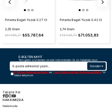
Pırlanta Baget Yüzük 0.27 Ct
Pırlanta Baget Yüzük 0.42 Ct
2,35 Gram
2,74 Gram
₺55.787,64
₺71.053,83
₺61.986,27
₺78.948,70
E-BÜLTEN KAYIT
Yeni gelen ürünlerden ve özel indirimlerden ilk siz haberdar olun.
Gönder
E-Bülten Aydınlatma Metni
ve
Ticari Elektronik İleti Aydınlatma Metni
'ni
kabul ediyorum.
Takipte Kal
HAKKIMIZDA
Hakkımızda