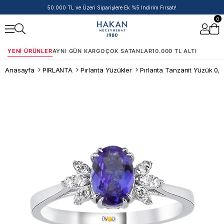
50.000 TL ve Üzeri Siparişlere Ek %5 İndirim Fırsatı!
0
YENI ÜRÜNLER
AYNI GÜN KARGO
ÇOK SATANLAR
10.000 TL ALTI
Anasayfa
PIRLANTA
Pırlanta Yüzükler
Pırlanta Tanzanit Yüzük 0,