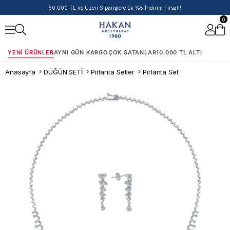
50.000 TL ve Üzeri Siparişlere Ek %5 İndirim Fırsatı!
0
YENI ÜRÜNLER
AYNI GÜN KARGO
ÇOK SATANLAR
10.000 TL ALTI
Anasayfa
DÜĞÜN SETİ
Pırlanta Setler
Pırlanta Set