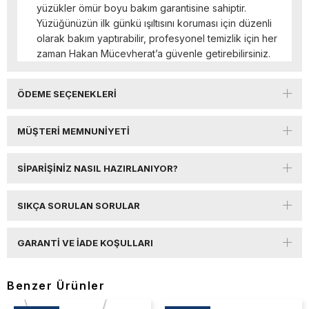
yüzükler ömür boyu bakım garantisine sahiptir.
Yüzüğünüzün ilk günkü ışıltısını koruması için düzenli
olarak bakım yaptırabilir, profesyonel temizlik için her
zaman Hakan Mücevherat’a güvenle getirebilirsiniz.
ÖDEME SEÇENEKLERI
MÜŞTERI MEMNUNIYETI
SIPARIŞINIZ NASIL HAZIRLANIYOR?
SIKÇA SORULAN SORULAR
GARANTI VE İADE KOŞULLARI
Benzer Ürünler