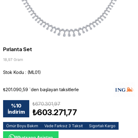
Pırlanta Set
18,97 Gram
Stok Kodu
(ML01)
₺201.090,59
`den başlayan taksitlerle
₺670.301,97
%
10
₺603.271,77
İndirim
Ömür Boyu Bakım
Vade Farksız 3 Taksit
Sigortalı Kargo
Whatsapp Asistan