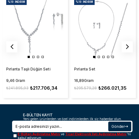
%10
İNDIRIM
%10
İNDIRIM
Pırlanta Taşlı Düğün Seti
Pırlanta Set
9,46 Gram
16,89Gram
₺217.706,34
₺266.021,35
₺241.895,93
₺295.579,28
E-BÜLTEN KAYIT
Yeni gelen ürünlerden ve özel indirimlerden ilk siz haberdar olun.
Gönder
E-Bülten Aydınlatma Metni
ve
Ticari Elektronik İleti Aydınlatma Metni
'ni
kabul ediyorum.