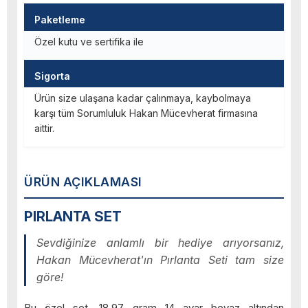
Paketleme
Özel kutu ve sertifika ile
Sigorta
Ürün size ulaşana kadar çalınmaya, kaybolmaya
karşı tüm Sorumluluk Hakan Mücevherat firmasına
aittir.
ÜRÜN AÇIKLAMASI
PIRLANTA SET
Sevdiğinize anlamlı bir hediye arıyorsanız,
Hakan Mücevherat'ın Pırlanta Seti tam size
göre!
Bu özel set, 18,97 gram 14 ayar beyaz altından