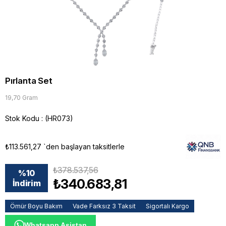
Pırlanta Set
19,70 Gram
Stok Kodu
(HR073)
₺113.561,27
`den başlayan taksitlerle
₺378.537,56
%
10
₺340.683,81
İndirim
Ömür Boyu Bakım
Vade Farksız 3 Taksit
Sigortalı Kargo
Whatsapp Asistan