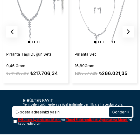
Pırlanta Taşlı Düğün Seti
Pırlanta Set
9,46 Gram
16,89Gram
₺217.706,34
₺266.021,35
₺241.895,93
₺295.579,28
E-BÜLTEN KAYIT
Yeni gelen ürünlerden ve özel indirimlerden ilk siz haberdar olun.
Gönder
E-Bülten Aydınlatma Metni
ve
Ticari Elektronik İleti Aydınlatma Metni
'ni
kabul ediyorum.