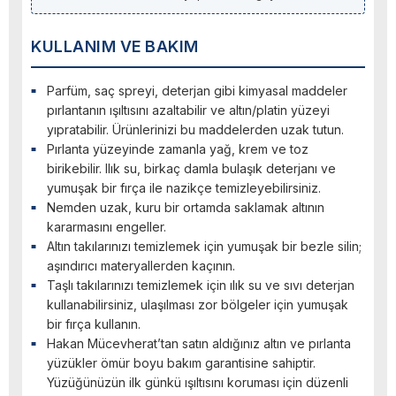
KULLANIM VE BAKIM
Parfüm, saç spreyi, deterjan gibi kimyasal maddeler
pırlantanın ışıltısını azaltabilir ve altın/platin yüzeyi
yıpratabilir. Ürünlerinizi bu maddelerden uzak tutun.
Pırlanta yüzeyinde zamanla yağ, krem ve toz
birikebilir. Ilık su, birkaç damla bulaşık deterjanı ve
yumuşak bir fırça ile nazikçe temizleyebilirsiniz.
Nemden uzak, kuru bir ortamda saklamak altının
kararmasını engeller.
Altın takılarınızı temizlemek için yumuşak bir bezle silin;
aşındırıcı materyallerden kaçının.
Taşlı takılarınızı temizlemek için ılık su ve sıvı deterjan
kullanabilirsiniz, ulaşılması zor bölgeler için yumuşak
bir fırça kullanın.
Hakan Mücevherat’tan satın aldığınız altın ve pırlanta
yüzükler ömür boyu bakım garantisine sahiptir.
Yüzüğünüzün ilk günkü ışıltısını koruması için düzenli