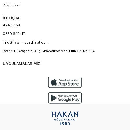
Düğün Seti
İLETİŞİM
444 5 583
0850 640 1111
info@hakanmucevherat.com
İstanbul / Ataşehir , Küçükbakkalköy Mah. Fırın Cd. No 1 / A
UYGULAMALARIMIZ