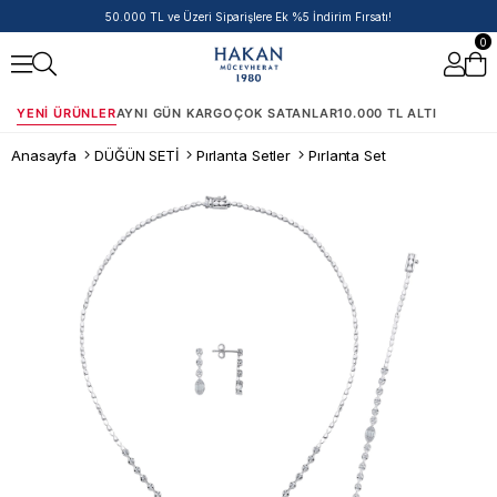
50.000 TL ve Üzeri Siparişlere Ek %5 İndirim Fırsatı!
0
YENI ÜRÜNLER
AYNI GÜN KARGO
ÇOK SATANLAR
10.000 TL ALTI
Anasayfa
DÜĞÜN SETİ
Pırlanta Setler
Pırlanta Set