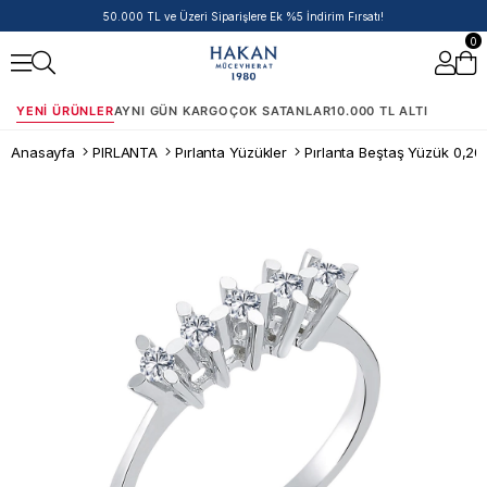
50.000 TL ve Üzeri Siparişlere Ek %5 İndirim Fırsatı!
0
YENI ÜRÜNLER
AYNI GÜN KARGO
ÇOK SATANLAR
10.000 TL ALTI
Anasayfa
PIRLANTA
Pırlanta Yüzükler
Pırlanta Beştaş Yüzük 0,20