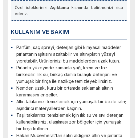
Özel isteklerinizi
Açıklama
kısmında belirtmenizi rica
ederiz.
KULLANIM VE BAKIM
Parfüm, saç spreyi, deterjan gibi kimyasal maddeler
pırlantanın ışıltısını azaltabilir ve altın/platin yüzeyi
yıpratabilir. Ürünlerinizi bu maddelerden uzak tutun.
Pırlanta yüzeyinde zamanla yağ, krem ve toz
birikebilir. Ilık su, birkaç damla bulaşık deterjanı ve
yumuşak bir fırça ile nazikçe temizleyebilirsiniz.
Nemden uzak, kuru bir ortamda saklamak altının
kararmasını engeller.
Altın takılarınızı temizlemek için yumuşak bir bezle silin;
aşındırıcı materyallerden kaçının.
Taşlı takılarınızı temizlemek için ılık su ve sıvı deterjan
kullanabilirsiniz, ulaşılması zor bölgeler için yumuşak
bir fırça kullanın.
Hakan Mücevherat’tan satın aldığınız altın ve pırlanta