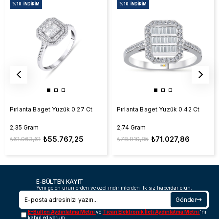
%10
İNDIRIM
%10
İNDIRIM
Pırlanta Baget Yüzük 0.27 Ct
Pırlanta Baget Yüzük 0.42 Ct
2,35 Gram
2,74 Gram
₺55.767,25
₺71.027,86
₺61.963,61
₺78.919,85
E-BÜLTEN KAYIT
Yeni gelen ürünlerden ve özel indirimlerden ilk siz haberdar olun.
Gönder
E-Bülten Aydınlatma Metni
ve
Ticari Elektronik İleti Aydınlatma Metni
'ni
kabul ediyorum.