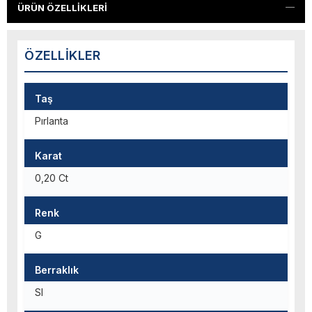
ÜRÜN ÖZELLIKLERI
ÖZELLIKLER
Taş
Pırlanta
Karat
0,20 Ct
Renk
G
Berraklık
SI