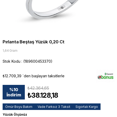
Pırlanta Beştaş Yüzük 0,20 Ct
1,64 Gram
Stok Kodu
(189600453370)
₺12.709,39
`den başlayan taksitlerle
₺42.364,65
%
10
₺38.128,18
İndirim
Ömür Boyu Bakım
Vade Farksız 3 Taksit
Sigortalı Kargo
Yüzük Ölçünüz