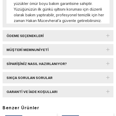
yüzükler ömür boyu bakım garantisine sahiptir.
Yüzüğünüzün ilk günkü ışıltısını koruması için düzenli
olarak bakım yaptırabilir, profesyonel temizlik için her
zaman Hakan Mücevherat’a güvenle getirebilirsiniz.
ÖDEME SEÇENEKLERI
MÜŞTERI MEMNUNIYETI
SIPARIŞINIZ NASIL HAZIRLANIYOR?
SIKÇA SORULAN SORULAR
GARANTI VE İADE KOŞULLARI
Benzer Ürünler