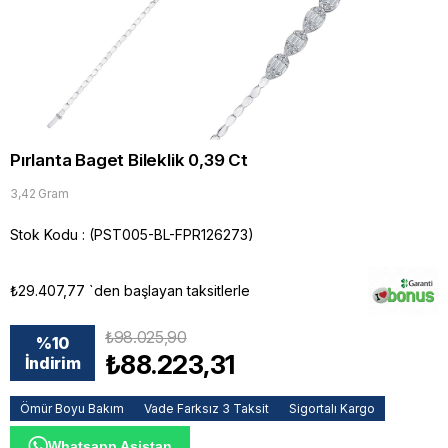
Pırlanta Baget Bileklik 0,39 Ct
3,42 Gram
Stok Kodu
(PST005-BL-FPR126273)
₺29.407,77
`den başlayan taksitlerle
₺98.025,90
%
10
₺88.223,31
İndirim
Ömür Boyu Bakım
Vade Farksız 3 Taksit
Sigortalı Kargo
Whatsapp Asistan