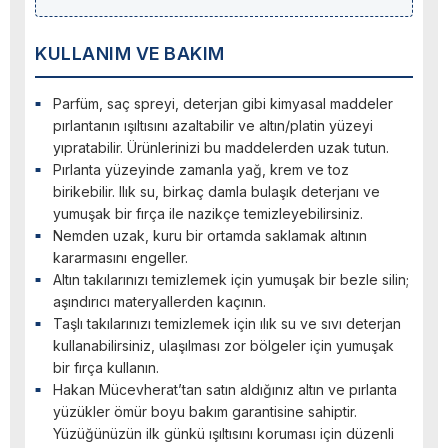
KULLANIM VE BAKIM
Parfüm, saç spreyi, deterjan gibi kimyasal maddeler
pırlantanın ışıltısını azaltabilir ve altın/platin yüzeyi
yıpratabilir. Ürünlerinizi bu maddelerden uzak tutun.
Pırlanta yüzeyinde zamanla yağ, krem ve toz
birikebilir. Ilık su, birkaç damla bulaşık deterjanı ve
yumuşak bir fırça ile nazikçe temizleyebilirsiniz.
Nemden uzak, kuru bir ortamda saklamak altının
kararmasını engeller.
Altın takılarınızı temizlemek için yumuşak bir bezle silin;
aşındırıcı materyallerden kaçının.
Taşlı takılarınızı temizlemek için ılık su ve sıvı deterjan
kullanabilirsiniz, ulaşılması zor bölgeler için yumuşak
bir fırça kullanın.
Hakan Mücevherat’tan satın aldığınız altın ve pırlanta
yüzükler ömür boyu bakım garantisine sahiptir.
Yüzüğünüzün ilk günkü ışıltısını koruması için düzenli