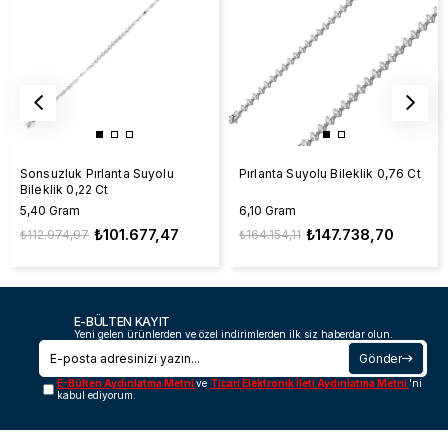
Pırlanta Suyolu Bileklik 0,76 Ct
Sonsuzluk Pırlanta Suyolu
Bileklik 0,22 Ct
6,10 Gram
5,40 Gram
₺147.738,70
₺101.677,47
₺164.154,11
₺112.974,97
E-BÜLTEN KAYIT
Yeni gelen ürünlerden ve özel indirimlerden ilk siz haberdar olun.
Gönder
E-Bülten Aydınlatma Metni
ve
Ticari Elektronik İleti Aydınlatma Metni
'ni
kabul ediyorum.