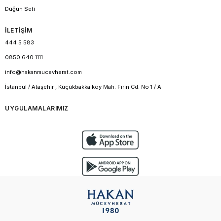
Düğün Seti
İLETİŞİM
444 5 583
0850 640 1111
info@hakanmucevherat.com
İstanbul / Ataşehir , Küçükbakkalköy Mah. Fırın Cd. No 1 / A
UYGULAMALARIMIZ