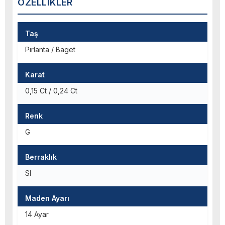
ÖZELLIKLER
Taş
Pırlanta / Baget
Karat
0,15 Ct / 0,24 Ct
Renk
G
Berraklık
SI
Maden Ayarı
14 Ayar