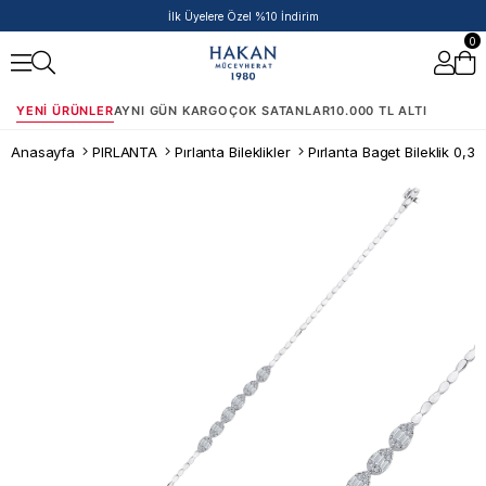
50.000 TL ve Üzeri Siparişlere Ek %5 İndirim Fırsatı!
0
YENI ÜRÜNLER
AYNI GÜN KARGO
ÇOK SATANLAR
10.000 TL ALTI
Anasayfa
PIRLANTA
Pırlanta Bileklikler
Pırlanta Baget Bileklik 0,39