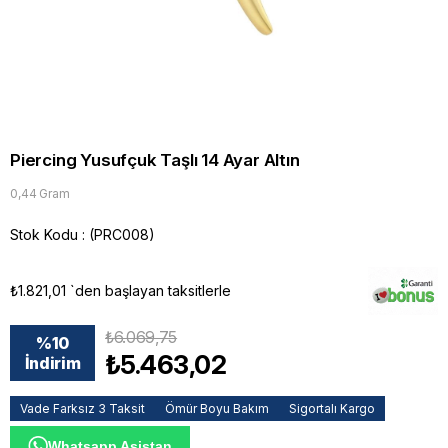
Piercing Yusufçuk Taşlı 14 Ayar Altın
0,44 Gram
Stok Kodu
(PRC008)
₺1.821,01
`den başlayan taksitlerle
₺6.069,75
%
10
₺5.463,02
İndirim
Vade Farksız 3 Taksit
Ömür Boyu Bakım
Sigortalı Kargo
Whatsapp Asistan