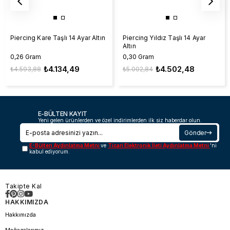
Piercing Kare Taşlı 14 Ayar Altın
Piercing Yıldız Taşlı 14 Ayar
Altın
0,26 Gram
0,30 Gram
₺4.134,49
₺4.502,48
₺4.593,88
₺5.002,84
E-BÜLTEN KAYIT
Yeni gelen ürünlerden ve özel indirimlerden ilk siz haberdar olun.
Gönder
E-Bülten Aydınlatma Metni
ve
Ticari Elektronik İleti Aydınlatma Metni
'ni
kabul ediyorum.
Takipte Kal
HAKKIMIZDA
Hakkımızda