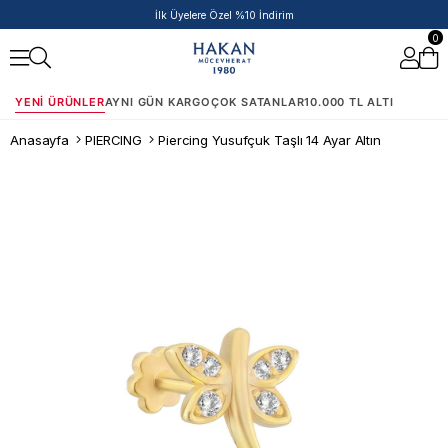
50.000 TL ve Üzeri Siparişlere Ek %5 İndirim Fırsatı!
0
YENI ÜRÜNLER
AYNI GÜN KARGO
ÇOK SATANLAR
10.000 TL ALTI
Anasayfa
PIERCING
Piercing Yusufçuk Taşlı 14 Ayar Altın