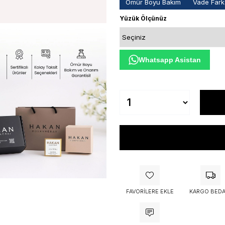
Ömür Boyu Bakım
Vade Farks
Yüzük Ölçünüz
Whatsapp Asistan
FAVORILERE EKLE
KARGO BEDA