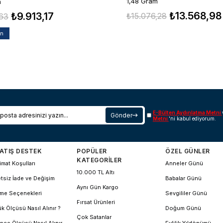
1,48 Gram
m
₺13.568,98
₺9.913,17
₺15.076,28
,63
an
E-Bülten Aydınlatma Metni
Gönder
Metni
'ni kabul ediyorum.
ATIŞ DESTEK
POPÜLER
ÖZEL GÜNLER
KATEGORİLER
imat Koşulları
Anneler Günü
10.000 TL Altı
tsiz İade ve Değişim
Babalar Günü
Aynı Gün Kargo
me Seçenekleri
Sevgililer Günü
Fırsat Ürünleri
k Ölçüsü Nasıl Alınır ?
Doğum Günü
Çok Satanlar
pçe Ölçüsü Nasıl Alınır
Evlilik Yıldönümü