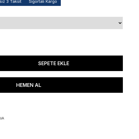
ız 3 Taksit
Sigortalı Kargo
VA