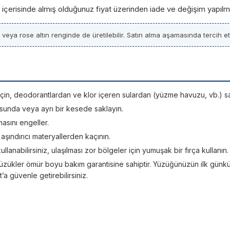
ün içerisinde almış olduğunuz fiyat üzerinden iade ve değişim yapılm
z veya rose altın renginde de üretilebilir. Satın alma aşamasında tercih etti
si için, deodorantlardan ve klor içeren sulardan (yüzme havuzu, vb.) sa
sunda veya ayrı bir kesede saklayın.
asını engeller.
; aşındırıcı materyallerden kaçının.
kullanabilirsiniz, ulaşılması zor bölgeler için yumuşak bir fırça kullanın.
üzükler ömür boyu bakım garantisine sahiptir. Yüzüğünüzün ilk günkü ışı
 güvenle getirebilirsiniz.