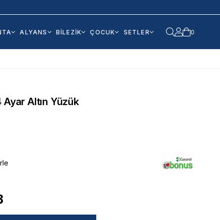
NTA
ALYANS
BİLEZİK
ÇOCUK
SETLER
0
 Ayar Altın Yüzük
rle
8