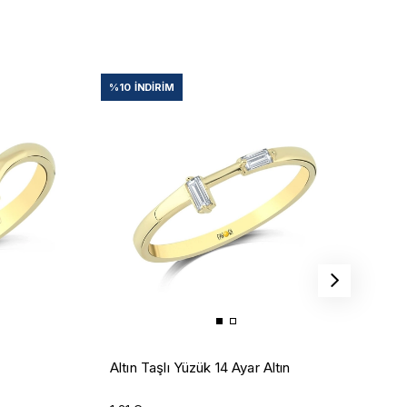
%10
İNDIRIM
%
A
Altın Taşlı Yüzük 14 Ayar Altın