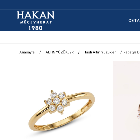
CET
Anasayfa
ALTIN YÜZÜKLER
Taşlı Altın Yüzükler
Papatya Be