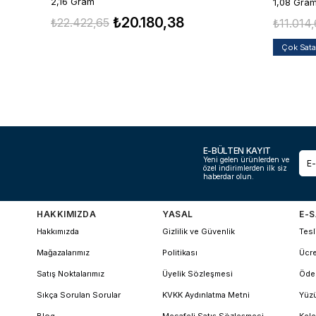
2,16 Gram
1,08 Gra
₺20.180,38
₺22.422,65
₺11.014
Çok Sat
E-BÜLTEN KAYIT
Yeni gelen ürünlerden ve
özel indirimlerden ilk siz
haberdar olun.
HAKKIMIZDA
YASAL
E-S
Hakkımızda
Gizlilik ve Güvenlik
Tesl
Mağazalarımız
Politikası
Ücre
Satış Noktalarımız
Üyelik Sözleşmesi
Öde
Sıkça Sorulan Sorular
KVKK Aydınlatma Metni
Yüzü
Blog
Mesafeli Satış Sözleşmesi
Kele