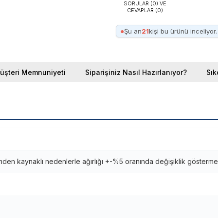
SORULAR (0) VE
CEVAPLAR (0)
●
Şu an
21
kişi bu ürünü inceliyor.
üşteri Memnuniyeti
Siparişiniz Nasıl Hazırlanıyor?
Sık
imden kaynaklı nedenlerle ağırlığı +-%5 oranında değişiklik gösterme