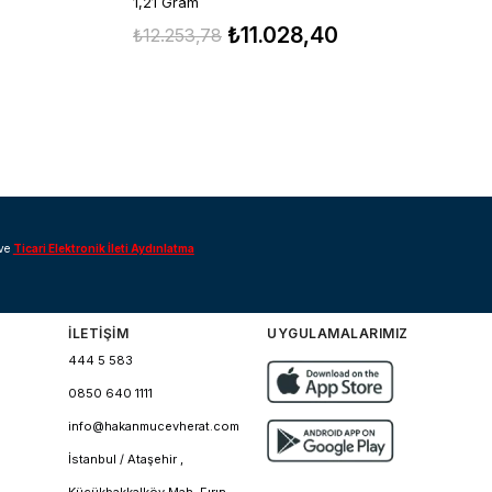
0
1,21 Gram
₺11.028,40
₺
₺12.253,78
ve
Ticari Elektronik İleti Aydınlatma
İLETİŞİM
UYGULAMALARIMIZ
444 5 583
0850 640 1111
info@hakanmucevherat.com
İstanbul / Ataşehir ,
Küçükbakkalköy Mah. Fırın