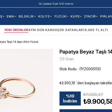
İlk Üyelere Özel %10 İndirim
AŞ
EMA
BİLEKLİK
KOLYE
YÜZÜK
KÜPE
ZİNCİR
PIRLA
YENI ÜRÜNLER
AYNI GÜN KARGO
ÇOK SATANLAR
10.000 TL ALTI
yaz Taşlı 14 Ayar Altın Yüzük
Papatya Beyaz Taşlı 14
1,13 Gram
Stok Kodu
(1YZ0005113)
₺3.300,19
`den başlayan taksitle
₺11.000,47
%
10
₺9.900,5
İndirim