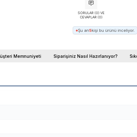
SORULAR (0) VE
CEVAPLAR (0)
●
Şu an
5
kişi bu ürünü inceliyor.
üşteri Memnuniyeti
Siparişiniz Nasıl Hazırlanıyor?
Sık