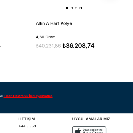
A
Altın A Harf Kolye
5
4,60 Gram
4
₺
₺36.208,74
₺40.231,86
ve
Ticari Elektronik İleti Aydınlatma
İLETİŞİM
UYGULAMALARIMIZ
444 5 583