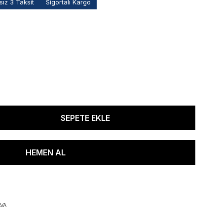
ız 3 Taksit
Sigortalı Kargo
VA