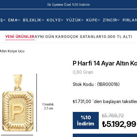
İlk Üyelere Özel %10 İndirim
AŞ
EMA
BİLEKLİK
KOLYE
YÜZÜK
KÜPE
ZİNCİR
PIRLA
YENI ÜRÜNLER
AYNI GÜN KARGO
ÇOK SATANLAR
10.000 TL ALTI
 Altın Kolye Ucu
P Harfi 14 Ayar Altın K
0,60 Gram
Stok Kodu
(1BR00018)
₺1.731,00
`den başlayan taksitle
₺5.769,72
%
10
₺5.192,99
İndirim