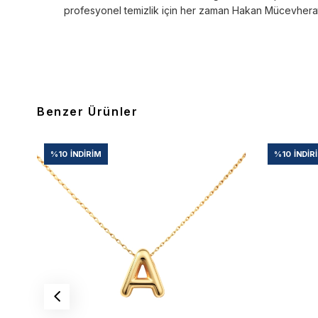
profesyonel temizlik için her zaman Hakan Mücevherat’a
Benzer Ürünler
%10
İNDIRIM
%10
İNDIR