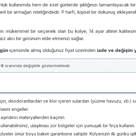
günlük kullanımda hem de özel günlerde şıklığınızı tamamlayacak bir
i bir armağan niteliğindedir. P harfi, kişisel bir dokunuş ekleyere
n mükemmel bir seçenek olan bu kolye, 14 ayar altının kalitesini v
göz alıcı bir görünüm elde etmenizi sağlar.
 gün
içerisinde almış olduğunuz fiyat üzerinden
iade ve değişim 
-5
oranında değişiklik göstermektedir.
si için, deodorantlardan ve klor içeren sulardan (yüzme havuzu, vb.) sa
asını engeller.
; aşındırıcı materyallerden kaçının.
kullanabilirsiniz, ulaşılması zor bölgeler için yumuşak bir fırça kullanın.
lyeler ömür boyu bakım garantisine sahiptir. Kolyenizin ilk günkü ışıltı