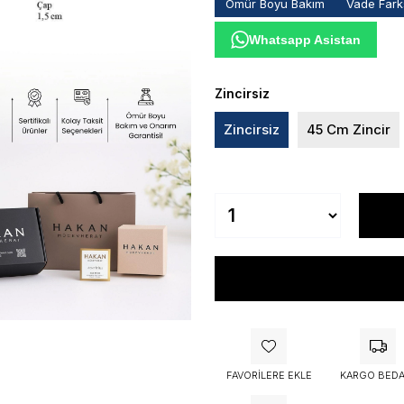
Ömür Boyu Bakım
Vade Farks
Whatsapp Asistan
Zincirsiz
Zincirsiz
45 Cm Zincir
FAVORILERE EKLE
KARGO BEDA