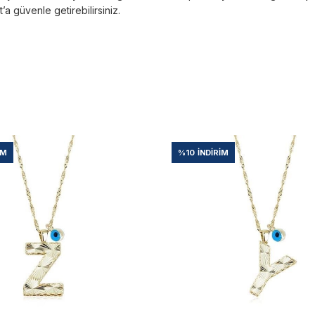
 güvenle getirebilirsiniz.
IM
%10
İNDIRIM