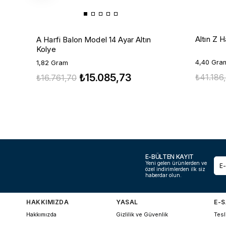
Altın Z H
A Harfi Balon Model 14 Ayar Altın
Kolye
4,40 Gra
1,82 Gram
₺15.085,73
₺41.186
₺16.761,70
E-BÜLTEN KAYIT
Yeni gelen ürünlerden ve
özel indirimlerden ilk siz
haberdar olun.
HAKKIMIZDA
YASAL
E-S
Hakkımızda
Gizlilik ve Güvenlik
Tesl