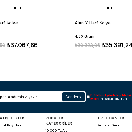
arf Kolye
Altın Y Harf Kolye
m
4,20 Gram
₺37.067,86
₺35.391,2
,59
₺39.323,96
E-Bülten Aydınlatma Metni
Gönder
Metni
'ni kabul ediyorum.
ATIŞ DESTEK
POPÜLER
ÖZEL GÜNLER
KATEGORİLER
imat Koşulları
Anneler Günü
10.000 TL Altı