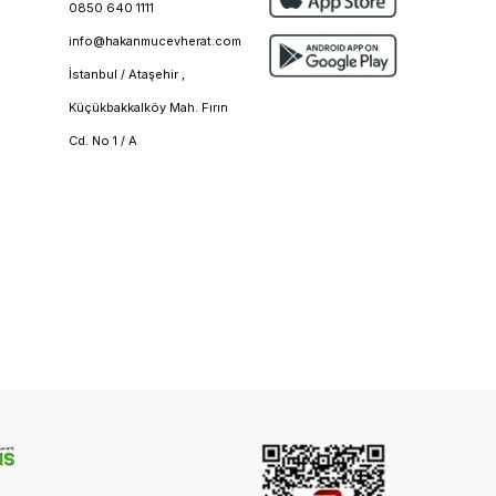
0850 640 1111
info@hakanmucevherat.com
İstanbul / Ataşehir ,
Küçükbakkalköy Mah. Fırın
Cd. No 1 / A