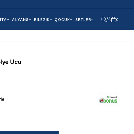
NTA
ALYANS
BİLEZİK
ÇOCUK
SETLER
0
olye Ucu
rle