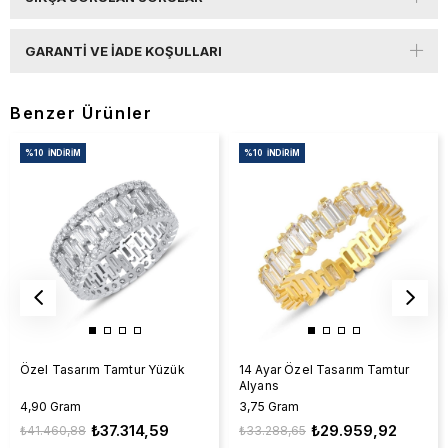
GARANTI VE İADE KOŞULLARI
Benzer Ürünler
%10
İNDIRIM
%10
İNDIRIM
Özel Tasarım Tamtur Yüzük
14 Ayar Özel Tasarım Tamtur
Alyans
4,90 Gram
3,75 Gram
₺37.314,59
₺29.959,92
₺41.460,88
₺33.288,65