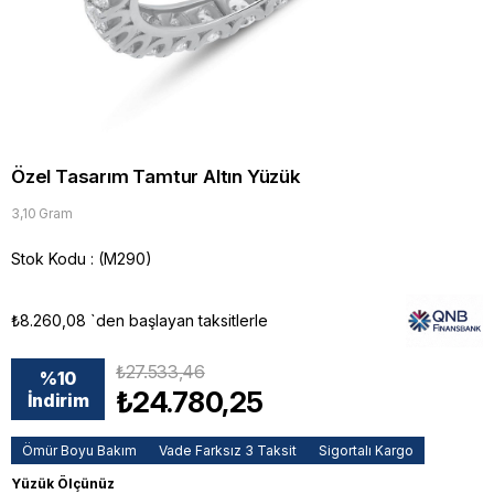
Özel Tasarım Tamtur Altın Yüzük
3,10 Gram
Stok Kodu
(M290)
₺8.260,08
`den başlayan taksitlerle
₺27.533,46
%
10
₺24.780,25
İndirim
Ömür Boyu Bakım
Vade Farksız 3 Taksit
Sigortalı Kargo
Yüzük Ölçünüz