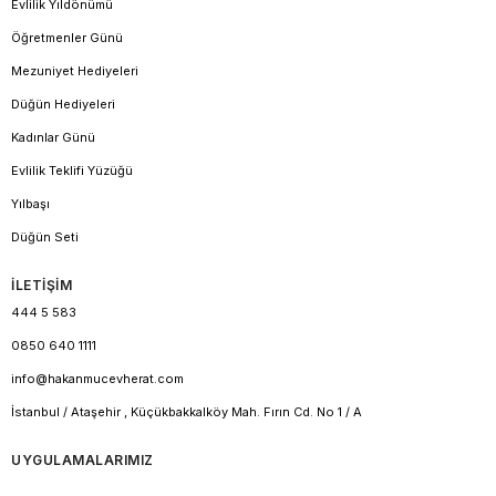
Evlilik Yıldönümü
Öğretmenler Günü
Mezuniyet Hediyeleri
Düğün Hediyeleri
Kadınlar Günü
Evlilik Teklifi Yüzüğü
Yılbaşı
Düğün Seti
İLETİŞİM
444 5 583
0850 640 1111
info@hakanmucevherat.com
İstanbul / Ataşehir , Küçükbakkalköy Mah. Fırın Cd. No 1 / A
UYGULAMALARIMIZ