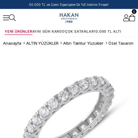
50.000 TL ve Üzeri Siparişlere Ek %5 İndirim Fırsatı!
0
YENI ÜRÜNLER
AYNI GÜN KARGO
ÇOK SATANLAR
10.000 TL ALTI
Anasayfa
ALTIN YÜZÜKLER
Altın Tamtur Yüzükler
Özel Tasarım T