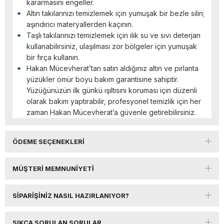
kararmasını engeller.
Altın takılarınızı temizlemek için yumuşak bir bezle silin;
aşındırıcı materyallerden kaçının.
Taşlı takılarınızı temizlemek için ılık su ve sıvı deterjan
kullanabilirsiniz, ulaşılması zor bölgeler için yumuşak
bir fırça kullanın.
Hakan Mücevherat’tan satın aldığınız altın ve pırlanta
yüzükler ömür boyu bakım garantisine sahiptir.
Yüzüğünüzün ilk günkü ışıltısını koruması için düzenli
olarak bakım yaptırabilir, profesyonel temizlik için her
zaman Hakan Mücevherat’a güvenle getirebilirsiniz.
ÖDEME SEÇENEKLERI
MÜŞTERI MEMNUNIYETI
SIPARIŞINIZ NASIL HAZIRLANIYOR?
SIKÇA SORULAN SORULAR