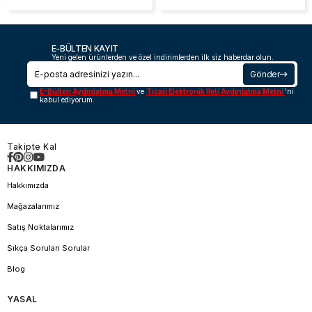
E-BÜLTEN KAYIT
Yeni gelen ürünlerden ve özel indirimlerden ilk siz haberdar olun.
Gönder
E-Bülten Aydınlatma Metni
ve
Ticari Elektronik İleti Aydınlatma Metni
'ni
kabul ediyorum.
Takipte Kal
HAKKIMIZDA
Hakkımızda
Mağazalarımız
Satış Noktalarımız
Sıkça Sorulan Sorular
Blog
YASAL