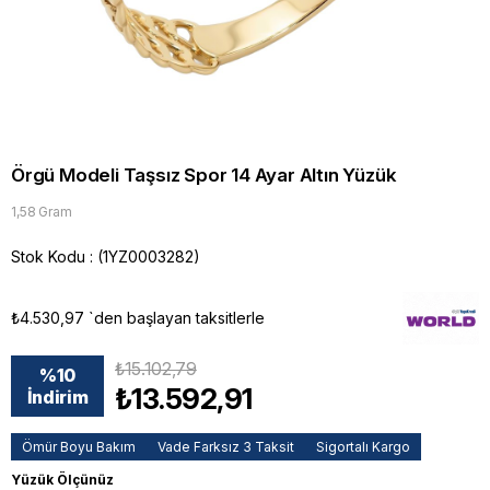
Örgü Modeli Taşsız Spor 14 Ayar Altın Yüzük
1,58 Gram
Stok Kodu
(1YZ0003282)
₺4.530,97
`den başlayan taksitlerle
₺15.102,79
%
10
₺13.592,91
İndirim
Ömür Boyu Bakım
Vade Farksız 3 Taksit
Sigortalı Kargo
Yüzük Ölçünüz