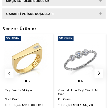
SIKÇA SORULAN SORULAR
GARANTI VE İADE KOŞULLARI
Benzer Ürünler
%10
İNDIRIM
%10
İNDIRIM
Taşlı Yüzük 14 Ayar
Yuvarlak Altın Taşlı Yüzük 14
Ayar
3,78 Gram
1,16 Gram
₺29.308,89
₺10.546,24
₺32.565,44
₺11.717,68