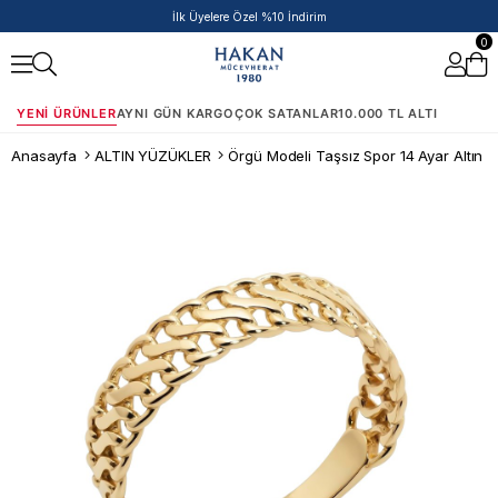
İlk Üyelere Özel %10 İndirim
0
YENI ÜRÜNLER
AYNI GÜN KARGO
ÇOK SATANLAR
10.000 TL ALTI
Anasayfa
ALTIN YÜZÜKLER
Örgü Modeli Taşsız Spor 14 Ayar Altın 