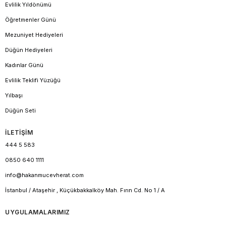
Evlilik Yıldönümü
Öğretmenler Günü
Mezuniyet Hediyeleri
Düğün Hediyeleri
Kadınlar Günü
Evlilik Teklifi Yüzüğü
Yılbaşı
Düğün Seti
İLETİŞİM
444 5 583
0850 640 1111
info@hakanmucevherat.com
İstanbul / Ataşehir , Küçükbakkalköy Mah. Fırın Cd. No 1 / A
UYGULAMALARIMIZ