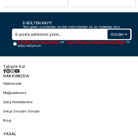
E-BÜLTEN KAYIT
Yeni gelen ürünlerden ve özel indirimlerden ilk siz haberdar olun.
Gönder
E-Bülten Aydınlatma Metni
ve
Ticari Elektronik İleti Aydınlatma Metni
'ni
kabul ediyorum.
Takipte Kal
HAKKIMIZDA
Hakkımızda
Mağazalarımız
Satış Noktalarımız
Sıkça Sorulan Sorular
Blog
YASAL