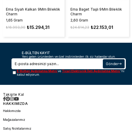
Ema Siyah Kalkan 9Mm Bileklik
Ema Baget Taşlı 9Mm Bileklik
Charm
Charm
1,65 Gram
2,60 Gram
₺15.294,31
₺22.153,01
₺16.993,90
₺24.614,23
E-BÜLTEN KAYIT
Yeni gelen ürünlerden ve özel indirimlerden ilk siz haberdar olun.
Gönder
E-Bülten Aydınlatma Metni
ve
Ticari Elektronik İleti Aydınlatma Metni
'ni
kabul ediyorum.
Takipte Kal
HAKKIMIZDA
Hakkımızda
Mağazalarımız
Satış Noktalarımız