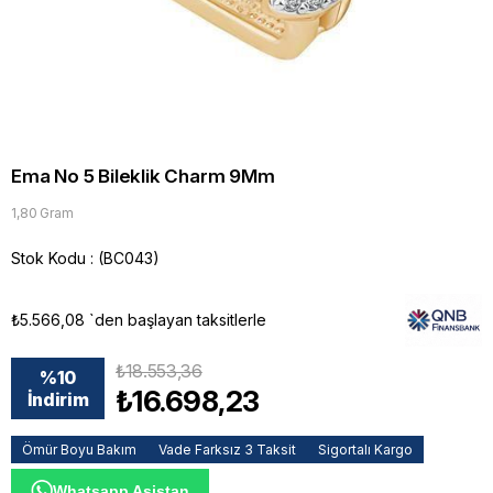
Ema No 5 Bileklik Charm 9Mm
1,80 Gram
Stok Kodu
(BC043)
₺5.566,08
`den başlayan taksitlerle
₺18.553,36
%
10
₺16.698,23
İndirim
Ömür Boyu Bakım
Vade Farksız 3 Taksit
Sigortalı Kargo
Whatsapp Asistan