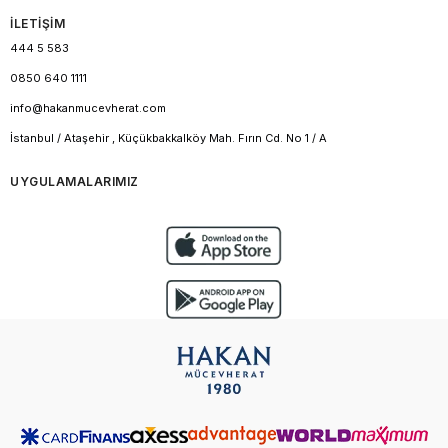
İLETİŞİM
444 5 583
0850 640 1111
info@hakanmucevherat.com
İstanbul / Ataşehir , Küçükbakkalköy Mah. Fırın Cd. No 1 / A
UYGULAMALARIMIZ