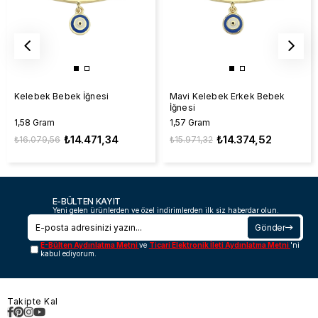
Kelebek Bebek İğnesi
Mavi Kelebek Erkek Bebek
İğnesi
1,58 Gram
1,57 Gram
₺14.471,34
₺14.374,52
₺16.079,56
₺15.971,32
E-BÜLTEN KAYIT
Yeni gelen ürünlerden ve özel indirimlerden ilk siz haberdar olun.
Gönder
E-Bülten Aydınlatma Metni
ve
Ticari Elektronik İleti Aydınlatma Metni
'ni
kabul ediyorum.
Takipte Kal