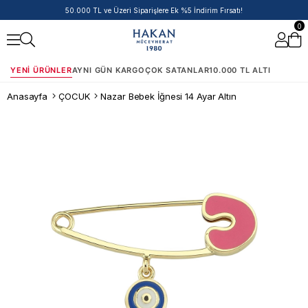
50.000 TL ve Üzeri Siparişlere Ek %5 İndirim Fırsatı!
0
YENI ÜRÜNLER
AYNI GÜN KARGO
ÇOK SATANLAR
10.000 TL ALTI
Anasayfa
ÇOCUK
Nazar Bebek İğnesi 14 Ayar Altın