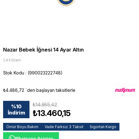
Nazar Bebek İğnesi 14 Ayar Altın
1,43 Gram
Stok Kodu
(990023222748)
₺4.486,72
`den başlayan taksitlerle
₺14.955,42
%
10
₺13.460,15
İndirim
Ömür Boyu Bakım
Vade Farksız 3 Taksit
Sigortalı Kargo
Whatsapp Asistan