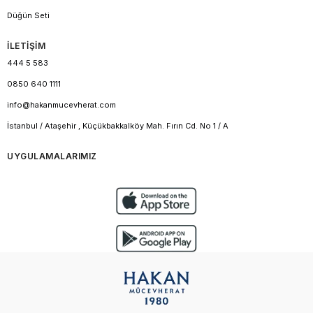
Düğün Seti
İLETİŞİM
444 5 583
0850 640 1111
info@hakanmucevherat.com
İstanbul / Ataşehir , Küçükbakkalköy Mah. Fırın Cd. No 1 / A
UYGULAMALARIMIZ