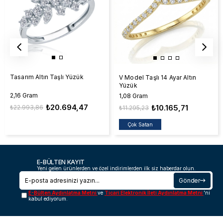
Tasarım Altın Taşlı Yüzük
V Model Taşlı 14 Ayar Altın
Yüzük
2,16 Gram
1,08 Gram
₺20.694,47
₺10.165,71
₺22.993,86
₺11.295,23
Çok Satan
E-BÜLTEN KAYIT
Yeni gelen ürünlerden ve özel indirimlerden ilk siz haberdar olun.
Gönder
E-Bülten Aydınlatma Metni
ve
Ticari Elektronik İleti Aydınlatma Metni
'ni
kabul ediyorum.