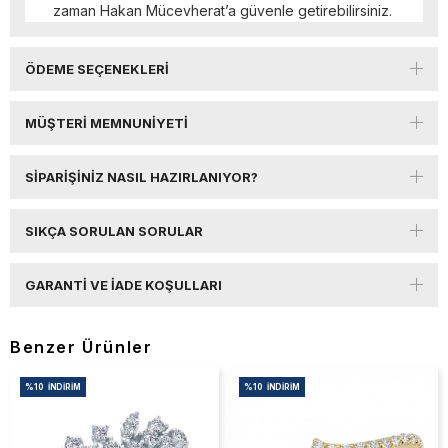
zaman Hakan Mücevherat’a güvenle getirebilirsiniz.
ÖDEME SEÇENEKLERI
MÜŞTERI MEMNUNIYETI
SIPARIŞINIZ NASIL HAZIRLANIYOR?
SIKÇA SORULAN SORULAR
GARANTI VE İADE KOŞULLARI
Benzer Ürünler
%10
İNDIRIM
%10
İNDIRIM