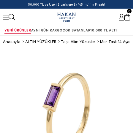
14 Ayar Ürünlerde Havale/EFT İndirimi
0
YENI ÜRÜNLER
AYNI GÜN KARGO
ÇOK SATANLAR
10.000 TL ALTI
Anasayfa
ALTIN YÜZÜKLER
Taşlı Altın Yüzükler
Mor Taşlı 14 Ayar 