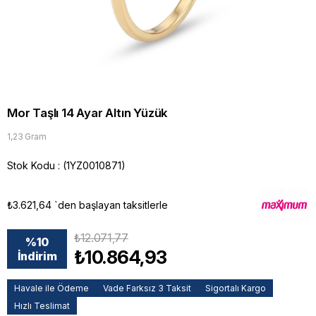
Mor Taşlı 14 Ayar Altın Yüzük
1,23 Gram
Stok Kodu
(1YZ0010871)
₺3.621,64
`den başlayan taksitlerle
₺12.071,77
%
10
₺10.864,93
İndirim
Havale ile Ödeme
Vade Farksız 3 Taksit
Sigortalı Kargo
Hızlı Teslimat