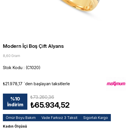
Modern İçi Boş Çift Alyans
8,60 Gram
Stok Kodu
(C1020)
₺21.978,17
`den başlayan taksitlerle
₺73.260,36
%
10
₺65.934,52
İndirim
Ömür Boyu Bakım
Vade Farksız 3 Taksit
Sigortalı Kargo
Kadın Ölçüsü