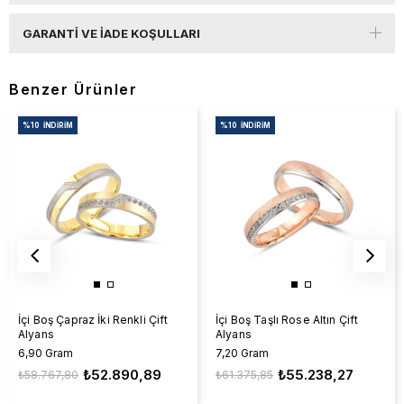
GARANTI VE İADE KOŞULLARI
Benzer Ürünler
%10
İNDIRIM
%10
İNDIRIM
İçi Boş Çapraz İki Renkli Çift
İçi Boş Taşlı Rose Altın Çift
Alyans
Alyans
6,90 Gram
7,20 Gram
₺52.890,89
₺55.238,27
₺58.767,80
₺61.375,85