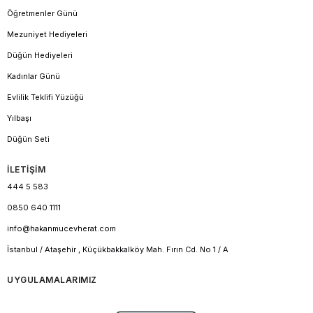
Öğretmenler Günü
Mezuniyet Hediyeleri
Düğün Hediyeleri
Kadınlar Günü
Evlilik Teklifi Yüzüğü
Yılbaşı
Düğün Seti
İLETİŞİM
444 5 583
0850 640 1111
info@hakanmucevherat.com
İstanbul / Ataşehir , Küçükbakkalköy Mah. Fırın Cd. No 1 / A
UYGULAMALARIMIZ