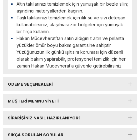
Altın takılarınızı temizlemek için yumuşak bir bezle silin;
aşındırıcı materyallerden kaçının.
Taşlı takılarınızı temizlemek için ılık su ve sıvı deterjan
kullanabilirsiniz, ulaşılması zor bölgeler için yumuşak
bir fırça kullanın.
Hakan Mücevherat’tan satın aldığınız altın ve pırlanta
yüzükler ömür boyu bakım garantisine sahiptir.
Yüzüğünüzün ilk günkü ışıltısını koruması için düzenli
olarak bakım yaptırabilir, profesyonel temizlik için her
zaman Hakan Mücevherat’a güvenle getirebilirsiniz.
ÖDEME SEÇENEKLERI
MÜŞTERI MEMNUNIYETI
SIPARIŞINIZ NASIL HAZIRLANIYOR?
SIKÇA SORULAN SORULAR