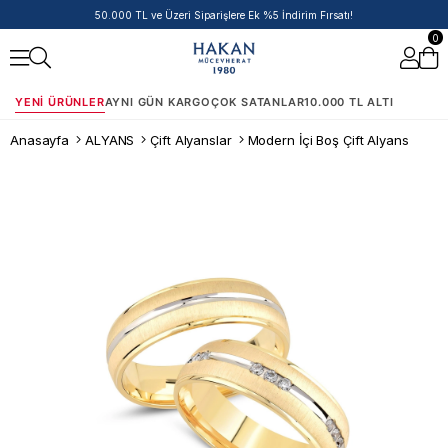
14 Ayar Ürünlerde Havale/EFT İndirimi
0
YENI ÜRÜNLER
AYNI GÜN KARGO
ÇOK SATANLAR
10.000 TL ALTI
Anasayfa
ALYANS
Çift Alyanslar
Modern İçi Boş Çift Alyans