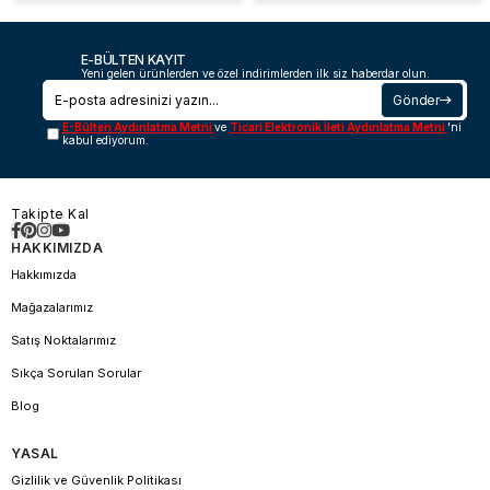
E-BÜLTEN KAYIT
Yeni gelen ürünlerden ve özel indirimlerden ilk siz haberdar olun.
Gönder
E-Bülten Aydınlatma Metni
ve
Ticari Elektronik İleti Aydınlatma Metni
'ni
kabul ediyorum.
Takipte Kal
HAKKIMIZDA
Hakkımızda
Mağazalarımız
Satış Noktalarımız
Sıkça Sorulan Sorular
Blog
YASAL
Gizlilik ve Güvenlik Politikası