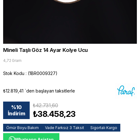
Mineli Taşlı Göz 14 Ayar Kolye Ucu
4,72 Gram
Stok Kodu
(1BR0009327)
₺12.819,41
`den başlayan taksitlerle
₺42.731,60
%
10
₺38.458,23
İndirim
Ömür Boyu Bakım
Vade Farksız 3 Taksit
Sigortalı Kargo
Whatsapp Asistan