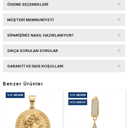
ÖDEME SEÇENEKLERI
MÜŞTERI MEMNUNIYETI
SIPARIŞINIZ NASIL HAZIRLANIYOR?
SIKÇA SORULAN SORULAR
GARANTI VE İADE KOŞULLARI
Benzer Ürünler
%10
İNDIRIM
%10
İNDIRIM
HIZLI KARGO