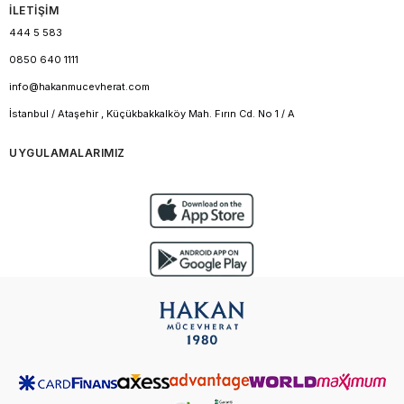
İLETİŞİM
444 5 583
0850 640 1111
info@hakanmucevherat.com
İstanbul / Ataşehir , Küçükbakkalköy Mah. Fırın Cd. No 1 / A
UYGULAMALARIMIZ