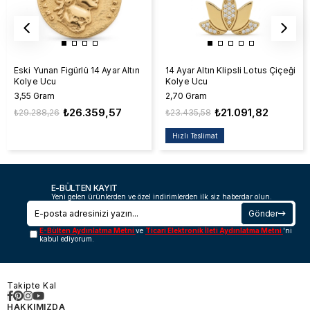
Eski Yunan Figürlü 14 Ayar Altın
14 Ayar Altın Klipsli Lotus Çiçeği
Kolye Ucu
Kolye Ucu
3,55 Gram
2,70 Gram
₺26.359,57
₺21.091,82
₺29.288,26
₺23.435,58
Hızlı Teslimat
E-BÜLTEN KAYIT
Yeni gelen ürünlerden ve özel indirimlerden ilk siz haberdar olun.
Gönder
E-Bülten Aydınlatma Metni
ve
Ticari Elektronik İleti Aydınlatma Metni
'ni
kabul ediyorum.
Takipte Kal
HAKKIMIZDA