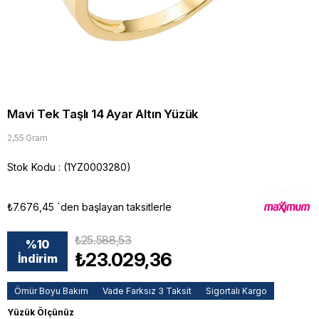
Mavi Tek Taşlı 14 Ayar Altın Yüzük
2,55 Gram
Stok Kodu
(1YZ0003280)
₺7.676,45
`den başlayan taksitlerle
₺25.588,53
%
10
₺23.029,36
İndirim
Ömür Boyu Bakım
Vade Farksız 3 Taksit
Sigortalı Kargo
Yüzük Ölçünüz