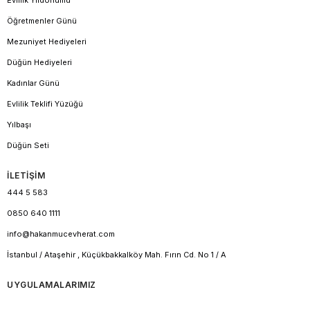
Öğretmenler Günü
Mezuniyet Hediyeleri
Düğün Hediyeleri
Kadınlar Günü
Evlilik Teklifi Yüzüğü
Yılbaşı
Düğün Seti
İLETİŞİM
444 5 583
0850 640 1111
info@hakanmucevherat.com
İstanbul / Ataşehir , Küçükbakkalköy Mah. Fırın Cd. No 1 / A
UYGULAMALARIMIZ