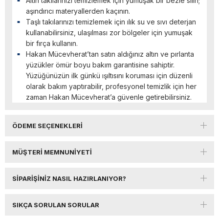
Altın takılarınızı temizlemek için yumuşak bir bezle silin;
aşındırıcı materyallerden kaçının.
Taşlı takılarınızı temizlemek için ılık su ve sıvı deterjan
kullanabilirsiniz, ulaşılması zor bölgeler için yumuşak
bir fırça kullanın.
Hakan Mücevherat’tan satın aldığınız altın ve pırlanta
yüzükler ömür boyu bakım garantisine sahiptir.
Yüzüğünüzün ilk günkü ışıltısını koruması için düzenli
olarak bakım yaptırabilir, profesyonel temizlik için her
zaman Hakan Mücevherat’a güvenle getirebilirsiniz.
ÖDEME SEÇENEKLERI
MÜŞTERI MEMNUNIYETI
SIPARIŞINIZ NASIL HAZIRLANIYOR?
SIKÇA SORULAN SORULAR