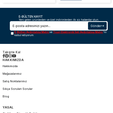
E-BÜLTEN KAYIT
Yeni gelen ürünlerden ve özel indirimlerden ilk siz haberdar olun.
Gönder
E-Bülten Aydınlatma Metni
ve
Ticari Elektronik İleti Aydınlatma Metni
'ni
kabul ediyorum.
Takipte Kal
HAKKIMIZDA
Hakkımızda
Mağazalarımız
Satış Noktalarımız
Sıkça Sorulan Sorular
Blog
YASAL