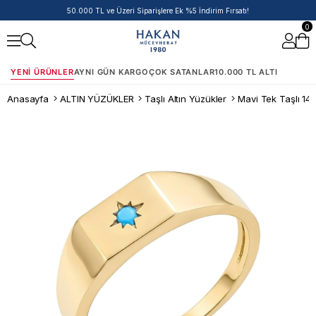
14 Ayar Ürünlerde Havale/EFT İndirimi
0
YENI ÜRÜNLER
AYNI GÜN KARGO
ÇOK SATANLAR
10.000 TL ALTI
Anasayfa
ALTIN YÜZÜKLER
Taşlı Altın Yüzükler
Mavi Tek Taşlı 14 