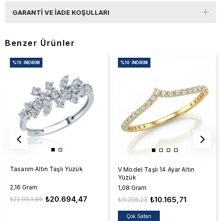
GARANTI VE İADE KOŞULLARI
Benzer Ürünler
%10
İNDIRIM
%10
İNDIRIM
Tasarım Altın Taşlı Yüzük
V Model Taşlı 14 Ayar Altın
Yüzük
2,16 Gram
1,08 Gram
₺20.694,47
₺10.165,71
₺22.993,86
₺11.295,23
Çok Satan