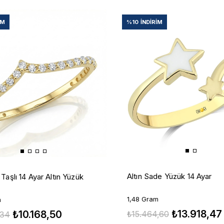
IM
%10
İNDIRIM
Altın Sade Yüzük 14 Ayar
Taşlı 14 Ayar Altın Yüzük
1,48 Gram
m
₺13.918,47
₺10.168,50
₺15.464,60
,34