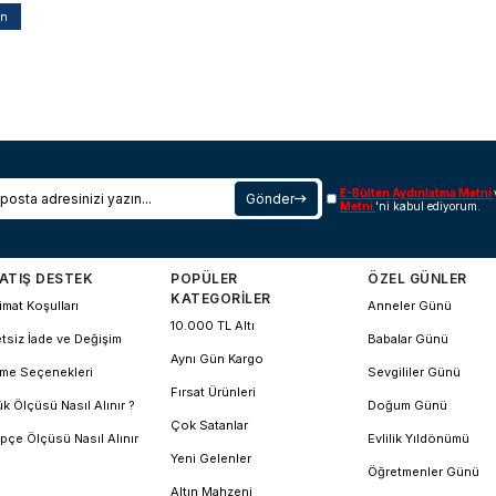
an
E-Bülten Aydınlatma Metni
Gönder
Metni
'ni kabul ediyorum.
ATIŞ DESTEK
POPÜLER
ÖZEL GÜNLER
KATEGORİLER
imat Koşulları
Anneler Günü
10.000 TL Altı
tsiz İade ve Değişim
Babalar Günü
Aynı Gün Kargo
me Seçenekleri
Sevgililer Günü
Fırsat Ürünleri
k Ölçüsü Nasıl Alınır ?
Doğum Günü
Çok Satanlar
pçe Ölçüsü Nasıl Alınır
Evlilik Yıldönümü
Yeni Gelenler
Öğretmenler Günü
Altın Mahzeni