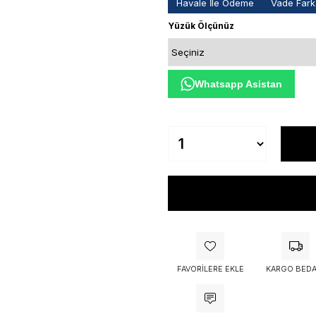
Havale İle Ödeme
Vade Farks
Yüzük Ölçünüz
Whatsapp Asistan
FAVORILERE EKLE
KARGO BEDA