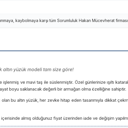
ınmaya, kaybolmaya karşı tüm Sorumluluk Hakan Mücevherat firmasına
ık altın yüzük modeli tam size göre!
ile işlenmiş ve mavi taş ile süslenmiştir. Özel günlerinize ışıltı kata
at boyu saklanacak değerli bir armağan olma özelliğine sahiptir.
 olan bu altın yüzük, her zevke hitap eden tasarımıyla dikkat çekmek
ün içerisinde almış olduğunuz fiyat üzerinden iade ve değişim yapılm