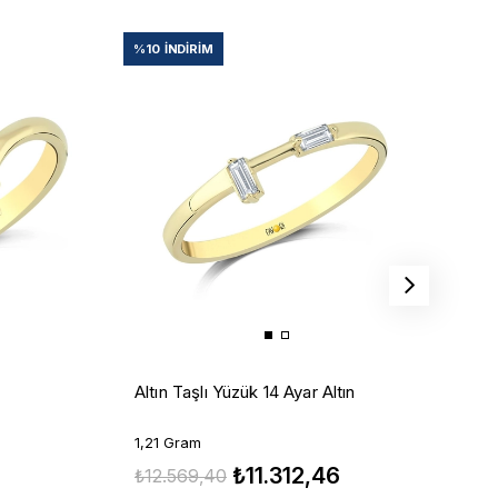
%10
İNDIRIM
%
A
Altın Taşlı Yüzük 14 Ayar Altın
0
1,21 Gram
₺11.312,46
₺
₺12.569,40