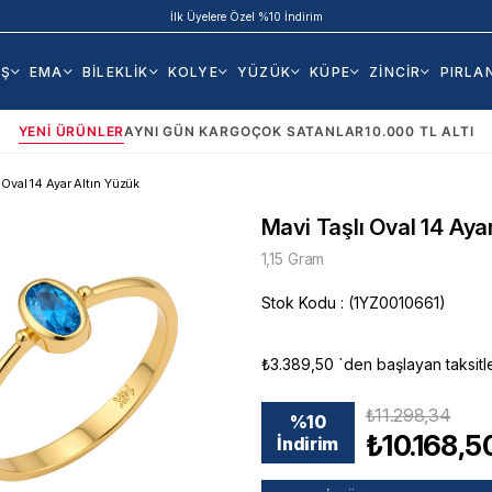
İlk Üyelere Özel %10 İndirim
AŞ
EMA
BİLEKLİK
KOLYE
YÜZÜK
KÜPE
ZİNCİR
PIRLA
YENI ÜRÜNLER
AYNI GÜN KARGO
ÇOK SATANLAR
10.000 TL ALTI
 Oval 14 Ayar Altın Yüzük
Mavi Taşlı Oval 14 Aya
1,15 Gram
Stok Kodu
(1YZ0010661)
₺3.389,50
`den başlayan taksitl
₺11.298,34
%
10
₺10.168,5
İndirim