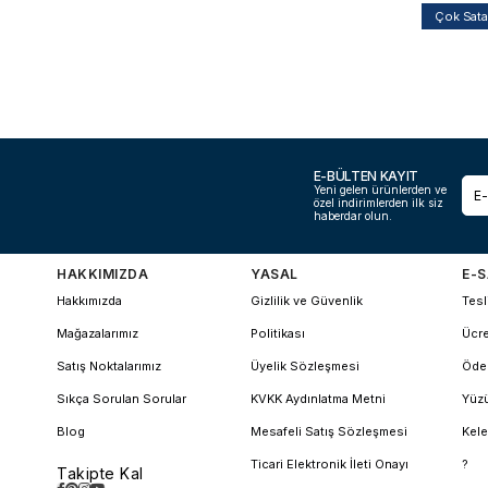
Çok Sat
E-BÜLTEN KAYIT
Yeni gelen ürünlerden ve
özel indirimlerden ilk siz
haberdar olun.
HAKKIMIZDA
YASAL
E-S
Hakkımızda
Gizlilik ve Güvenlik
Tesl
Mağazalarımız
Politikası
Ücre
Satış Noktalarımız
Üyelik Sözleşmesi
Öde
Sıkça Sorulan Sorular
KVKK Aydınlatma Metni
Yüzü
Blog
Mesafeli Satış Sözleşmesi
Kele
Ticari Elektronik İleti Onayı
?
Takipte Kal