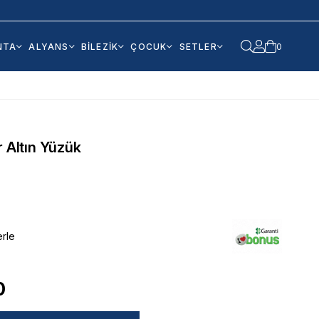
NTA
ALYANS
BİLEZİK
ÇOCUK
SETLER
0
r Altın Yüzük
erle
0