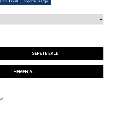
ız 3 Taksit
Sigortalı Kargo
VA