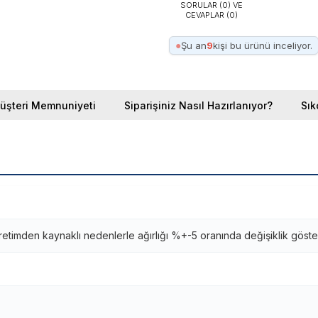
SORULAR (0) VE
CEVAPLAR (0)
●
Şu an
9
kişi bu ürünü inceliyor.
üşteri Memnuniyeti
Siparişiniz Nasıl Hazırlanıyor?
Sık
retimden kaynaklı nedenlerle ağırlığı %+-5 oranında değişiklik göste