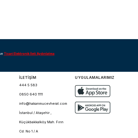
ve
Ticari Elektronik İleti Aydınlatma
İLETİŞİM
UYGULAMALARIMIZ
444 5 583
0850 640 1111
info@hakanmucevherat.com
İstanbul / Ataşehir ,
Küçükbakkalköy Mah. Fırın
Cd. No 1 / A