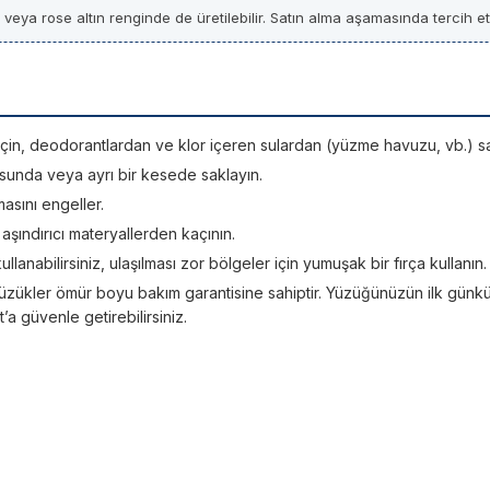
z veya rose altın renginde de üretilebilir. Satın alma aşamasında tercih etti
si için, deodorantlardan ve klor içeren sulardan (yüzme havuzu, vb.) sa
sunda veya ayrı bir kesede saklayın.
asını engeller.
; aşındırıcı materyallerden kaçının.
kullanabilirsiniz, ulaşılması zor bölgeler için yumuşak bir fırça kullanın.
üzükler ömür boyu bakım garantisine sahiptir. Yüzüğünüzün ilk günkü ışı
 güvenle getirebilirsiniz.