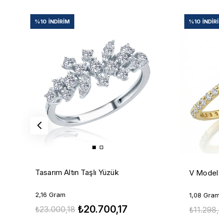
%10
İNDIRIM
%10
İNDIR
Tasarım Altın Taşlı Yüzük
V Model 
2,16 Gram
1,08 Gra
₺20.700,17
₺23.000,18
₺11.298