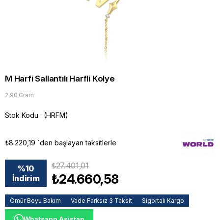
M Harfi Sallantılı Harfli Kolye
2,90 Gram
Stok Kodu
(HRFM)
₺8.220,19
`den başlayan taksitlerle
₺27.401,01
%
10
₺24.660,58
İndirim
Ömür Boyu Bakım
Vade Farksız 3 Taksit
Sigortalı Kargo
Whatsapp Asistan