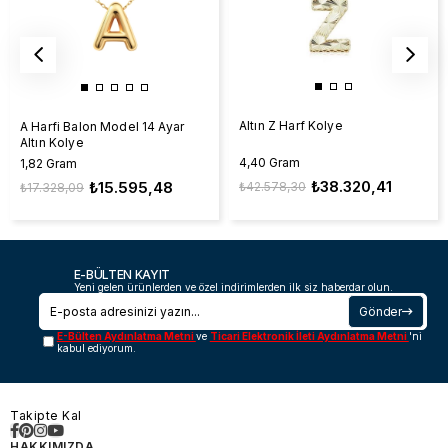
Altın Z Harf Kolye
A Harfi Balon Model 14 Ayar
Altın Kolye
4,40 Gram
1,82 Gram
₺38.320,41
₺15.595,48
₺42.578,30
₺17.328,09
E-BÜLTEN KAYIT
Yeni gelen ürünlerden ve özel indirimlerden ilk siz haberdar olun.
Gönder
E-Bülten Aydınlatma Metni
ve
Ticari Elektronik İleti Aydınlatma Metni
'ni
kabul ediyorum.
Takipte Kal
HAKKIMIZDA