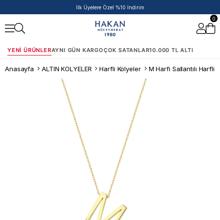
İlk Üyelere Özel %10 İndirim
0
YENI ÜRÜNLER
AYNI GÜN KARGO
ÇOK SATANLAR
10.000 TL ALTI
Anasayfa
ALTIN KOLYELER
Harfli Kolyeler
M Harfi Sallantılı Harfli 