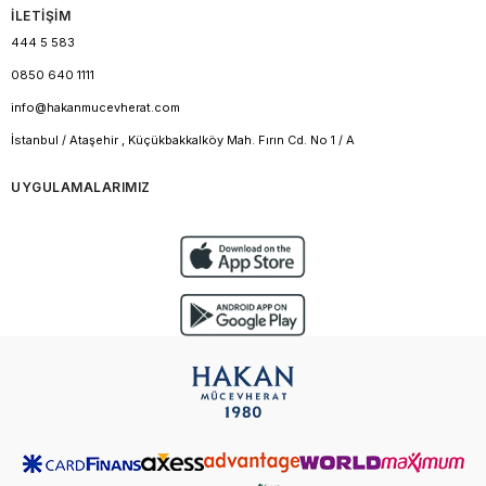
İLETİŞİM
444 5 583
0850 640 1111
info@hakanmucevherat.com
İstanbul / Ataşehir , Küçükbakkalköy Mah. Fırın Cd. No 1 / A
UYGULAMALARIMIZ