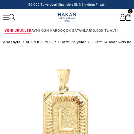
50.000 TL ve Üzeri Siparişlere Ek %5 İndirim Fırsatı!
0
YENI ÜRÜNLER
AYNI GÜN KARGO
ÇOK SATANLAR
10.000 TL ALTI
Anasayfa
ALTIN KOLYELER
Harfli Kolyeler
L Harfi 14 Ayar Altın Ko