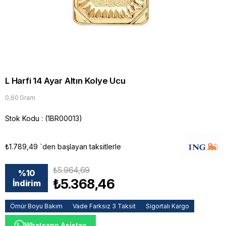
L Harfi 14 Ayar Altın Kolye Ucu
0,60 Gram
Stok Kodu
(1BR00013)
₺1.789,49
`den başlayan taksitlerle
₺5.964,69
%
10
₺5.368,46
İndirim
Ömür Boyu Bakım
Vade Farksız 3 Taksit
Sigortalı Kargo
Whatsapp Asistan