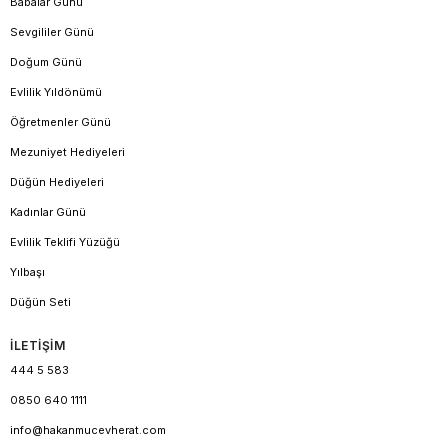
Babalar Günü
Sevgililer Günü
Doğum Günü
Evlilik Yıldönümü
Öğretmenler Günü
Mezuniyet Hediyeleri
Düğün Hediyeleri
Kadınlar Günü
Evlilik Teklifi Yüzüğü
Yılbaşı
Düğün Seti
İLETİŞİM
444 5 583
0850 640 1111
info@hakanmucevherat.com