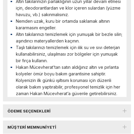
Altın takılarınızın parlaklığının uzun yıllar devam etmesi
için, deodorantlardan ve klor içeren sulardan (yüzme
havuzu, vb.) sakınmalısınız.
Nemden uzak, kuru bir ortamda saklamak altının
kararmasını engeller.
Altın takılarınızı temizlemek için yumuşak bir bezle silin;
aşındırıcı materyallerden kaçının.
Taşlı takılarınızı temizlemek için ılık su ve sıvı deterjan
kullanabilirsiniz, ulaşılması zor bölgeler için yumuşak
bir fırça kullanın.
Hakan Mücevherat’tan satın aldığınız altın ve pırlanta
kolyeler ömür boyu bakım garantisine sahiptir.
Kolyenizin ilk günkü ışıltısını koruması için düzenli
olarak bakım yaptırabilir, profesyonel temizlik için her
zaman Hakan Mücevherat’a güvenle getirebilirsiniz.
ÖDEME SEÇENEKLERI
MÜŞTERI MEMNUNIYETI