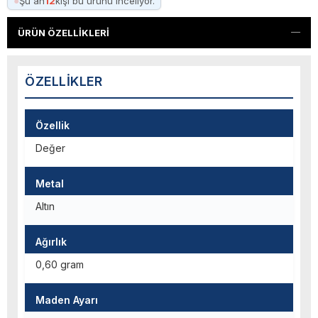
●
Şu an
12
kişi bu ürünü inceliyor.
ÜRÜN ÖZELLIKLERI
ÖZELLIKLER
Özellik
Değer
Metal
Altın
Ağırlık
0,60 gram
Maden Ayarı