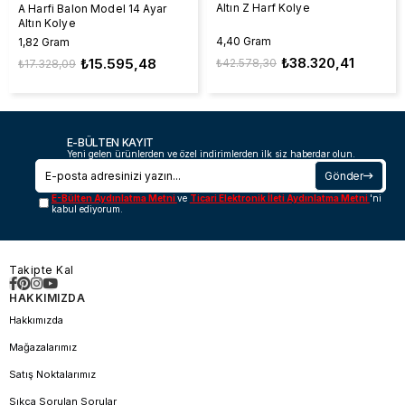
Altın Z Harf Kolye
A Harfi Balon Model 14 Ayar
Altın Kolye
4,40 Gram
1,82 Gram
₺38.320,41
₺15.595,48
₺42.578,30
₺17.328,09
E-BÜLTEN KAYIT
Yeni gelen ürünlerden ve özel indirimlerden ilk siz haberdar olun.
Gönder
E-Bülten Aydınlatma Metni
ve
Ticari Elektronik İleti Aydınlatma Metni
'ni
kabul ediyorum.
Takipte Kal
HAKKIMIZDA
Hakkımızda
Mağazalarımız
Satış Noktalarımız
Sıkça Sorulan Sorular