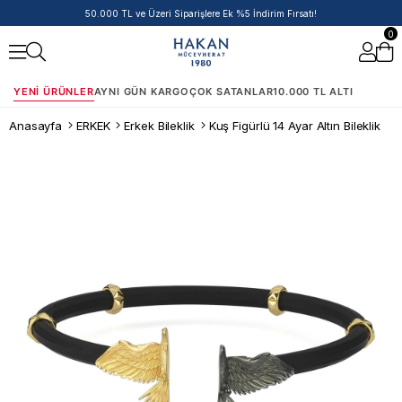
50.000 TL ve Üzeri Siparişlere Ek %5 İndirim Fırsatı!
0
YENI ÜRÜNLER
AYNI GÜN KARGO
ÇOK SATANLAR
10.000 TL ALTI
Anasayfa
ERKEK
Erkek Bileklik
Kuş Figürlü 14 Ayar Altın Bileklik