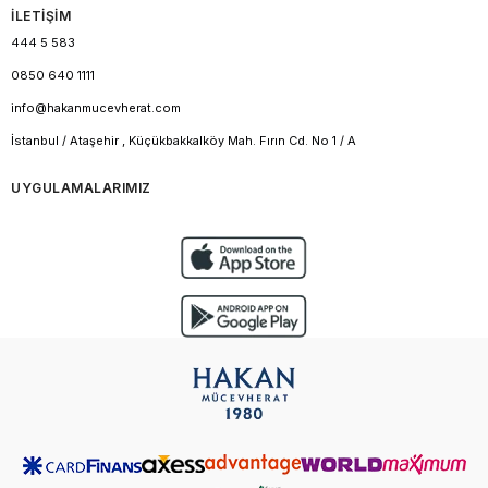
İLETİŞİM
444 5 583
0850 640 1111
info@hakanmucevherat.com
İstanbul / Ataşehir , Küçükbakkalköy Mah. Fırın Cd. No 1 / A
UYGULAMALARIMIZ