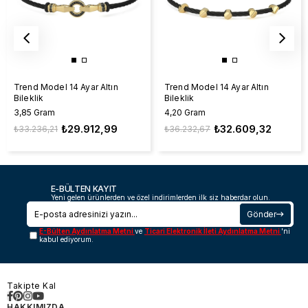
Trend Model 14 Ayar Altın
Trend Model 14 Ayar Altın
Bileklik
Bileklik
3,85 Gram
4,20 Gram
₺29.912,99
₺32.609,32
₺33.236,21
₺36.232,67
E-BÜLTEN KAYIT
Yeni gelen ürünlerden ve özel indirimlerden ilk siz haberdar olun.
Gönder
E-Bülten Aydınlatma Metni
ve
Ticari Elektronik İleti Aydınlatma Metni
'ni
kabul ediyorum.
Takipte Kal
HAKKIMIZDA