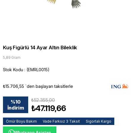
Kuş Figürlü 14 Ayar Altın Bileklik
5,89 Gram
Stok Kodu
(EMRL0015)
₺15.706,55
`den başlayan taksitlerle
₺52.355,00
%
10
₺47.119,66
İndirim
Ömür Boyu Bakım
Vade Farksız 3 Taksit
Sigortalı Kargo
Whatsapp Asistan