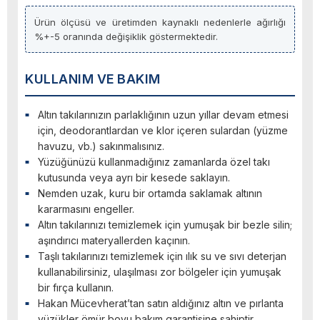
Ürün ölçüsü ve üretimden kaynaklı nedenlerle ağırlığı
%+-5 oranında değişiklik göstermektedir.
KULLANIM VE BAKIM
Altın takılarınızın parlaklığının uzun yıllar devam etmesi
için, deodorantlardan ve klor içeren sulardan (yüzme
havuzu, vb.) sakınmalısınız.
Yüzüğünüzü kullanmadığınız zamanlarda özel takı
kutusunda veya ayrı bir kesede saklayın.
Nemden uzak, kuru bir ortamda saklamak altının
kararmasını engeller.
Altın takılarınızı temizlemek için yumuşak bir bezle silin;
aşındırıcı materyallerden kaçının.
Taşlı takılarınızı temizlemek için ılık su ve sıvı deterjan
kullanabilirsiniz, ulaşılması zor bölgeler için yumuşak
bir fırça kullanın.
Hakan Mücevherat’tan satın aldığınız altın ve pırlanta
yüzükler ömür boyu bakım garantisine sahiptir.