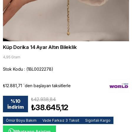
Küp Dorika 14 Ayar Altın Bileklik
4,95 Gram
Stok Kodu
(1BL0022278)
₺12.881,71
`den başlayan taksitlerle
₺42.938,84
%
10
₺38.645,12
İndirim
Ömür Boyu Bakım
Vade Farksız 3 Taksit
Sigortalı Kargo
Whatsapp Asistan