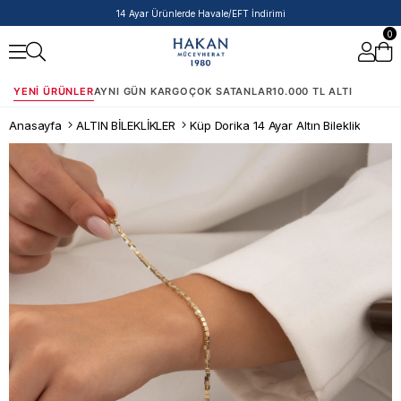
14 Ayar Ürünlerde Havale/EFT İndirimi
0
YENI ÜRÜNLER
AYNI GÜN KARGO
ÇOK SATANLAR
10.000 TL ALTI
Anasayfa
ALTIN BİLEKLİKLER
Küp Dorika 14 Ayar Altın Bileklik