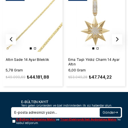
Altın Sade 14 Ayar Bileklik
Ema Taşlı Yıldız Charm 14 Ayar
Altın
5,78 Gram
6,00 Gram
₺44.181,88
₺47.744,22
₺49.090,69
₺53.049,28
E-BÜLTEN KAYIT
Yeni gelen ürünlerden ve özel indirimlerden ilk siz haberdar olun.
Gönder
E-Bülten Aydınlatma Metni
ve
Ticari Elektronik İleti Aydınlatma Metni
'ni
kabul ediyorum.