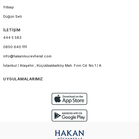
Yılbaşı
Düğün Seti
İLETİŞİM
444 5 583
0850 640 1111
info@hakanmucevherat.com
İstanbul / Ataşehir , Küçükbakkalköy Mah. Fırın Cd. No 1 / A
UYGULAMALARIMIZ