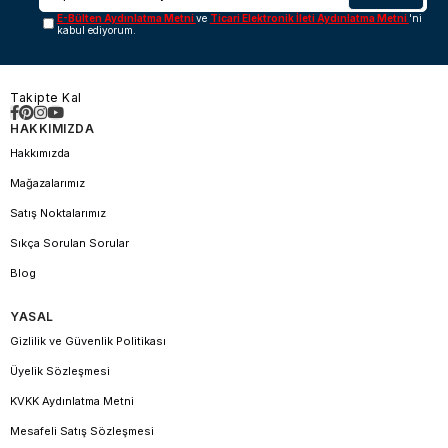
E-Bülten Aydınlatma Metni
ve
Ticari Elektronik İleti Aydınlatma Metni
'ni
kabul ediyorum.
Takipte Kal
HAKKIMIZDA
Hakkımızda
Mağazalarımız
Satış Noktalarımız
Sıkça Sorulan Sorular
Blog
YASAL
Gizlilik ve Güvenlik Politikası
Üyelik Sözleşmesi
KVKK Aydınlatma Metni
Mesafeli Satış Sözleşmesi