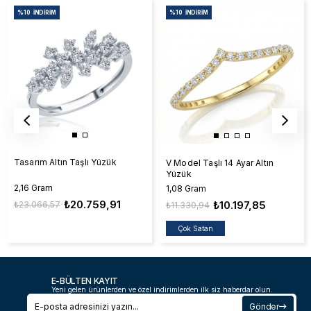
%10
İNDIRIM
%10
İNDIRIM
Tasarım Altın Taşlı Yüzük
V Model Taşlı 14 Ayar Altın
Yüzük
2,16 Gram
1,08 Gram
₺20.759,91
₺10.197,85
₺23.066,57
₺11.330,94
Çok Satan
E-BÜLTEN KAYIT
Yeni gelen ürünlerden ve özel indirimlerden ilk siz haberdar olun.
Gönder