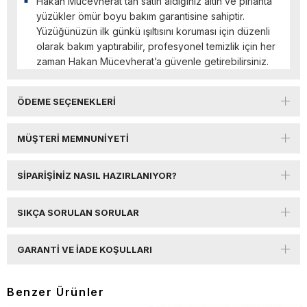
Hakan Mücevherat’tan satın aldığınız altın ve pırlanta
yüzükler ömür boyu bakım garantisine sahiptir.
Yüzüğünüzün ilk günkü ışıltısını koruması için düzenli
olarak bakım yaptırabilir, profesyonel temizlik için her
zaman Hakan Mücevherat’a güvenle getirebilirsiniz.
ÖDEME SEÇENEKLERI
MÜŞTERI MEMNUNIYETI
SIPARIŞINIZ NASIL HAZIRLANIYOR?
SIKÇA SORULAN SORULAR
GARANTI VE İADE KOŞULLARI
Benzer Ürünler