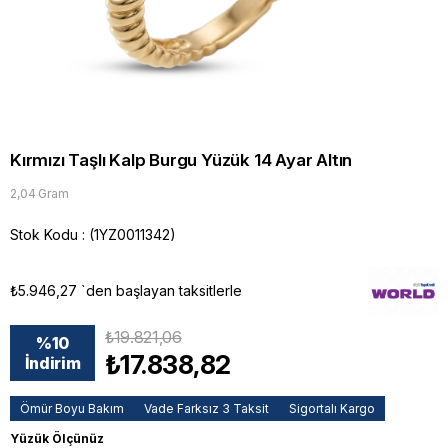
Kırmızı Taşlı Kalp Burgu Yüzük 14 Ayar Altın
2,04 Gram
Stok Kodu
(1YZ0011342)
₺5.946,27
`den başlayan taksitlerle
₺19.821,06
%
10
₺17.838,82
İndirim
Ömür Boyu Bakım
Vade Farksız 3 Taksit
Sigortalı Kargo
Yüzük Ölçünüz