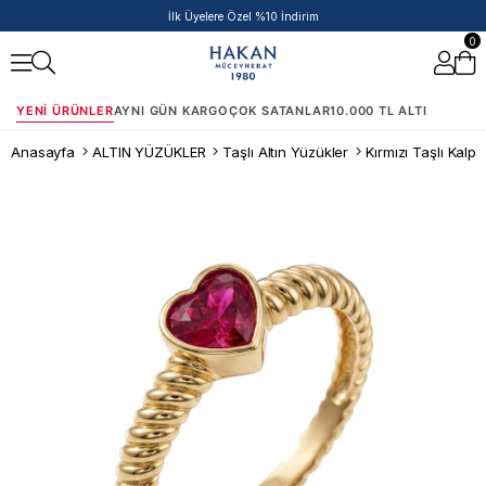
50.000 TL ve Üzeri Siparişlere Ek %5 İndirim Fırsatı!
0
YENI ÜRÜNLER
AYNI GÜN KARGO
ÇOK SATANLAR
10.000 TL ALTI
Anasayfa
ALTIN YÜZÜKLER
Taşlı Altın Yüzükler
Kırmızı Taşlı Kalp