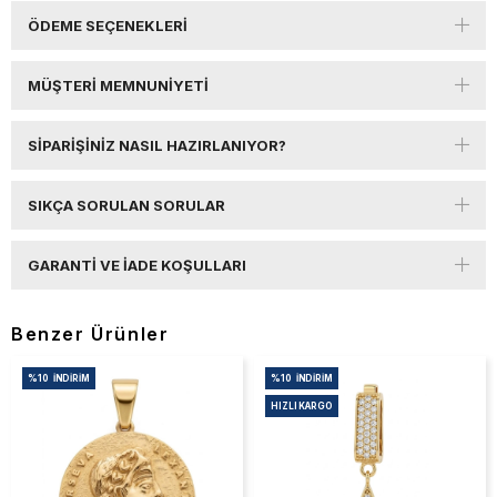
ÖDEME SEÇENEKLERI
MÜŞTERI MEMNUNIYETI
SIPARIŞINIZ NASIL HAZIRLANIYOR?
SIKÇA SORULAN SORULAR
GARANTI VE İADE KOŞULLARI
Benzer Ürünler
%10
İNDIRIM
%10
İNDIRIM
HIZLI KARGO