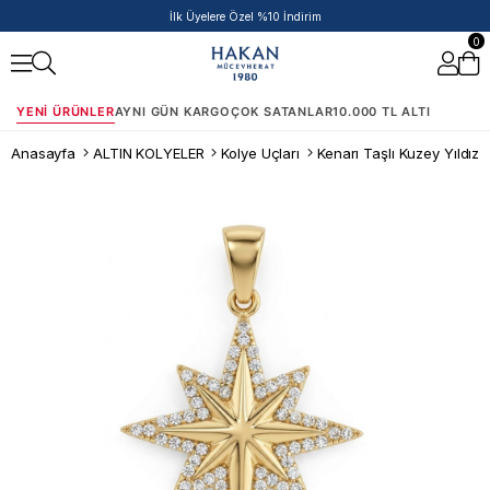
İlk Üyelere Özel %10 İndirim
0
YENI ÜRÜNLER
AYNI GÜN KARGO
ÇOK SATANLAR
10.000 TL ALTI
Anasayfa
ALTIN KOLYELER
Kolye Uçları
Kenarı Taşlı Kuzey Yıldızı