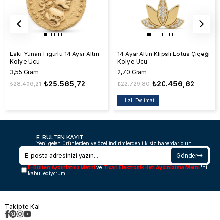
Eski Yunan Figürlü 14 Ayar Altın
14 Ayar Altın Klipsli Lotus Çiçeği
Kolye Ucu
Kolye Ucu
3,55 Gram
2,70 Gram
₺25.565,72
₺20.456,62
₺28.406,21
₺22.729,80
Hızlı Teslimat
E-BÜLTEN KAYIT
Yeni gelen ürünlerden ve özel indirimlerden ilk siz haberdar olun.
Gönder
E-Bülten Aydınlatma Metni
ve
Ticari Elektronik İleti Aydınlatma Metni
'ni
kabul ediyorum.
Takipte Kal