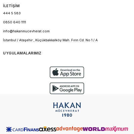
İLETİŞİM
444 5 583
0850 640 1111
info@hakanmucevherat.com
İstanbul / Ataşehir , Küçükbakkalköy Mah. Fırın Cd. No 1 / A
UYGULAMALARIMIZ