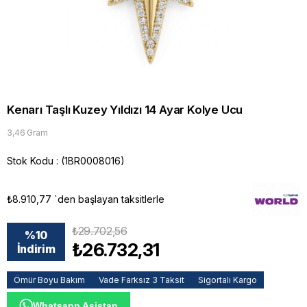
Kenarı Taşlı Kuzey Yıldızı 14 Ayar Kolye Ucu
3,46 Gram
Stok Kodu
(1BR0008016)
₺8.910,77
`den başlayan taksitlerle
₺29.702,56
%
10
₺26.732,31
İndirim
Ömür Boyu Bakım
Vade Farksız 3 Taksit
Sigortalı Kargo
Whatsapp Asistan