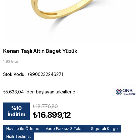
Kenarı Taşlı Altın Baget Yüzük
1,92 Gram
Stok Kodu
(990023224627)
₺5.633,04
`den başlayan taksitlerle
₺18.776,80
%
10
₺16.899,12
İndirim
Havale ile Ödeme
Vade Farksız 3 Taksit
Sigortalı Kargo
Hızlı Teslimat