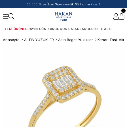
50.000 TL ve Üzeri Siparişlere Ek %5 İndirim Fırsatı!
0
YENI ÜRÜNLER
AYNI GÜN KARGO
ÇOK SATANLAR
10.000 TL ALTI
Anasayfa
ALTIN YÜZÜKLER
Altın Baget Yüzükler
Kenarı Taşlı Altı