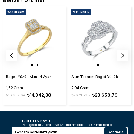
Benzer Ürünler
%10
İNDIRIM
%10
İNDIRIM
Baget Yüzük Altın 14 Ayar
Altın Tasarım Baget Yüzük
1,62 Gram
2,94 Gram
₺14.942,38
₺23.658,76
₺16.602,64
₺26.287,52
E-BÜLTEN KAYIT
Yeni gelen ürünlerden ve özel indirimlerden ilk siz haberdar olun.
Gönder