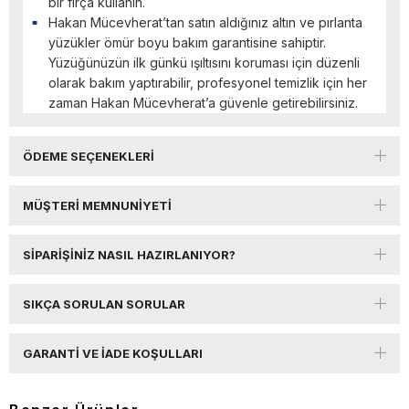
bir fırça kullanın.
Hakan Mücevherat’tan satın aldığınız altın ve pırlanta
yüzükler ömür boyu bakım garantisine sahiptir.
Yüzüğünüzün ilk günkü ışıltısını koruması için düzenli
olarak bakım yaptırabilir, profesyonel temizlik için her
zaman Hakan Mücevherat’a güvenle getirebilirsiniz.
ÖDEME SEÇENEKLERI
MÜŞTERI MEMNUNIYETI
SIPARIŞINIZ NASIL HAZIRLANIYOR?
SIKÇA SORULAN SORULAR
GARANTI VE İADE KOŞULLARI