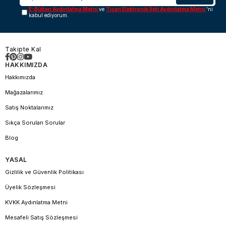
E-Bülten Aydınlatma Metni
ve
Ticari Elektronik İleti Aydınlatma Metni
'ni
kabul ediyorum.
Takipte Kal
HAKKIMIZDA
Hakkımızda
Mağazalarımız
Satış Noktalarımız
Sıkça Sorulan Sorular
Blog
YASAL
Gizlilik ve Güvenlik Politikası
Üyelik Sözleşmesi
KVKK Aydınlatma Metni
Mesafeli Satış Sözleşmesi