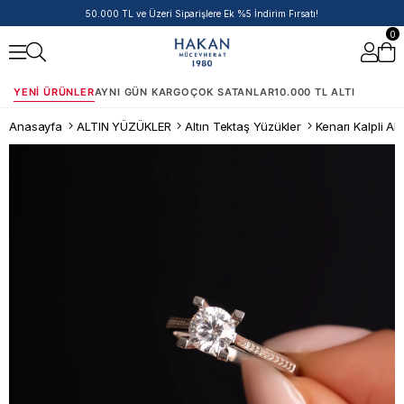
14 Ayar Ürünlerde Havale/EFT İndirimi
0
YENI ÜRÜNLER
AYNI GÜN KARGO
ÇOK SATANLAR
10.000 TL ALTI
Anasayfa
ALTIN YÜZÜKLER
Altın Tektaş Yüzükler
Kenarı Kalpli Al