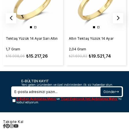
Tektaş Yüzük 14 Ayar Sarı Altın
Altın Tektaş Yüzük 14 Ayar
1,7 Gram
2,04 Gram
₺15.217,26
₺19.521,74
₺16.908,06
₺21.690,82
E-BÜLTEN KAYIT
Yeni gelen ürünlerden ve özel indirimlerden ilk siz haberdar olun.
Gönder
E-Bülten Aydınlatma Metni
ve
Ticari Elektronik İleti Aydınlatma Metni
'ni
kabul ediyorum.
Takipte Kal