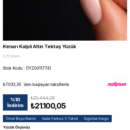
Kenarı Kalpli Altın Tektaş Yüzük
2,72 Gram
Stok Kodu
(1YZ0011774)
₺7.033,35
`den başlayan taksitlerle
₺23.444,28
%
10
₺21.100,05
İndirim
Ömür Boyu Bakım
Vade Farksız 3 Taksit
Sigortalı Kargo
Yüzük Ölçünüz