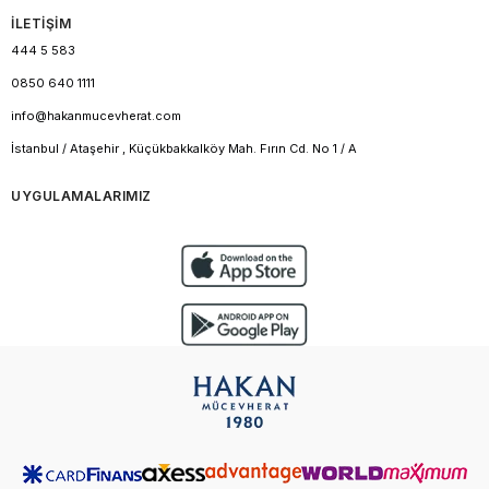
İLETİŞİM
444 5 583
0850 640 1111
info@hakanmucevherat.com
İstanbul / Ataşehir , Küçükbakkalköy Mah. Fırın Cd. No 1 / A
UYGULAMALARIMIZ