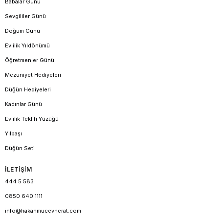
Babalar Günü
Sevgililer Günü
Doğum Günü
Evlilik Yıldönümü
Öğretmenler Günü
Mezuniyet Hediyeleri
Düğün Hediyeleri
Kadınlar Günü
Evlilik Teklifi Yüzüğü
Yılbaşı
Düğün Seti
İLETİŞİM
444 5 583
0850 640 1111
info@hakanmucevherat.com