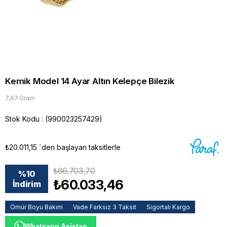
Kemik Model 14 Ayar Altın Kelepçe Bilezik
7,67 Gram
Stok Kodu
(990023257429)
₺20.011,15
`den başlayan taksitlerle
₺66.703,70
%
10
₺60.033,46
İndirim
Ömür Boyu Bakım
Vade Farksız 3 Taksit
Sigortalı Kargo
Whatsapp Asistan