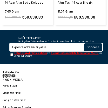
Altın Taşlı 14 Ayar Bilezik
14 Ayar Altın Sade Kelepçe
11,07 Gram
7,65 Gram
₺86.586,66
₺59.839,83
₺96.207,10
₺66.488,55
E-BÜLTEN KAYIT
Yeni gelen ürünlerden ve özel indirimlerden ilk siz haberdar olun.
Gönder
E-Bülten Aydınlatma Metni
ve
Ticari Elektronik İleti Aydınlatma Metni
'ni
kabul ediyorum.
Takipte Kal
HAKKIMIZDA
Hakkımızda
Mağazalarımız
Satış Noktalarımız
Sıkça Sorulan Sorular