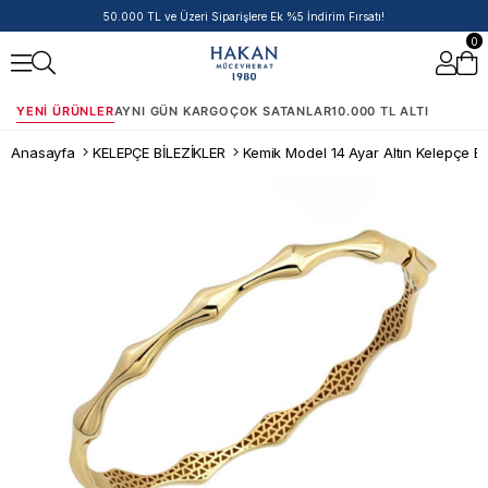
50.000 TL ve Üzeri Siparişlere Ek %5 İndirim Fırsatı!
0
YENI ÜRÜNLER
AYNI GÜN KARGO
ÇOK SATANLAR
10.000 TL ALTI
Anasayfa
KELEPÇE BİLEZİKLER
Kemik Model 14 Ayar Altın Kelepçe Bi