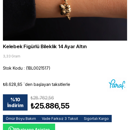
Kelebek Figürlü Bileklik 14 Ayar Altın
3,33 Gram
Stok Kodu
(1BL0021517)
₺8.628,85
`den başlayan taksitlerle
₺28.762,56
%
10
₺25.886,55
İndirim
Ömür Boyu Bakım
Vade Farksız 3 Taksit
Sigortalı Kargo
Whatsapp Asistan