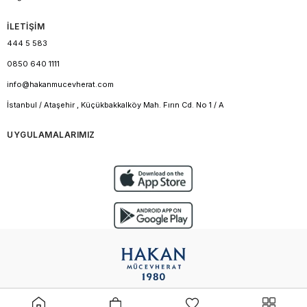
İLETİŞİM
444 5 583
0850 640 1111
info@hakanmucevherat.com
İstanbul / Ataşehir , Küçükbakkalköy Mah. Fırın Cd. No 1 / A
UYGULAMALARIMIZ