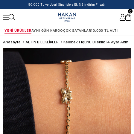
50.000 TL ve Üzeri Siparişlere Ek %5 İndirim Fırsatı!
0
YENI ÜRÜNLER
AYNI GÜN KARGO
ÇOK SATANLAR
10.000 TL ALTI
Anasayfa
ALTIN BİLEKLİKLER
Kelebek Figürlü Bileklik 14 Ayar Altın