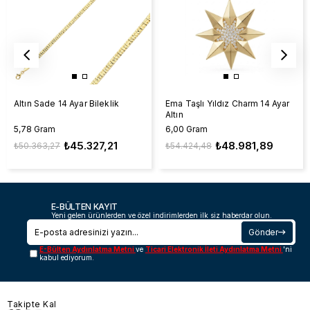
Altın Sade 14 Ayar Bileklik
Ema Taşlı Yıldız Charm 14 Ayar
Altın
5,78 Gram
6,00 Gram
₺45.327,21
₺48.981,89
₺50.363,27
₺54.424,48
E-BÜLTEN KAYIT
Yeni gelen ürünlerden ve özel indirimlerden ilk siz haberdar olun.
Gönder
E-Bülten Aydınlatma Metni
ve
Ticari Elektronik İleti Aydınlatma Metni
'ni
kabul ediyorum.
Takipte Kal