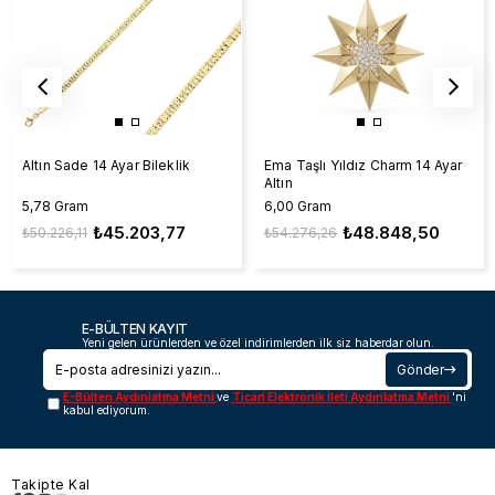
Altın Sade 14 Ayar Bileklik
Ema Taşlı Yıldız Charm 14 Ayar
Altın
5,78 Gram
6,00 Gram
₺45.203,77
₺48.848,50
₺50.226,11
₺54.276,26
E-BÜLTEN KAYIT
Yeni gelen ürünlerden ve özel indirimlerden ilk siz haberdar olun.
Gönder
E-Bülten Aydınlatma Metni
ve
Ticari Elektronik İleti Aydınlatma Metni
'ni
kabul ediyorum.
Takipte Kal