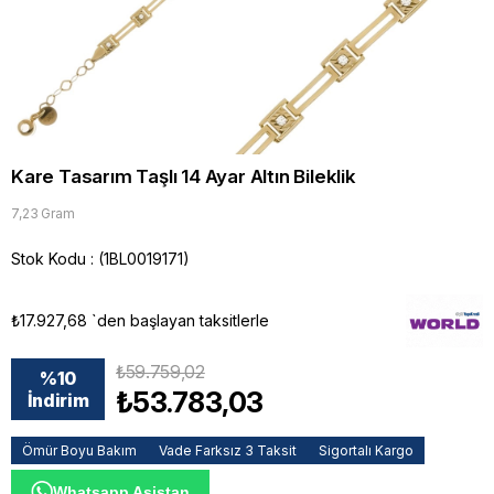
Kare Tasarım Taşlı 14 Ayar Altın Bileklik
7,23 Gram
Stok Kodu
(1BL0019171)
₺17.927,68
`den başlayan taksitlerle
₺59.759,02
%
10
₺53.783,03
İndirim
Ömür Boyu Bakım
Vade Farksız 3 Taksit
Sigortalı Kargo
Whatsapp Asistan