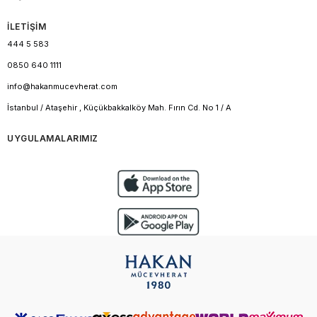
İLETİŞİM
444 5 583
0850 640 1111
info@hakanmucevherat.com
İstanbul / Ataşehir , Küçükbakkalköy Mah. Fırın Cd. No 1 / A
UYGULAMALARIMIZ