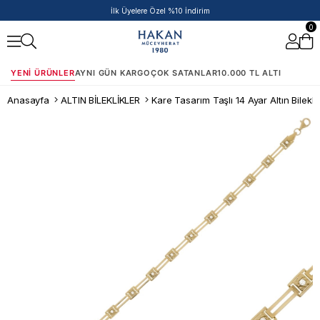
İlk Üyelere Özel %10 İndirim
0
YENI ÜRÜNLER
AYNI GÜN KARGO
ÇOK SATANLAR
10.000 TL ALTI
Anasayfa
ALTIN BİLEKLİKLER
Kare Tasarım Taşlı 14 Ayar Altın Bilekli