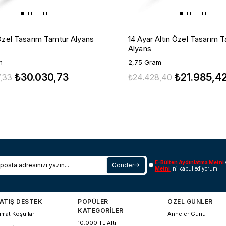
Özel Tasarım Tamtur Alyans
14 Ayar Altın Özel Tasarım 
Alyans
m
2,75 Gram
₺30.030,73
₺21.985,4
,33
₺24.428,40
E-Bülten Aydınlatma Metni
Gönder
Metni
'ni kabul ediyorum.
ATIŞ DESTEK
POPÜLER
ÖZEL GÜNLER
KATEGORİLER
imat Koşulları
Anneler Günü
10.000 TL Altı