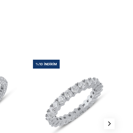
%10
İNDIRIM
%