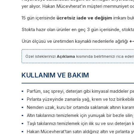
yer alıyor. Hakan Mücevherat'ın müşteri memnuniyet odaklı
15 gün içerisinde
ücretsiz iade ve değişim
imkanı bul
Stokta hazır olan ürünler en geç 3 gün içerisinde, stokt
Ürün ölçüsü ve üretimden kaynaklı nedenlerle ağırlığı
+
Özel isteklerinizi
Açıklama
kısmında belirtmenizi rica ederi
KULLANIM VE BAKIM
Parfüm, saç spreyi, deterjan gibi kimyasal maddeler pırlan
Pırlanta yüzeyinde zamanla yağ, krem ve toz birikebilir. 
Nemden uzak, kuru bir ortamda saklamak altının kararm
Altın takılarınızı temizlemek için yumuşak bir bezle silin
Taşlı takılarınızı temizlemek için ılık su ve sıvı deterjan 
Hakan Mücevherat’tan satın aldığınız altın ve pırlanta y