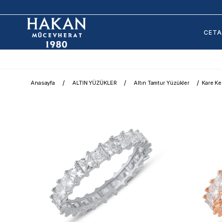
CET
Anasayfa
ALTIN YÜZÜKLER
Altın Tamtur Yüzükler
Kare Ke