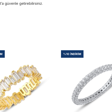
 güvenle getirebilirsiniz.
IM
%10
İNDIRIM