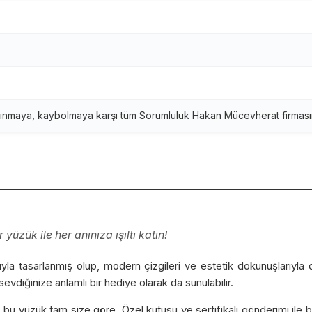
ınmaya, kaybolmaya karşı tüm Sorumluluk Hakan Mücevherat firmasına
yüzük ile her anınıza ışıltı katın!
arıyla tasarlanmış olup, modern çizgileri ve estetik dokunuşlarıy
vdiğinize anlamlı bir hediye olarak da sunulabilir.
u yüzük tam size göre. Özel kutusu ve sertifikalı gönderimi ile bir