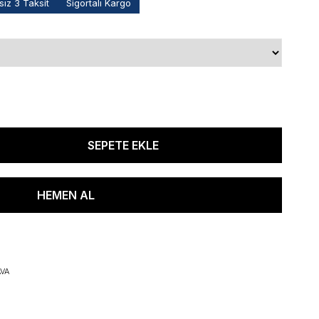
ız 3 Taksit
Sigortalı Kargo
VA