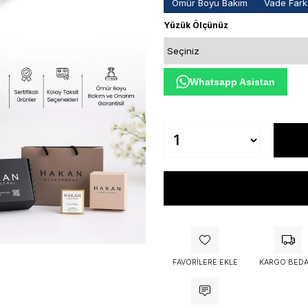
Ömür Boyu Bakım
Vade Farks
Yüzük Ölçünüz
Whatsapp Asistan
FAVORILERE EKLE
KARGO BEDA