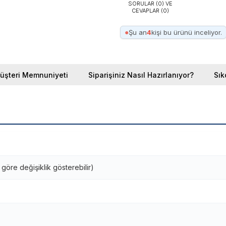
SORULAR (0) VE
CEVAPLAR (0)
●
Şu an
4
kişi bu ürünü inceliyor.
üşteri Memnuniyeti
Siparişiniz Nasıl Hazırlanıyor?
Sık
öre değişiklik gösterebilir)