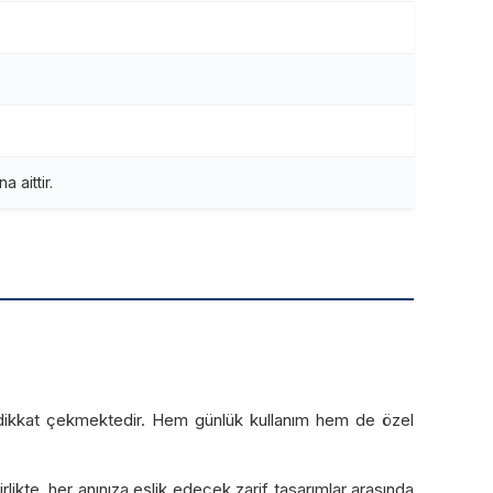
 aittir.
la dikkat çekmektedir. Hem günlük kullanım hem de özel
likte, her anınıza eşlik edecek zarif tasarımlar arasında