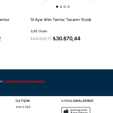
K
Tamtur
14 Ayar Altın Tamtur Tasarım Yüzük
3
3,85 Gram
₺
2
₺30.870,44
₺34.300,71
ve
Ticari Elektronik İleti Aydınlatma
İLETİŞİM
UYGULAMALARIMIZ
444 5 583