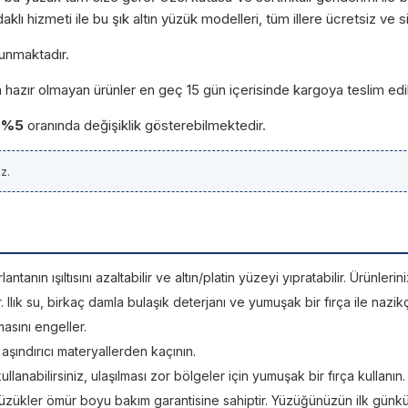
 hizmeti ile bu şık altın yüzük modelleri, tüm illere ücretsiz ve sig
unmaktadır.
a hazır olmayan ürünler en geç 15 gün içerisinde kargoya teslim edi
-%5
oranında değişiklik gösterebilmektedir.
z.
tanın ışıltısını azaltabilir ve altın/platin yüzeyi yıpratabilir. Ürünle
Ilık su, birkaç damla bulaşık deterjanı ve yumuşak bir fırça ile nazikç
asını engeller.
; aşındırıcı materyallerden kaçının.
kullanabilirsiniz, ulaşılması zor bölgeler için yumuşak bir fırça kullanın.
üzükler ömür boyu bakım garantisine sahiptir. Yüzüğünüzün ilk günkü ışı