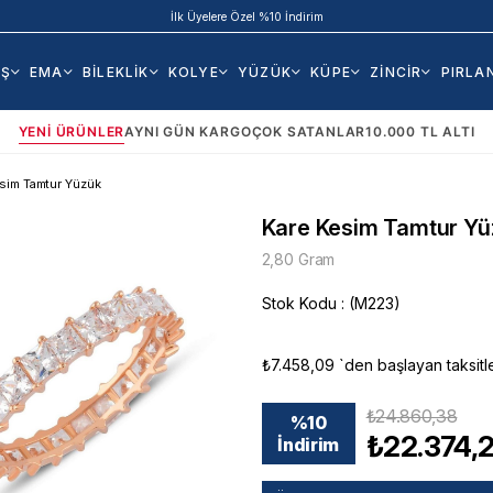
İlk Üyelere Özel %10 İndirim
AŞ
EMA
BİLEKLİK
KOLYE
YÜZÜK
KÜPE
ZİNCİR
PIRLA
YENI ÜRÜNLER
AYNI GÜN KARGO
ÇOK SATANLAR
10.000 TL ALTI
sim Tamtur Yüzük
Kare Kesim Tamtur Yü
2,80 Gram
Stok Kodu
(M223)
₺7.458,09
`den başlayan taksitl
₺24.860,38
%
10
₺22.374,
İndirim