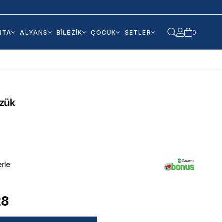
NTA
ALYANS
BİLEZİK
ÇOCUK
SETLER
0
zük
erle
28