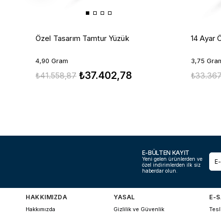
Özel Tasarım Tamtur Yüzük
14 Ayar 
4,90 Gram
3,75 Gra
₺37.402,78
₺41.558,87
₺33.367
E-BÜLTEN KAYIT
Yeni gelen ürünlerden ve
özel indirimlerden ilk siz
haberdar olun.
HAKKIMIZDA
YASAL
E-S
Hakkımızda
Gizlilik ve Güvenlik
Tesl