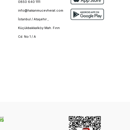
0850 640 1111
info@hakanmucevherat.com
İstanbul / Ataşehir ,
Küçükbakkalköy Mah. Fırın
Cd. No 1 / A