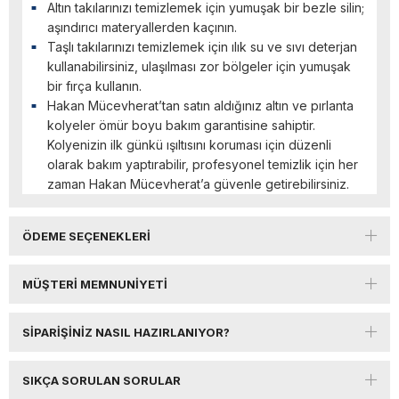
Altın takılarınızı temizlemek için yumuşak bir bezle silin;
aşındırıcı materyallerden kaçının.
Taşlı takılarınızı temizlemek için ılık su ve sıvı deterjan
kullanabilirsiniz, ulaşılması zor bölgeler için yumuşak
bir fırça kullanın.
Hakan Mücevherat’tan satın aldığınız altın ve pırlanta
kolyeler ömür boyu bakım garantisine sahiptir.
Kolyenizin ilk günkü ışıltısını koruması için düzenli
olarak bakım yaptırabilir, profesyonel temizlik için her
zaman Hakan Mücevherat’a güvenle getirebilirsiniz.
ÖDEME SEÇENEKLERI
MÜŞTERI MEMNUNIYETI
SIPARIŞINIZ NASIL HAZIRLANIYOR?
SIKÇA SORULAN SORULAR