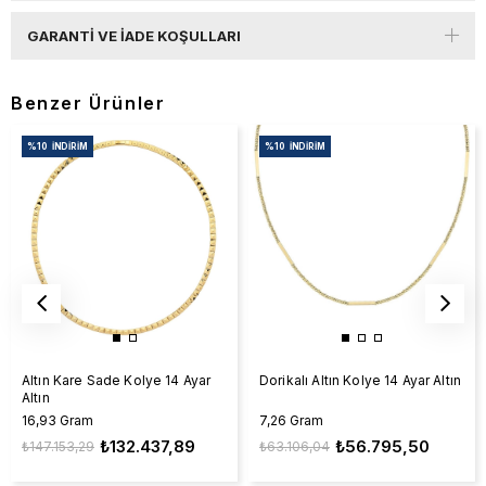
GARANTI VE İADE KOŞULLARI
Benzer Ürünler
%10
İNDIRIM
%10
İNDIRIM
Altın Kare Sade Kolye 14 Ayar
Dorikalı Altın Kolye 14 Ayar Altın
Altın
16,93 Gram
7,26 Gram
₺132.437,89
₺56.795,50
₺147.153,29
₺63.106,04