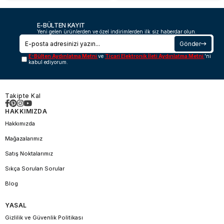
E-BÜLTEN KAYIT
Yeni gelen ürünlerden ve özel indirimlerden ilk siz haberdar olun.
Gönder
E-Bülten Aydınlatma Metni
ve
Ticari Elektronik İleti Aydınlatma Metni
'ni
kabul ediyorum.
Takipte Kal
HAKKIMIZDA
Hakkımızda
Mağazalarımız
Satış Noktalarımız
Sıkça Sorulan Sorular
Blog
YASAL
Gizlilik ve Güvenlik Politikası