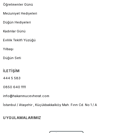
Öğretmenler Günü
Mezuniyet Hediyeleri
Düğün Hediyeleri
Kadınlar Günü
Evlilik Teklifi Yüzüğü
Yılbaşı
Düğün Seti
İLETİŞİM
444 5 583
0850 640 1111
info@hakanmucevherat.com
İstanbul / Ataşehir , Küçükbakkalköy Mah. Fırın Cd. No 1 / A
UYGULAMALARIMIZ