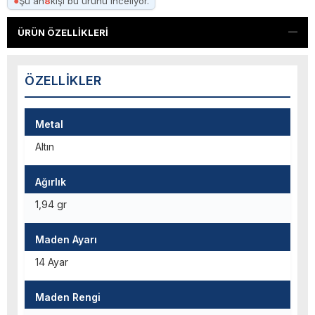
●
Şu an
8
kişi bu ürünü inceliyor.
ÜRÜN ÖZELLIKLERI
ÖZELLIKLER
Metal
Altın
Ağırlık
1,94 gr
Maden Ayarı
14 Ayar
Maden Rengi