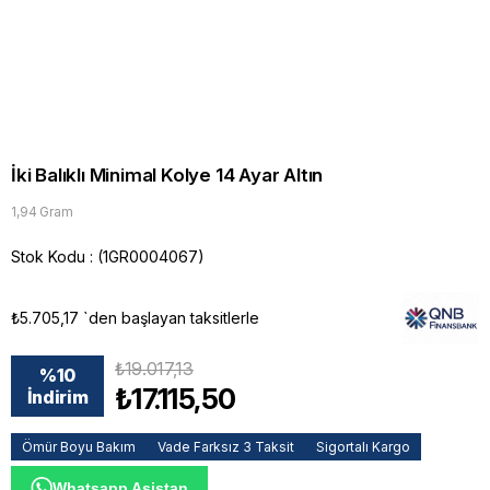
İki Balıklı Minimal Kolye 14 Ayar Altın
1,94 Gram
Stok Kodu
(1GR0004067)
₺5.705,17
`den başlayan taksitlerle
₺19.017,13
%
10
₺17.115,50
İndirim
Ömür Boyu Bakım
Vade Farksız 3 Taksit
Sigortalı Kargo
Whatsapp Asistan