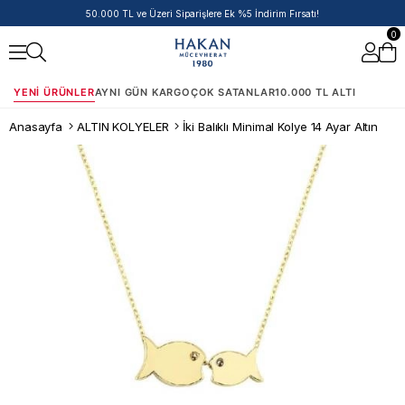
50.000 TL ve Üzeri Siparişlere Ek %5 İndirim Fırsatı!
0
YENI ÜRÜNLER
AYNI GÜN KARGO
ÇOK SATANLAR
10.000 TL ALTI
Anasayfa
ALTIN KOLYELER
İki Balıklı Minimal Kolye 14 Ayar Altın