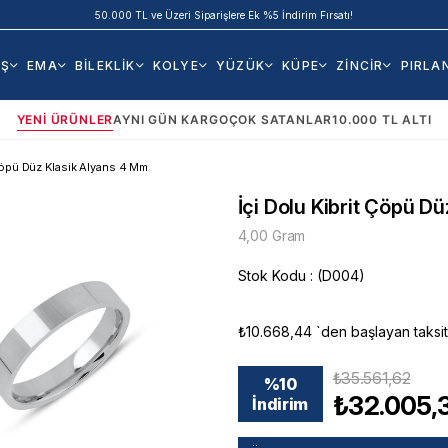
50.000 TL ve Üzeri Siparişlere Ek %5 İndirim Fırsatı!
AŞ
EMA
BİLEKLİK
KOLYE
YÜZÜK
KÜPE
ZİNCİR
PIRLA
YENI ÜRÜNLER
AYNI GÜN KARGO
ÇOK SATANLAR
10.000 TL ALTI
 Çöpü Düz Klasik Alyans 4 Mm
İçi Dolu Kibrit Çöpü D
4,00 Gram
Stok Kodu
(D004)
₺10.668,44
`den başlayan taksit
₺35.561,62
%
10
₺32.005,
İndirim