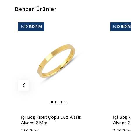
Benzer Ürünler
%10
İNDIRIM
%10
İNDIR
İçi Boş Kibrit Çöpü Düz Klasik
İçi Boş 
Alyans 2 Mm
Alyans 
1,80 Gram
2,30 Gra