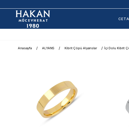
CET
Anasayfa
ALYANS
Kibrit Çöpü Alyanslar
İçi Dolu Kibrit