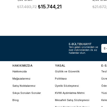
₺15.744,21
₺17.493,72
₺21.672
E-BÜLTEN KAYIT
Yeni gelen ürünlerden ve
özel indirimlerden ilk siz
haberdar olun.
HAKKIMIZDA
YASAL
E-S
Hakkımızda
Gizlilik ve Güvenlik
Tesl
Mağazalarımız
Politikası
Ücre
Satış Noktalarımız
Üyelik Sözleşmesi
Öde
Sıkça Sorulan Sorular
KVKK Aydınlatma Metni
Yüzü
Blog
Mesafeli Satış Sözleşmesi
Kele