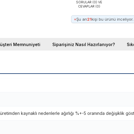
SORULAR (0) VE
CEVAPLAR (0)
●
Şu an
21
kişi bu ürünü inceliyor.
üşteri Memnuniyeti
Siparişiniz Nasıl Hazırlanıyor?
Sık
retimden kaynaklı nedenlerle ağırlığı %+-5 oranında değişiklik gös