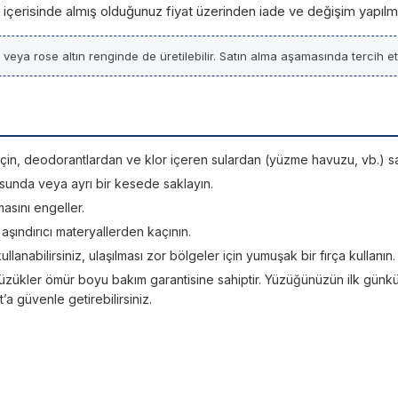
ün içerisinde almış olduğunuz fiyat üzerinden iade ve değişim yapılm
z veya rose altın renginde de üretilebilir. Satın alma aşamasında tercih etti
si için, deodorantlardan ve klor içeren sulardan (yüzme havuzu, vb.) sa
sunda veya ayrı bir kesede saklayın.
asını engeller.
; aşındırıcı materyallerden kaçının.
kullanabilirsiniz, ulaşılması zor bölgeler için yumuşak bir fırça kullanın.
üzükler ömür boyu bakım garantisine sahiptir. Yüzüğünüzün ilk günkü ışı
 güvenle getirebilirsiniz.