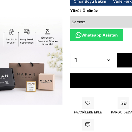
Ömür Boyu Bakım
Vade Farks
Yüzük Ölçünüz
Whatsapp Asistan
FAVORILERE EKLE
KARGO BEDA