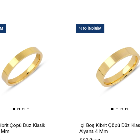
IM
%10
İNDIRIM
Kibrit Çöpü Düz Klasik
İçi Boş Kibrit Çöpü Düz Klas
3 Mm
Alyans 4 Mm
m
3,00 Gram