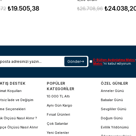
₺19.505,38
₺24.038,2
,72
₺26.708,96
E-Bülten Aydınlatma Metni
Gönder
Metni
'ni kabul ediyorum.
ATIŞ DESTEK
POPÜLER
ÖZEL GÜNLER
KATEGORİLER
imat Koşulları
Anneler Günü
10.000 TL Altı
tsiz İade ve Değişim
Babalar Günü
Aynı Gün Kargo
me Seçenekleri
Sevgililer Günü
Fırsat Ürünleri
k Ölçüsü Nasıl Alınır ?
Doğum Günü
Çok Satanlar
pçe Ölçüsü Nasıl Alınır
Evlilik Yıldönümü
Yeni Gelenler