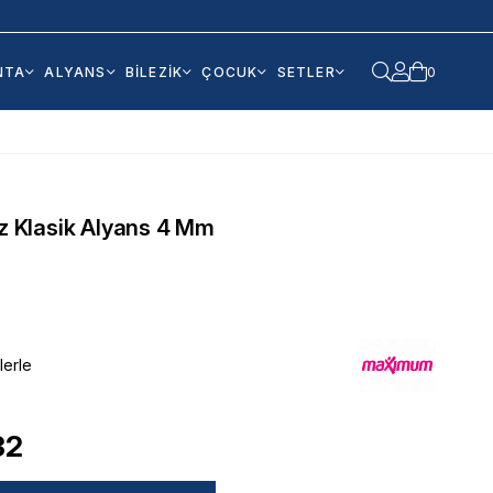
NTA
ALYANS
BİLEZİK
ÇOCUK
SETLER
0
üz Klasik Alyans 4 Mm
lerle
32