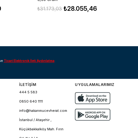
₺
0
₺28.055,46
₺31.173,03
ve
Ticari Elektronik İleti Aydınlatma
İLETİŞİM
UYGULAMALARIMIZ
444 5 583
0850 640 1111
info@hakanmucevherat.com
İstanbul / Ataşehir ,
Küçükbakkalköy Mah. Fırın