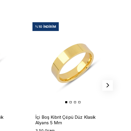
%10
İNDIRIM
%
İ
ik
İçi Boş Kibrit Çöpü Düz Klasik
A
Alyans 5 Mm
4
3,50 Gram