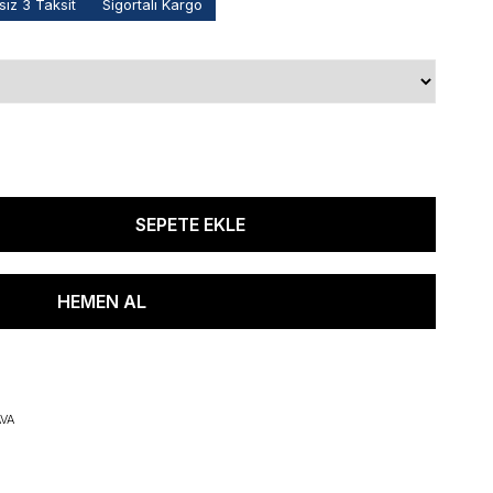
ız 3 Taksit
Sigortalı Kargo
VA