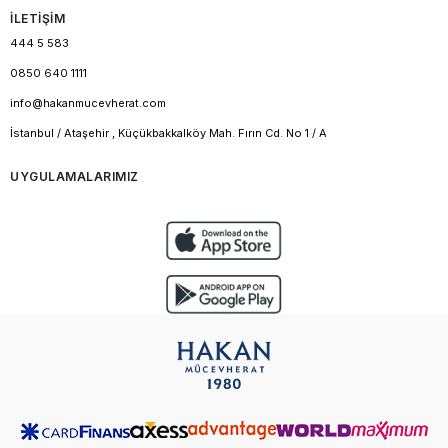
İLETİŞİM
444 5 583
0850 640 1111
info@hakanmucevherat.com
İstanbul / Ataşehir , Küçükbakkalköy Mah. Fırın Cd. No 1 / A
UYGULAMALARIMIZ