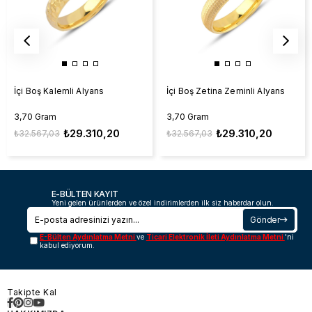
İçi Boş Kalemli Alyans
İçi Boş Zetina Zeminli Alyans
3,70 Gram
3,70 Gram
₺29.310,20
₺29.310,20
₺32.567,03
₺32.567,03
E-BÜLTEN KAYIT
Yeni gelen ürünlerden ve özel indirimlerden ilk siz haberdar olun.
Gönder
E-Bülten Aydınlatma Metni
ve
Ticari Elektronik İleti Aydınlatma Metni
'ni
kabul ediyorum.
Takipte Kal