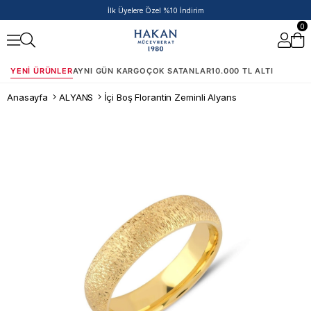
İlk Üyelere Özel %10 İndirim
0
YENI ÜRÜNLER
AYNI GÜN KARGO
ÇOK SATANLAR
10.000 TL ALTI
Anasayfa
ALYANS
İçi Boş Florantin Zeminli Alyans