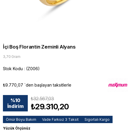
İçi Boş Florantin Zeminli Alyans
3,70 Gram
Stok Kodu
(Z006)
₺9.770,07
`den başlayan taksitlerle
₺32.567,03
%
10
₺29.310,20
İndirim
Ömür Boyu Bakım
Vade Farksız 3 Taksit
Sigortalı Kargo
Yüzük Ölçünüz