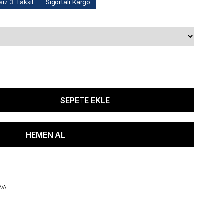
ız 3 Taksit
Sigortalı Kargo
VA