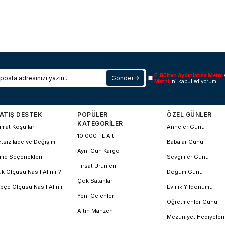
E-Bülten Aydınlatma Metni
Gönder
Metni
'ni kabul ediyorum.
ATIŞ DESTEK
POPÜLER
ÖZEL GÜNLER
KATEGORİLER
imat Koşulları
Anneler Günü
10.000 TL Altı
tsiz İade ve Değişim
Babalar Günü
Aynı Gün Kargo
me Seçenekleri
Sevgililer Günü
Fırsat Ürünleri
k Ölçüsü Nasıl Alınır ?
Doğum Günü
Çok Satanlar
pçe Ölçüsü Nasıl Alınır
Evlilik Yıldönümü
Yeni Gelenler
Öğretmenler Günü
Altın Mahzeni
Mezuniyet Hediyeleri