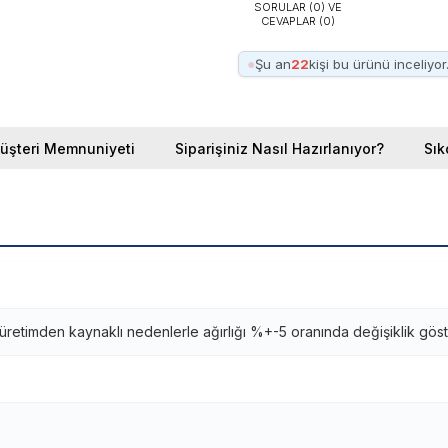
SORULAR (0) VE
CEVAPLAR (0)
●
Şu an
22
kişi bu ürünü inceliyor
üşteri Memnuniyeti
Siparişiniz Nasıl Hazırlanıyor?
Sık
retimden kaynaklı nedenlerle ağırlığı %+-5 oranında değişiklik göst