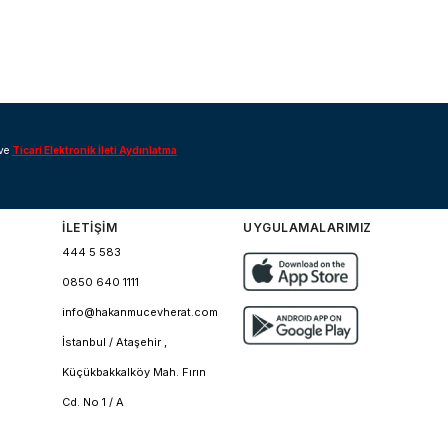
ve
Ticari Elektronik İleti Aydınlatma
İLETİŞİM
UYGULAMALARIMIZ
444 5 583
0850 640 1111
info@hakanmucevherat.com
İstanbul / Ataşehir ,
Küçükbakkalköy Mah. Fırın
Cd. No 1 / A