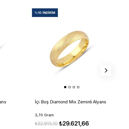
%10
İNDIRIM
%
İ
yans
İçi Boş Diamond Mix Zeminli Alyans
3
3,70 Gram
₺
₺29.621,66
₺32.913,10