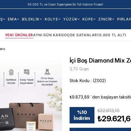
50.000 TL ve Üzeri Siparişlere Ek %5 İndirim Fırsatı!
AŞ
EMA
BİLEKLİK
KOLYE
YÜZÜK
KÜPE
ZİNCİR
PIRLA
YENI ÜRÜNLER
AYNI GÜN KARGO
ÇOK SATANLAR
10.000 TL ALTI
yans
İçi Boş Diamond Mix Z
3,70 Gram
Stok Kodu
(Z002)
₺9.873,89
`den başlayan taksitl
₺32.913,10
%
10
₺29.621,
İndirim