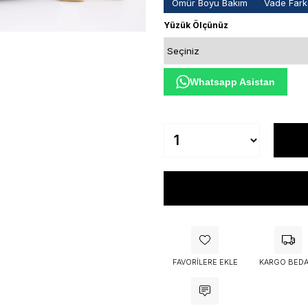
Ömür Boyu Bakım
Vade Farks
Yüzük Ölçünüz
Whatsapp Asistan
FAVORILERE EKLE
KARGO BEDA