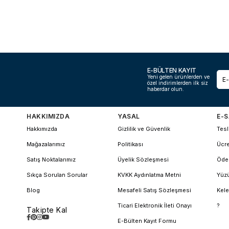
E-BÜLTEN KAYIT
Yeni gelen ürünlerden ve
özel indirimlerden ilk siz
haberdar olun.
HAKKIMIZDA
YASAL
E-S
Hakkımızda
Gizlilik ve Güvenlik
Tesl
Mağazalarımız
Politikası
Ücre
Satış Noktalarımız
Üyelik Sözleşmesi
Öde
Sıkça Sorulan Sorular
KVKK Aydınlatma Metni
Yüzü
Blog
Mesafeli Satış Sözleşmesi
Kele
Ticari Elektronik İleti Onayı
?
Takipte Kal
E-Bülten Kayıt Formu