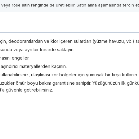
z veya rose altın renginde de üretilebilir. Satın alma aşamasında tercih etti
si için, deodorantlardan ve klor içeren sulardan (yüzme havuzu, vb.) sa
sunda veya ayrı bir kesede saklayın.
asını engeller.
; aşındırıcı materyallerden kaçının.
kullanabilirsiniz, ulaşılması zor bölgeler için yumuşak bir fırça kullanın.
üzükler ömür boyu bakım garantisine sahiptir. Yüzüğünüzün ilk günkü ışı
 güvenle getirebilirsiniz.