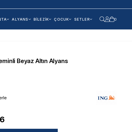
NTA
ALYANS
BİLEZİK
ÇOCUK
SETLER
0
eminli Beyaz Altın Alyans
erle
66