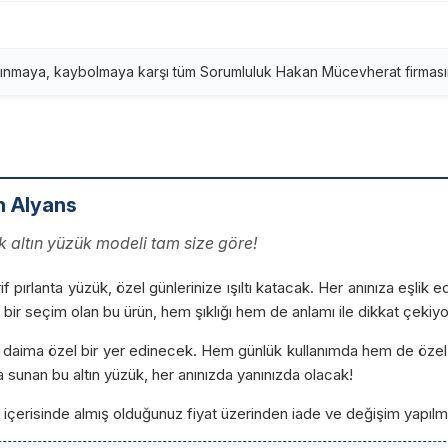
ınmaya, kaybolmaya karşı tüm Sorumluluk Hakan Mücevherat firmasına
n Alyans
ık altın yüzük modeli tam size göre!
arif pırlanta yüzük, özel günlerinize ışıltı katacak. Her anınıza eşli
bir seçim olan bu ürün, hem şıklığı hem de anlamı ile dikkat çekiyo
daima özel bir yer edinecek. Hem günlük kullanımda hem de özel da
da sunan bu altın yüzük, her anınızda yanınızda olacak!
ün içerisinde almış olduğunuz fiyat üzerinden iade ve değişim yapılm