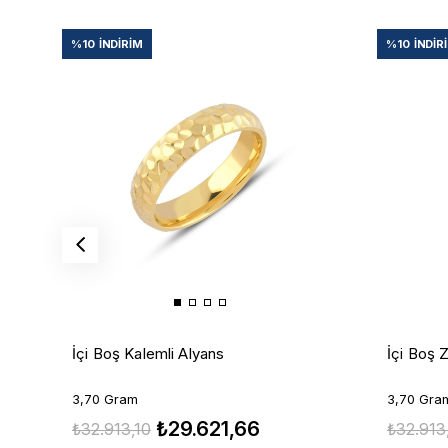
%10
İNDIRIM
%10
İNDIR
İçi Boş Kalemli Alyans
İçi Boş 
3,70 Gram
3,70 Gra
₺29.621,66
₺32.913,10
₺32.913