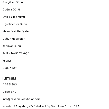
Sevgililer Günü
Doğum Günü
Evlilik Yıldönümü
Öğretmenler Günü
Mezuniyet Hediyeleri
Düğün Hediyeleri
Kadınlar Günü
Evlilik Teklifi Yüzüğü
Yılbaşı
Düğün Seti
İLETİŞİM
444 5 583
0850 640 1111
info@hakanmucevherat.com
İstanbul / Ataşehir , Küçükbakkalköy Mah. Fırın Cd. No 1 / A