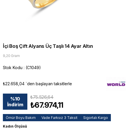
İçi Boş Çift Alyans Üç Taşlı 14 Ayar Altın
9,20 Gram
Stok Kodu
(C1049)
₺22.658,04
`den başlayan taksitlerle
₺75.526,64
%
10
₺67.974,11
İndirim
Ömür Boyu Bakım
Vade Farksız 3 Taksit
Sigortalı Kargo
Kadın Ölçüsü