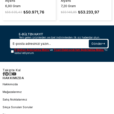
Alyans
Alyans
6,90 Gram
7,20 Gram
₺50.971,76
₺53.233,97
₺56.635,43
₺59.148,85
E-BÜLTEN KAYIT
Yeni gelen ürünlerden ve özel indirimlerden ilk siz haberdar olun.
Gönder
E-Bülten Aydınlatma Metni
ve
Ticari Elektronik İleti Aydınlatma Metni
'ni
kabul ediyorum.
Takipte Kal
HAKKIMIZDA
Hakkımızda
Mağazalarımız
Satış Noktalarımız
Sıkça Sorulan Sorular