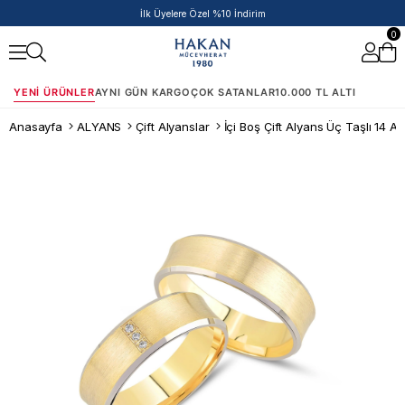
İlk Üyelere Özel %10 İndirim
0
YENI ÜRÜNLER
AYNI GÜN KARGO
ÇOK SATANLAR
10.000 TL ALTI
Anasayfa
ALYANS
Çift Alyanslar
İçi Boş Çift Alyans Üç Taşlı 14 Ay