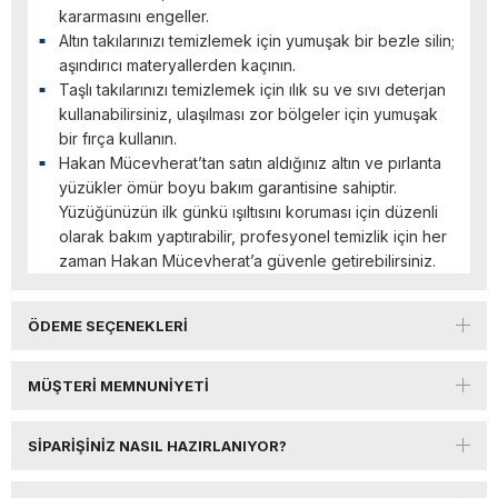
kararmasını engeller.
Altın takılarınızı temizlemek için yumuşak bir bezle silin;
aşındırıcı materyallerden kaçının.
Taşlı takılarınızı temizlemek için ılık su ve sıvı deterjan
kullanabilirsiniz, ulaşılması zor bölgeler için yumuşak
bir fırça kullanın.
Hakan Mücevherat’tan satın aldığınız altın ve pırlanta
yüzükler ömür boyu bakım garantisine sahiptir.
Yüzüğünüzün ilk günkü ışıltısını koruması için düzenli
olarak bakım yaptırabilir, profesyonel temizlik için her
zaman Hakan Mücevherat’a güvenle getirebilirsiniz.
ÖDEME SEÇENEKLERI
MÜŞTERI MEMNUNIYETI
SIPARIŞINIZ NASIL HAZIRLANIYOR?