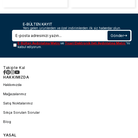
E-BÜLTEN KAYIT
Yeni gelen ürünlerden ve özel indirimlerden ilk siz haberdar olun.
Gönder
E-Bülten Aydınlatma Metni
ve
Ticari Elektronik İleti Aydınlatma Metni
'ni
kabul ediyorum.
Takipte Kal
HAKKIMIZDA
Hakkımızda
Mağazalarımız
Satış Noktalarımız
Sıkça Sorulan Sorular
Blog
YASAL