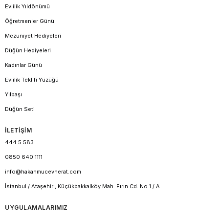
Evlilik Yıldönümü
Öğretmenler Günü
Mezuniyet Hediyeleri
Düğün Hediyeleri
Kadınlar Günü
Evlilik Teklifi Yüzüğü
Yılbaşı
Düğün Seti
İLETİŞİM
444 5 583
0850 640 1111
info@hakanmucevherat.com
İstanbul / Ataşehir , Küçükbakkalköy Mah. Fırın Cd. No 1 / A
UYGULAMALARIMIZ