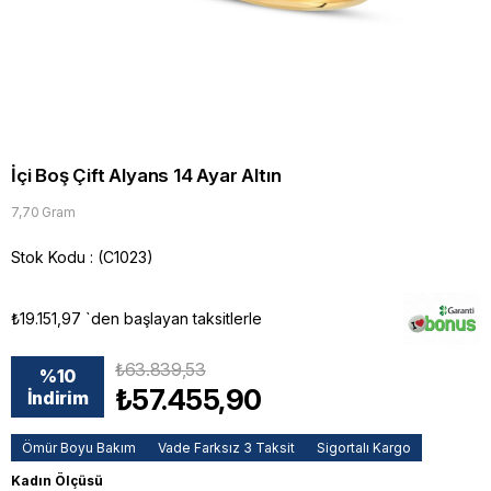
İçi Boş Çift Alyans 14 Ayar Altın
7,70 Gram
Stok Kodu
(C1023)
₺19.151,97
`den başlayan taksitlerle
₺63.839,53
%
10
₺57.455,90
İndirim
Ömür Boyu Bakım
Vade Farksız 3 Taksit
Sigortalı Kargo
Kadın Ölçüsü