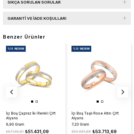
SIKÇA SORULAN SORULAR
GARANTI VE İADE KOŞULLARI
Benzer Ürünler
%10
İNDIRIM
%10
İNDIRIM
İçi Boş Çapraz İki Renkli Çift
İçi Boş Taşlı Rose Altın Çift
Alyans
Alyans
6,90 Gram
7,20 Gram
₺51.431,09
₺53.713,69
₺57.145,81
₺59.681,88