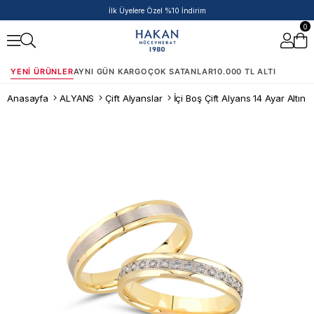
50.000 TL ve Üzeri Siparişlere Ek %5 İndirim Fırsatı!
0
YENI ÜRÜNLER
AYNI GÜN KARGO
ÇOK SATANLAR
10.000 TL ALTI
Anasayfa
ALYANS
Çift Alyanslar
İçi Boş Çift Alyans 14 Ayar Altın