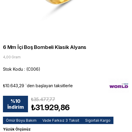
6 Mm İçi Boş Bombeli Klasik Alyans
4,00 Gram
Stok Kodu
(C006)
₺10.643,29
`den başlayan taksitlerle
₺35.477,77
%
10
₺31.929,86
İndirim
Ömür Boyu Bakım
Vade Farksız 3 Taksit
Sigortalı Kargo
Yüzük Ölçünüz