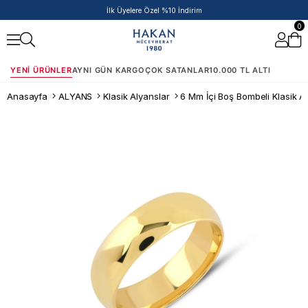
İlk Üyelere Özel %10 İndirim
0
YENI ÜRÜNLER
AYNI GÜN KARGO
ÇOK SATANLAR
10.000 TL ALTI
Anasayfa
ALYANS
Klasik Alyanslar
6 Mm İçi Boş Bombeli Klasik A