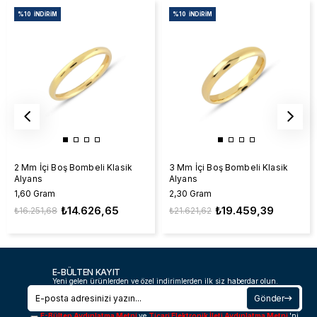
%10
İNDIRIM
%10
İNDIRIM
2 Mm İçi Boş Bombeli Klasik
3 Mm İçi Boş Bombeli Klasik
Alyans
Alyans
1,60 Gram
2,30 Gram
₺14.626,65
₺19.459,39
₺16.251,68
₺21.621,62
E-BÜLTEN KAYIT
Yeni gelen ürünlerden ve özel indirimlerden ilk siz haberdar olun.
Gönder
E-Bülten Aydınlatma Metni
ve
Ticari Elektronik İleti Aydınlatma Metni
'ni