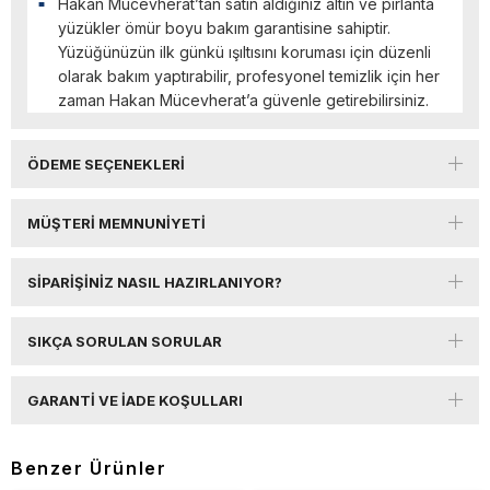
Hakan Mücevherat’tan satın aldığınız altın ve pırlanta
yüzükler ömür boyu bakım garantisine sahiptir.
Yüzüğünüzün ilk günkü ışıltısını koruması için düzenli
olarak bakım yaptırabilir, profesyonel temizlik için her
zaman Hakan Mücevherat’a güvenle getirebilirsiniz.
ÖDEME SEÇENEKLERI
MÜŞTERI MEMNUNIYETI
SIPARIŞINIZ NASIL HAZIRLANIYOR?
SIKÇA SORULAN SORULAR
GARANTI VE İADE KOŞULLARI
Benzer Ürünler