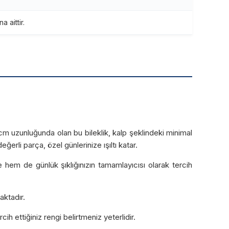
 aittir.
 19 cm uzunluğunda olan bu bileklik, kalp şeklindeki minimal
ğerli parça, özel günlerinize ışıltı katar.
hem de günlük şıklığınızın tamamlayıcısı olarak tercih
aktadır.
cih ettiğiniz rengi belirtmeniz yeterlidir.