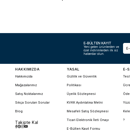
E-BÜLTEN KAYIT
Yeni gelen ürünlerden ve
özel indirimlerden ilk siz
haberdar olun.
HAKKIMIZDA
YASAL
E-S
Hakkımızda
Gizlilik ve Güvenlik
Tesl
Mağazalarımız
Politikası
Ücre
Satış Noktalarımız
Üyelik Sözleşmesi
Öde
Sıkça Sorulan Sorular
KVKK Aydınlatma Metni
Yüzü
Blog
Mesafeli Satış Sözleşmesi
Kele
Ticari Elektronik İleti Onayı
?
Takipte Kal
E-Bülten Kayıt Formu