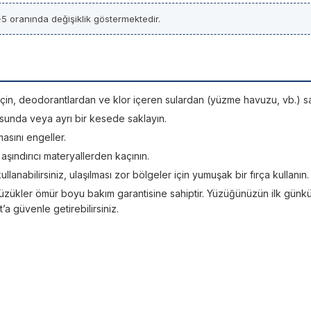
5 oranında değişiklik göstermektedir.
si için, deodorantlardan ve klor içeren sulardan (yüzme havuzu, vb.) sa
sunda veya ayrı bir kesede saklayın.
asını engeller.
; aşındırıcı materyallerden kaçının.
kullanabilirsiniz, ulaşılması zor bölgeler için yumuşak bir fırça kullanın.
üzükler ömür boyu bakım garantisine sahiptir. Yüzüğünüzün ilk günkü ışı
 güvenle getirebilirsiniz.