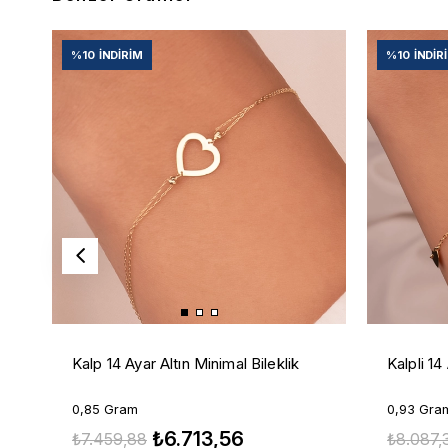
%10
İNDIRIM
%10
İNDIR
Kalp 14 Ayar Altın Minimal Bileklik
Kalpli 14
0,85 Gram
0,93 Gra
₺6.713,56
₺7.459,88
₺8.087,