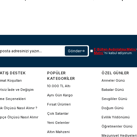
E-Bülten Aydınlatma Metni
Gönder
Metni
'ni kabul ediyorum.
ATIŞ DESTEK
POPÜLER
ÖZEL GÜNLER
KATEGORİLER
imat Koşulları
Anneler Günü
10.000 TL Altı
tsiz İade ve Değişim
Babalar Günü
Aynı Gün Kargo
me Seçenekleri
Sevgililer Günü
Fırsat Ürünleri
k Ölçüsü Nasıl Alınır ?
Doğum Günü
Çok Satanlar
pçe Ölçüsü Nasıl Alınır
Evlilik Yıldönümü
Yeni Gelenler
Öğretmenler Günü
Altın Mahzeni
Mezuniyet Hediyeleri