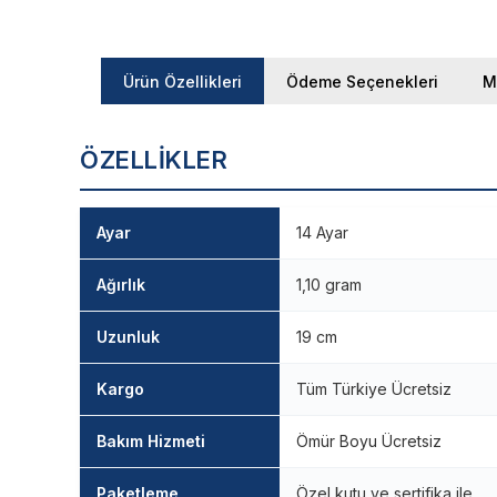
Ürün Özellikleri
Ödeme Seçenekleri
M
ÖZELLIKLER
Ayar
14 Ayar
Ağırlık
1,10 gram
Uzunluk
19 cm
Kargo
Tüm Türkiye Ücretsiz
Bakım Hizmeti
Ömür Boyu Ücretsiz
Paketleme
Özel kutu ve sertifika ile