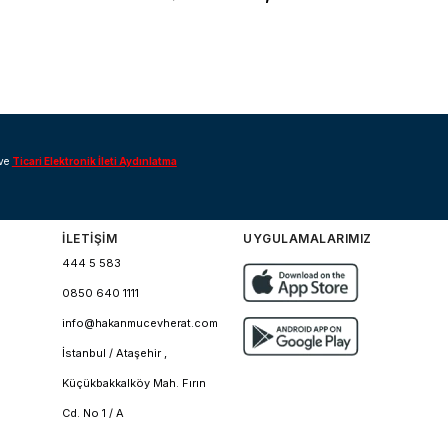
ve
Ticari Elektronik İleti Aydınlatma
İLETİŞİM
UYGULAMALARIMIZ
444 5 583
0850 640 1111
info@hakanmucevherat.com
İstanbul / Ataşehir ,
Küçükbakkalköy Mah. Fırın
Cd. No 1 / A