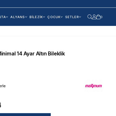
NTA
ALYANS
BİLEZİK
ÇOCUK
SETLER
0
Minimal 14 Ayar Altın Bileklik
erle
4