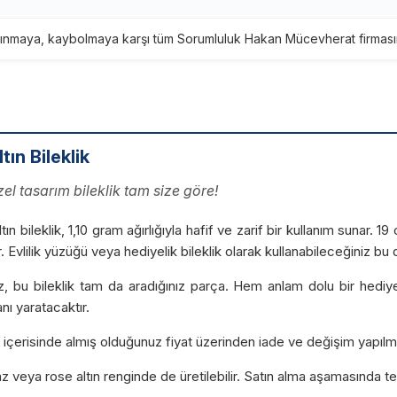
ınmaya, kaybolmaya karşı tüm Sorumluluk Hakan Mücevherat firmasına
tın Bileklik
el tasarım bileklik tam size göre!
ltın bileklik, 1,10 gram ağırlığıyla hafif ve zarif bir kullanım sunar.
 Evlilik yüzüğü veya hediyelik bileklik olarak kullanabileceğiniz bu de
, bu bileklik tam da aradığınız parça. Hem anlam dolu bir hediye 
nı yaratacaktır.
ün içerisinde almış olduğunuz fiyat üzerinden iade ve değişim yapılm
yaz veya rose altın renginde de üretilebilir. Satın alma aşamasında ter