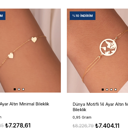
IM
%10
İNDIRIM
 Ayar Altın Minimal Bileklik
Dünya Motifli 14 Ayar Altın 
Bileklik
m
0,95 Gram
₺7.278,61
₺7.404,11
35
₺8.226,79