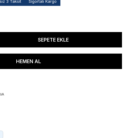
ız 3 Taksit
Sigortalı Kargo
VA
.