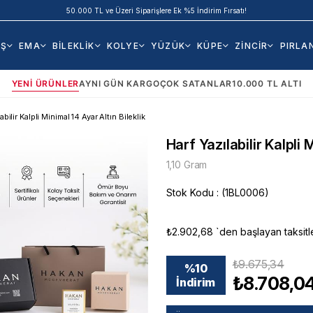
50.000 TL ve Üzeri Siparişlere Ek %5 İndirim Fırsatı!
AŞ
EMA
BİLEKLİK
KOLYE
YÜZÜK
KÜPE
ZİNCİR
PIRLA
YENI ÜRÜNLER
AYNI GÜN KARGO
ÇOK SATANLAR
10.000 TL ALTI
abilir Kalpli Minimal 14 Ayar Altın Bileklik
Harf Yazılabilir Kalpli 
1,10 Gram
Stok Kodu
(1BL0006)
₺2.902,68
`den başlayan taksitl
₺9.675,34
%
10
₺8.708,0
İndirim