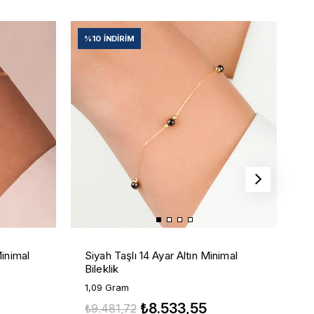
%10
İNDIRIM
%
Ç
Minimal
Siyah Taşlı 14 Ayar Altın Minimal
B
Bileklik
1
1,09 Gram
₺
₺8.533,55
₺9.481,72