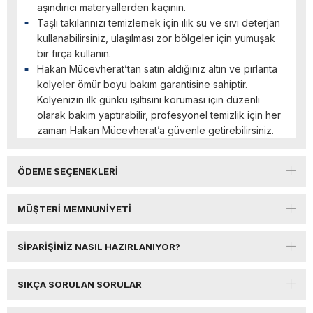
aşındırıcı materyallerden kaçının.
Taşlı takılarınızı temizlemek için ılık su ve sıvı deterjan
kullanabilirsiniz, ulaşılması zor bölgeler için yumuşak
bir fırça kullanın.
Hakan Mücevherat’tan satın aldığınız altın ve pırlanta
kolyeler ömür boyu bakım garantisine sahiptir.
Kolyenizin ilk günkü ışıltısını koruması için düzenli
olarak bakım yaptırabilir, profesyonel temizlik için her
zaman Hakan Mücevherat’a güvenle getirebilirsiniz.
ÖDEME SEÇENEKLERI
MÜŞTERI MEMNUNIYETI
SIPARIŞINIZ NASIL HAZIRLANIYOR?
SIKÇA SORULAN SORULAR