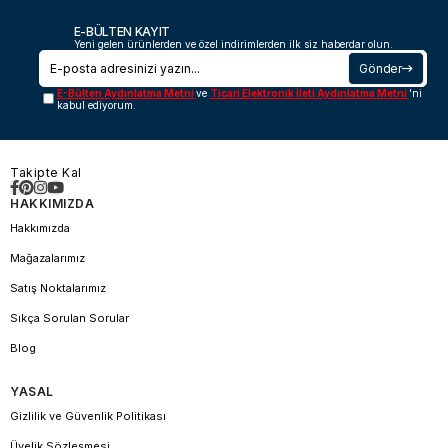
E-BÜLTEN KAYIT
Yeni gelen ürünlerden ve özel indirimlerden ilk siz haberdar olun.
Gönder
E-Bülten Aydınlatma Metni
ve
Ticari Elektronik İleti Aydınlatma Metni
'ni
kabul ediyorum.
Takipte Kal
HAKKIMIZDA
Hakkımızda
Mağazalarımız
Satış Noktalarımız
Sıkça Sorulan Sorular
Blog
YASAL
Gizlilik ve Güvenlik Politikası
Üyelik Sözleşmesi