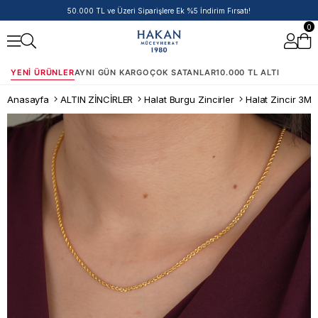
50.000 TL ve Üzeri Siparişlere Ek %5 İndirim Fırsatı!
0
YENI ÜRÜNLER
AYNI GÜN KARGO
ÇOK SATANLAR
10.000 TL ALTI
Anasayfa
ALTIN ZİNCİRLER
Halat Burgu Zincirler
Halat Zincir 3Mm