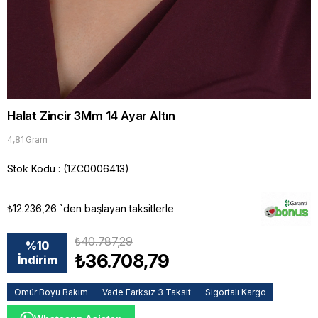
Halat Zincir 3Mm 14 Ayar Altın
4,81 Gram
Stok Kodu
(1ZC0006413)
₺12.236,26
`den başlayan taksitlerle
₺40.787,29
%
10
₺36.708,79
İndirim
Ömür Boyu Bakım
Vade Farksız 3 Taksit
Sigortalı Kargo