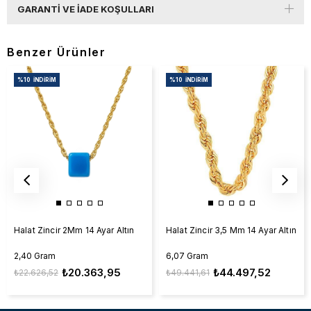
GARANTI VE İADE KOŞULLARI
Benzer Ürünler
%10
İNDIRIM
%10
İNDIRIM
Halat Zincir 2Mm 14 Ayar Altın
Halat Zincir 3,5 Mm 14 Ayar Altın
2,40 Gram
6,07 Gram
₺20.363,95
₺44.497,52
₺22.626,52
₺49.441,61