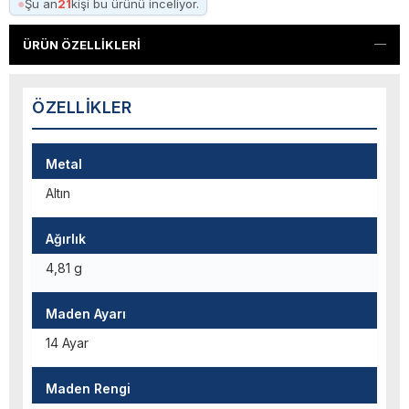
●
Şu an
21
kişi bu ürünü inceliyor.
ÜRÜN ÖZELLIKLERI
ÖZELLIKLER
Metal
Altın
Ağırlık
4,81 g
Maden Ayarı
14 Ayar
Maden Rengi