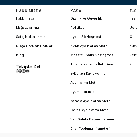
HAKKIMIZDA
YASAL
E-S
Hakkımızda
Gizlilik ve Güvenlik
Tesl
Mağazalarımız
Politikası
Ücre
Satış Noktalarımız
Üyelik Sözleşmesi
Öde
Sıkça Sorulan Sorular
KVKK Aydınlatma Metni
Yüzü
Blog
Mesafeli Satış Sözleşmesi
Kele
Ticari Elektronik İleti Onayı
?
Takipte Kal
E-Bülten Kayıt Formu
Aydınlatma Metni
Uyum Politikası
Kamera Aydınlatma Metni
Çerez Aydınlatma Metni
Veri Sahibi Başvuru Formu
Bilgi Toplumu Hizmetleri