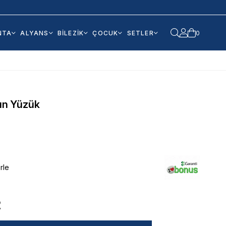
NTA
ALYANS
BİLEZİK
ÇOCUK
SETLER
0
tın Yüzük
rle
2