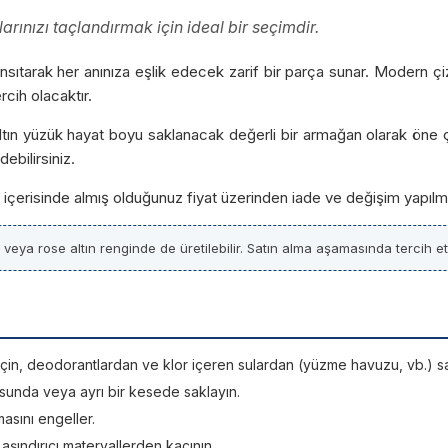
larınızı taçlandırmak için ideal bir seçimdir.
ini yansıtarak her anınıza eşlik edecek zarif bir parça sunar. Modern 
cih olacaktır.
ü altın yüzük hayat boyu saklanacak değerli bir armağan olarak öne
ebilirsiniz.
ün içerisinde almış olduğunuz fiyat üzerinden iade ve değişim yapılm
z veya rose altın renginde de üretilebilir. Satın alma aşamasında tercih etti
si için, deodorantlardan ve klor içeren sulardan (yüzme havuzu, vb.) sa
sunda veya ayrı bir kesede saklayın.
asını engeller.
; aşındırıcı materyallerden kaçının.