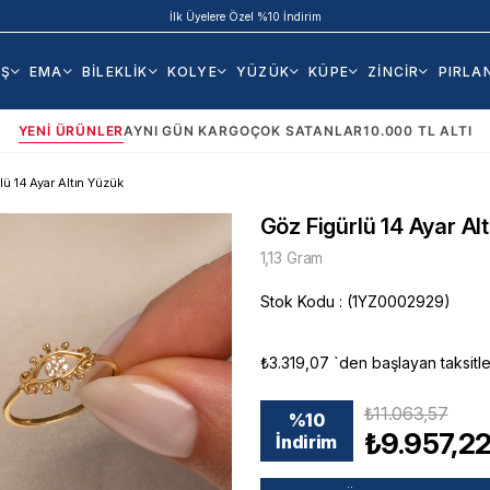
İlk Üyelere Özel %10 İndirim
AŞ
EMA
BİLEKLİK
KOLYE
YÜZÜK
KÜPE
ZİNCİR
PIRLA
YENI ÜRÜNLER
AYNI GÜN KARGO
ÇOK SATANLAR
10.000 TL ALTI
lü 14 Ayar Altın Yüzük
Göz Figürlü 14 Ayar Al
1,13 Gram
Stok Kodu
(1YZ0002929)
₺3.319,07
`den başlayan taksitle
₺11.063,57
%
10
₺9.957,2
İndirim