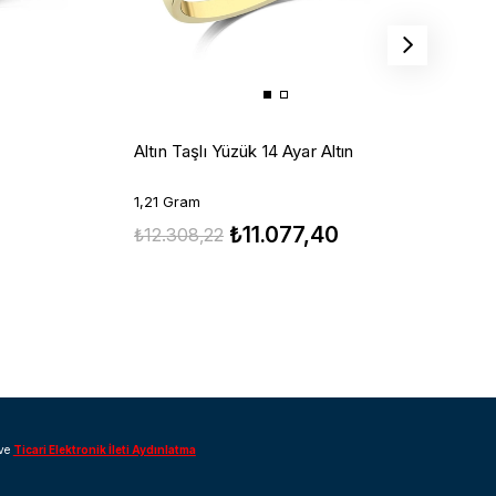
A
Altın Taşlı Yüzük 14 Ayar Altın
0
1,21 Gram
₺11.077,40
₺
₺12.308,22
ve
Ticari Elektronik İleti Aydınlatma