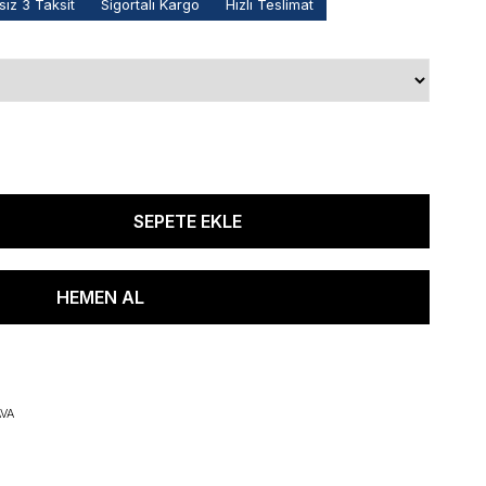
ız 3 Taksit
Sigortalı Kargo
Hızlı Teslimat
VA