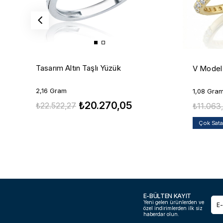
Tasarım Altın Taşlı Yüzük
V Model 
2,16 Gram
1,08 Gra
₺20.270,05
₺22.522,27
₺11.063
Çok Sat
E-BÜLTEN KAYIT
Yeni gelen ürünlerden ve
özel indirimlerden ilk siz
haberdar olun.