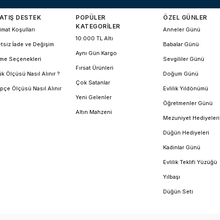
ATIŞ DESTEK
POPÜLER
ÖZEL GÜNLER
KATEGORİLER
imat Koşulları
Anneler Günü
10.000 TL Altı
tsiz İade ve Değişim
Babalar Günü
Aynı Gün Kargo
me Seçenekleri
Sevgililer Günü
Fırsat Ürünleri
k Ölçüsü Nasıl Alınır ?
Doğum Günü
Çok Satanlar
pçe Ölçüsü Nasıl Alınır
Evlilik Yıldönümü
Yeni Gelenler
Öğretmenler Günü
Altın Mahzeni
Mezuniyet Hediyeleri
Düğün Hediyeleri
Kadınlar Günü
Evlilik Teklifi Yüzüğü
Yılbaşı
Düğün Seti