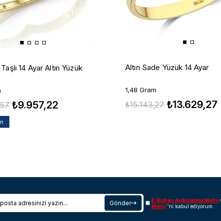
Altın Sade Yüzük 14 Ayar
Taşlı 14 Ayar Altın Yüzük
1,48 Gram
m
₺13.629,27
₺9.957,22
₺15.143,27
,57
an
E-Bülten Aydınlatma Metni
Gönder
Metni
'ni kabul ediyorum.