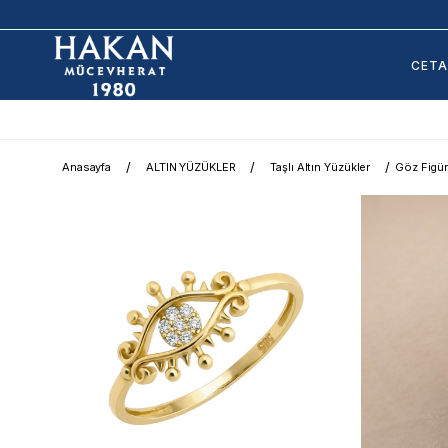
CET
Anasayfa
ALTIN YÜZÜKLER
Taşlı Altın Yüzükler
Göz Figür