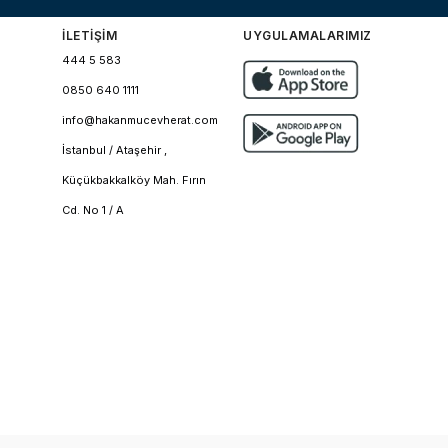
İLETİŞİM
UYGULAMALARIMIZ
444 5 583
0850 640 1111
info@hakanmucevherat.com
İstanbul / Ataşehir ,
Küçükbakkalköy Mah. Fırın
Cd. No 1 / A