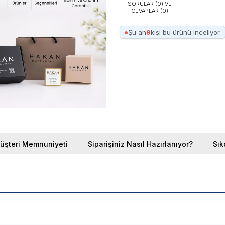
SORULAR (0) VE
CEVAPLAR (0)
●
Şu an
9
kişi bu ürünü inceliyor.
üşteri Memnuniyeti
Siparişiniz Nasıl Hazırlanıyor?
Sık