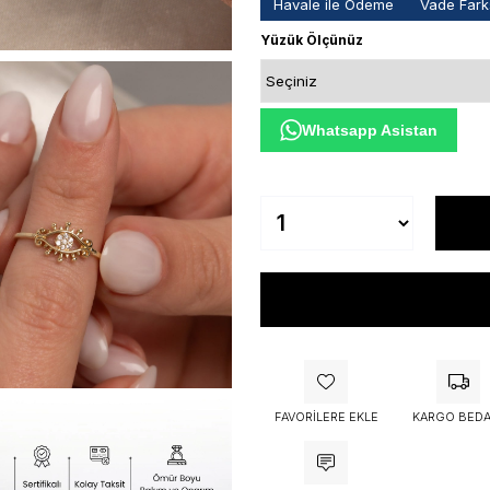
Havale ile Ödeme
Vade Farks
Yüzük Ölçünüz
Whatsapp Asistan
FAVORILERE EKLE
KARGO BEDA