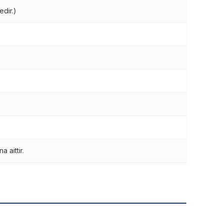
edir.)
 aittir.