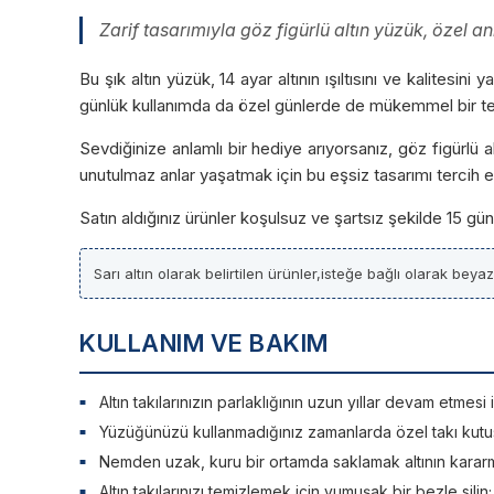
Zarif tasarımıyla göz figürlü altın yüzük, özel an
Bu şık altın yüzük, 14 ayar altının ışıltısını ve kalites
günlük kullanımda da özel günlerde de mükemmel bir ter
Sevdiğinize anlamlı bir hediye arıyorsanız, göz figürl
unutulmaz anlar yaşatmak için bu eşsiz tasarımı tercih ed
Satın aldığınız ürünler koşulsuz ve şartsız şekilde 15 g
Sarı altın olarak belirtilen ürünler,isteğe bağlı olarak beya
KULLANIM VE BAKIM
Altın takılarınızın parlaklığının uzun yıllar devam etme
Yüzüğünüzü kullanmadığınız zamanlarda özel takı kutu
Nemden uzak, kuru bir ortamda saklamak altının kararm
Altın takılarınızı temizlemek için yumuşak bir bezle silin