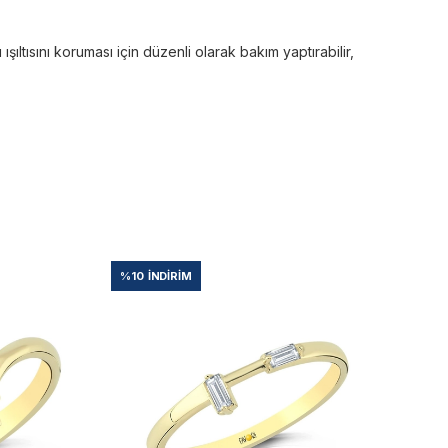
ltısını koruması için düzenli olarak bakım yaptırabilir,
%10
İNDIRIM
%