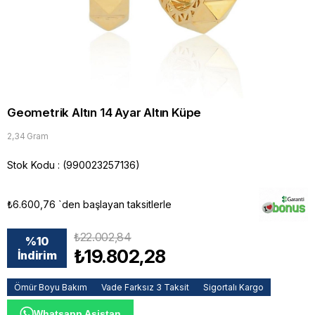
Geometrik Altın 14 Ayar Altın Küpe
2,34 Gram
Stok Kodu
(990023257136)
₺6.600,76
`den başlayan taksitlerle
₺22.002,84
%
10
₺19.802,28
İndirim
Ömür Boyu Bakım
Vade Farksız 3 Taksit
Sigortalı Kargo
Whatsapp Asistan