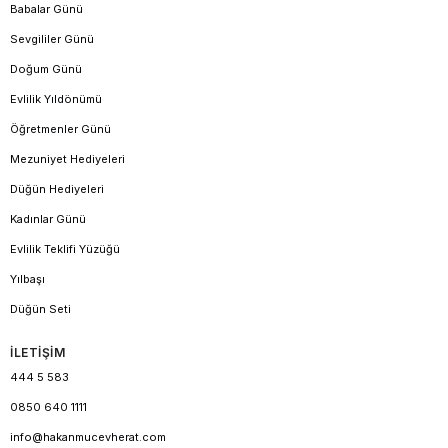
Babalar Günü
Sevgililer Günü
Doğum Günü
Evlilik Yıldönümü
Öğretmenler Günü
Mezuniyet Hediyeleri
Düğün Hediyeleri
Kadınlar Günü
Evlilik Teklifi Yüzüğü
Yılbaşı
Düğün Seti
İLETİŞİM
444 5 583
0850 640 1111
info@hakanmucevherat.com