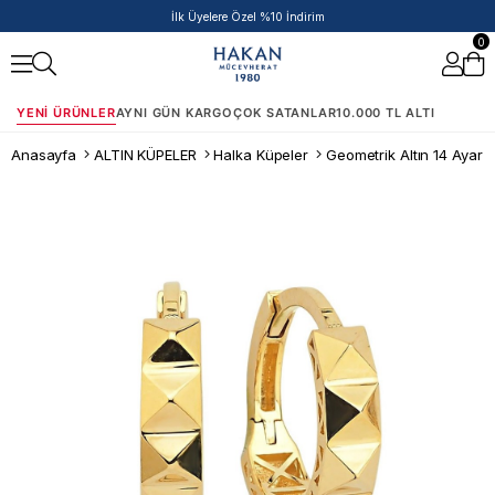
50.000 TL ve Üzeri Siparişlere Ek %5 İndirim Fırsatı!
0
YENI ÜRÜNLER
AYNI GÜN KARGO
ÇOK SATANLAR
10.000 TL ALTI
Anasayfa
ALTIN KÜPELER
Halka Küpeler
Geometrik Altın 14 Ayar A