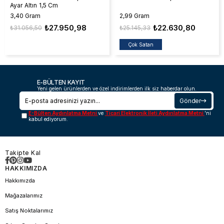
Ayar Altın 1,5 Cm
3,40 Gram
2,99 Gram
₺27.950,98
₺22.630,80
₺31.056,50
₺25.145,33
Çok Satan
E-BÜLTEN KAYIT
Yeni gelen ürünlerden ve özel indirimlerden ilk siz haberdar olun.
Gönder
E-Bülten Aydınlatma Metni
ve
Ticari Elektronik İleti Aydınlatma Metni
'ni
kabul ediyorum.
Takipte Kal
HAKKIMIZDA
Hakkımızda
Mağazalarımız
Satış Noktalarımız