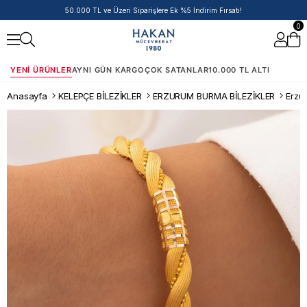
14 Ayar Ürünlerde Havale/EFT İndirimi
0
YENI ÜRÜNLER
AYNI GÜN KARGO
ÇOK SATANLAR
10.000 TL ALTI
Anasayfa
KELEPÇE BİLEZİKLER
ERZURUM BURMA BİLEZİKLER
Erzur