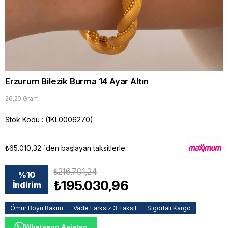
Erzurum Bilezik Burma 14 Ayar Altın
26,20 Gram
Stok Kodu
(1KL0006270)
₺65.010,32
`den başlayan taksitlerle
₺216.701,24
%
10
₺195.030,96
İndirim
Ömür Boyu Bakım
Vade Farksız 3 Taksit
Sigortalı Kargo
Whatsapp Asistan