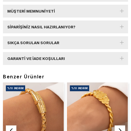
MÜŞTERI MEMNUNIYETI
SIPARIŞINIZ NASIL HAZIRLANIYOR?
SIKÇA SORULAN SORULAR
GARANTI VE İADE KOŞULLARI
Benzer Ürünler
%10
İNDIRIM
%10
İNDIRIM