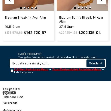
Erzurum Bilezik 14 Ayar Altın
Erzurum Burma Bilezik 14 Ayar
Altın
19,15 Gram
27,15 Gram
₺142.720,57
₺202.135,04
₺158.578,86
₺224.594,58
E-BÜLTEN KAYIT
Yeni gelen ürünlerden ve özel indirimlerden ilk siz haberdar olun.
Gönder
E-Bülten Aydınlatma Metni
ve
Ticari Elektronik İleti Aydınlatma Metni
'ni
kabul ediyorum.
Takipte Kal
HAKKIMIZDA
Hakkımızda
Mağazalarımız