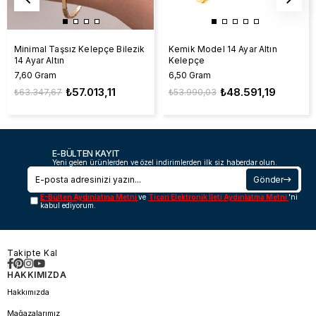
Minimal Taşsız Kelepçe Bilezik
Kemik Model 14 Ayar Altın
14 Ayar Altın
Kelepçe
7,60 Gram
6,50 Gram
₺57.013,11
₺48.591,19
₺63.347,67
₺53.990,03
E-BÜLTEN KAYIT
Yeni gelen ürünlerden ve özel indirimlerden ilk siz haberdar olun.
Gönder
E-Bülten Aydınlatma Metni
ve
Ticari Elektronik İleti Aydınlatma Metni
'ni
kabul ediyorum.
Takipte Kal
HAKKIMIZDA
Hakkımızda
Mağazalarımız