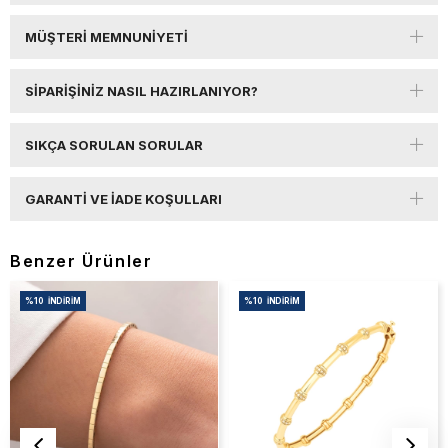
MÜŞTERI MEMNUNIYETI
SIPARIŞINIZ NASIL HAZIRLANIYOR?
SIKÇA SORULAN SORULAR
GARANTI VE İADE KOŞULLARI
Benzer Ürünler
%10
İNDIRIM
%10
İNDIRIM