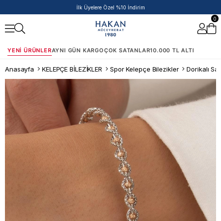
50.000 TL ve Üzeri Siparişlere Ek %5 İndirim Fırsatı!
0
YENI ÜRÜNLER
AYNI GÜN KARGO
ÇOK SATANLAR
10.000 TL ALTI
Anasayfa
KELEPÇE BİLEZİKLER
Spor Kelepçe Bilezikler
Dorikalı Sa