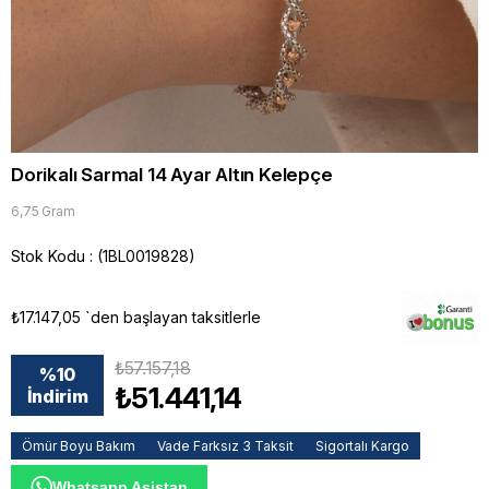
Dorikalı Sarmal 14 Ayar Altın Kelepçe
6,75 Gram
Stok Kodu
(1BL0019828)
₺17.147,05
`den başlayan taksitlerle
₺57.157,18
%
10
₺51.441,14
İndirim
Ömür Boyu Bakım
Vade Farksız 3 Taksit
Sigortalı Kargo
Whatsapp Asistan